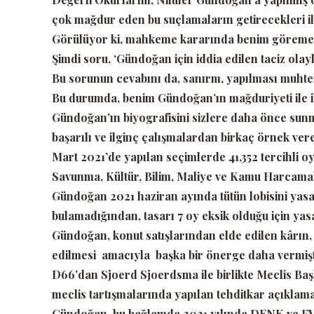
çok mağdur eden bu suçlamaların getirecekleri il
Görülüyor ki, mahkeme kararında benim göremedi
Şimdi soru,
‘Gündoğan için iddia edilen taciz olayl
Bu sorunun cevabını da, sanırm, yapılması muhte
Bu durumda, benim Gündoğan’ın mağduriyeti ile il
Gündoğan’ın biyografisini sizlere daha önce sun
başarılı ve ilginç çalışmalardan birkaç örnek ver
Mart 2021’de yapılan seçimlerde 41,352 tercihli o
Savunma, Kültür, Bilim, Maliye ve Kamu Harcamal
Gündoğan 2021 haziran ayında tütün lobisini yasa
bulamadığından, tasarı 7 oy eksik olduğu için yas
Gündoğan, konut satışlarından elde edilen kârın, 
edilmesi amacıyla başka bir önerge daha vermişt
D66’dan Sjoerd Sjoerdsma ile birlikte Meclis Ba
meclis tartışmalarında yapılan tehditkar açıklama
Gündoğan, bu bağlamda 2021 yılında DENK ve FVD 