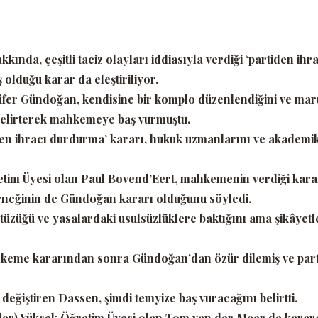
kında, çeşitli taciz olayları iddiasıyla verdiği
‘partiden ihra
lduğu karar da eleştiriliyor.
ilüfer Gündoğan, kendisine bir komplo düzenlendiğini ve mar
elirterek mahkemeye baş vurmuştu.
den ihracı durdurma’
kararı, hukuk uzmanlarını ve akademi
tim Üyesi olan Paul Bovend’Eert, mahkemenin verdiği karar
örneğinin de Gündoğan kararı olduğunu söyledi.
üzüğü ve yasalardaki usulsüzlüklere baktığını ama şikâyetl
keme kararından sonra Gündoğan’dan özür dilemiş ve part
değiştiren Dassen, şimdi temyize baş vuracağını belirtti.
giler) Yüksek Öğretim Üyesi olan Tom van der Meer de karar