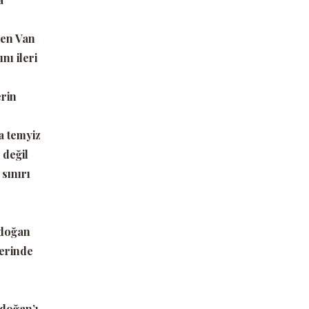
en Van
nı ileri
erin
da temyiz
 değil
sınırı
ndoğan
zerinde
ndoğan’ı