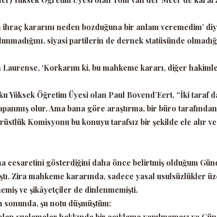
den ihraç kararını neden bozduğuna bir anlam veremedim’
diy
unmadığını, siyasi partilerin de dernek statüsünde olmadığı
om Laurense,
‘Korkarım ki, bu mahkeme kararı, diğer hakiml
ku Yüksek Öğretim Üyesi olan Paul Bovend’Eert,
“İki taraf 
panmış olur. Ama bana göre araştırma, bir büro tarafından
üstlük Komisyonu bu konuyu tarafsız bir şekilde ele alır ve 
a cesaretini gösterdiğini daha önce belirtmiş olduğum Gü
ştı. Zira mahkeme kararında, sadece yasal usulsüzlükler ü
miş ve şikâyetçiler de dinlenmemişti.
n sonunda, şu notu düşmüştüm:
 olan suçlamalar hakkında bir açıklama yapılmaması ve Gü