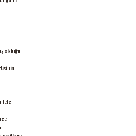
ış olduğu
tisinin
adele
nce
en
 emaillere