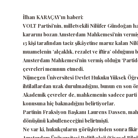
İlhan KARAÇAY’ın haberi:
VOLT Partisi’nin, milletvekili Nilüfer Gündoğan hak
kararını bozan Amsterdam Mahkemesi’nin vermiş o
13 kişi tarafından taciz şikâyetine maruz kalan N
muamelenin
‘alçaklık, rezalet ve iftira’
olduğunu b
Amsterdam Mahkemesi’nin vermiş olduğu
‘Parti
çevreleri memnun etmedi.
Nijmegen Üniversitesi Devlet Hukuku Yüksek Öğre
ihtilaflardan uzak durulmadığını, bunun en son 
Akademik çevreler de, mahkemenin sadece parti t
konusuna hiç bakmadığını belirtiyorlar.
Partinin Fraksiyon Başkanı Laurens Dassen, mah
dönüşünü kabulleneceğini belirtmişti.
Ne var ki, hukukçuların görüşlerinden sonra fikir 
Amsterdam Ünüversitesi Politikoloji (Siyasal Bil