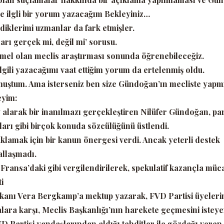
e ilgli bir yorum yazacağım Bekleyiniz…
klerimi uzmanlar da fark etmişler.
arı gerçek mi, değil mi’
sorusu.
mel olan meclis araştırması sonunda öğrenebileceğiz.
gili yazacağımı vaat ettiğim yorum da ertelenmiş oldu.
muştum. Ama isterseniz ben size Gündoğan’ın mecliste yapm
eyim:
y alarak bir inanılmazı gerçekleştiren Nilüfer Gündoğan, par
arı gibi birçok konuda sözcülüğünü üstlendi.
klamak için bir kanun önergesi verdi. Ancak yeterli destek
allaşmadı.
Fransa’daki gibi vergilendirilerek, spekulatif kazançla müc
i
şkanı Vera Bergkamp’a mektup yazarak, FVD Partisi üyeleri
lara karşı, Meclis Başkanlığı’nın harekete geçmesini istey
Partisi yandaşlarından aldığı tehditler ile gözdağı veren