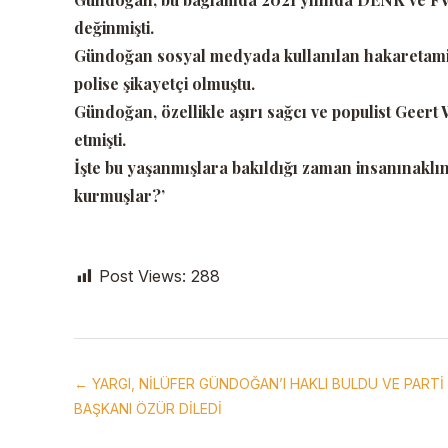
değinmişti.
Gündoğan sosyal medyada kullanılan hakaretamiz d
polise şikayetçi olmuştu.
Gündoğan, özellikle aşırı sağcı ve populist Geert
etmişti.
İşte bu yaşanmışlara bakıldığı zaman insanınaklın
kurmuşlar?’
Post Views:
288
← YARGI, NİLÜFER GÜNDOĞAN’I HAKLI BULDU VE PARTİ
BAŞKANI ÖZÜR DİLEDİ