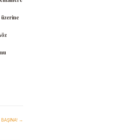
 üzerine
söz
 mu
 BAŞINA! →