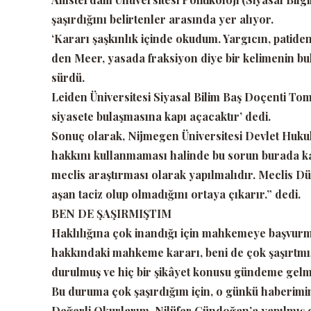
şaşırdığını belirtenler arasında yer alıyor.
‘Kararı şaşkınlık içinde okudum. Yargıcın, pati
den Meer, yasada fraksiyon diye bir kelimenin bul
sürdü.
Leiden Üniversitesi Siyasal Bilim Baş Doçenti T
siyasete bulaşmasına kapı açacaktır’
dedi.
Sonuç olarak, Nijmegen Üniversitesi Devlet Huku
hakkını kullanmaması halinde bu sorun burada ka
meclis araştırması olarak yapılmalıdır. Meclis Dür
aşan taciz olup olmadığını ortaya çıkarır.”
dedi.
BEN DE ŞAŞIRMIŞTIM
Haklılığına çok inandığı için mahkemeye başvurm
hakkındaki mahkeme kararı, beni de çok şaşırtmı
durulmuş ve hiç bir şikâyet konusu gündeme gelme
Bu duruma çok şaşırdığım için, o günkü haberimi
Değerli Okurlarım, Nilüfer Gündoğan’a yapılmış