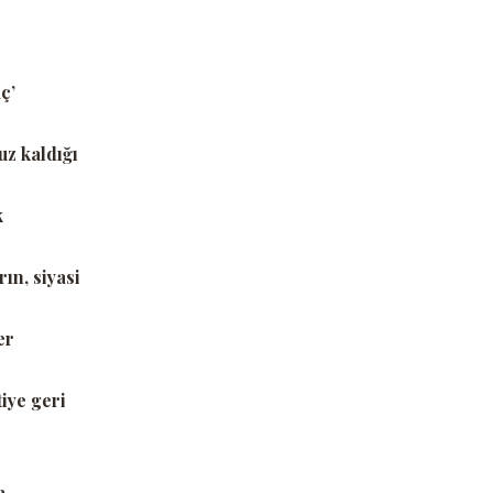
ç’
uz kaldığı
k
ın, siyasi
er
iye geri
a