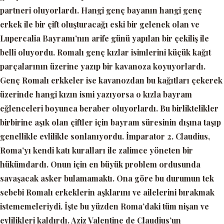
partneri oluyorlardı. Hangi genç bayanın hangi genç
erkek ile bir çift oluşturacağı eski bir gelenek olan ve
Lupercalia Bayramı’nın arife günü yapılan bir çekiliş ile
belli oluyordu. Romalı genç kızlar isimlerini küçük kağıt
parçalarının üzerine yazıp bir kavanoza koyuyorlardı.
Genç Romalı erkkeler ise kavanozdan bu kağıtları çekerek
üzerinde hangi kızın ismi yazıyorsa o kızla bayram
eğlenceleri boyunca beraber oluyorlardı. Bu birliktelikler
birbirine aşık olan çiftler için bayram süresinin dışına taşıp
genellikle evlilikle sonlanıyordu. İmparator 2. Claudius,
Roma’yı kendi katı kuralları ile zalimce yöneten bir
hükümdardı. Onun için en büyük problem ordusunda
savaşacak asker bulamamaktı. Ona göre bu durumun tek
sebebi Romalı erkeklerin aşklarını ve ailelerini bırakmak
istememeleriydi. İşte bu yüzden Roma’daki tüm nişan ve
evlilikleri kaldırdı. Aziz Valentine de Claudius’un