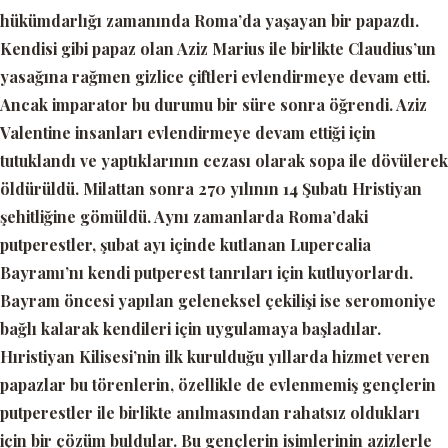
hükümdarlığı zamanında Roma’da yaşayan bir papazdı.
Kendisi gibi papaz olan Aziz Marius ile birlikte Claudius’un
yasağına rağmen gizlice çiftleri evlendirmeye devam etti.
Ancak imparator bu durumu bir süre sonra öğrendi. Aziz
Valentine insanları evlendirmeye devam ettiği için
tutuklandı ve yaptıklarının cezası olarak sopa ile dövülerek
öldürüldü. Milattan sonra 270 yılının 14 Şubatı Hristiyan
şehitliğine gömüldü. Aynı zamanlarda Roma’daki
putperestler, şubat ayı içinde kutlanan Lupercalia
Bayramı’nı kendi putperest tanrıları için kutluyorlardı.
Bayram öncesi yapılan geleneksel çekilişi ise seromoniye
bağlı kalarak kendileri için uygulamaya başladılar.
Hıristiyan Kilisesi’nin ilk kurulduğu yıllarda hizmet veren
papazlar bu törenlerin, özellikle de evlenmemiş gençlerin
putperestler ile birlikte anılmasından rahatsız oldukları
için bir çözüm buldular. Bu gençlerin isimlerinin azizlerle