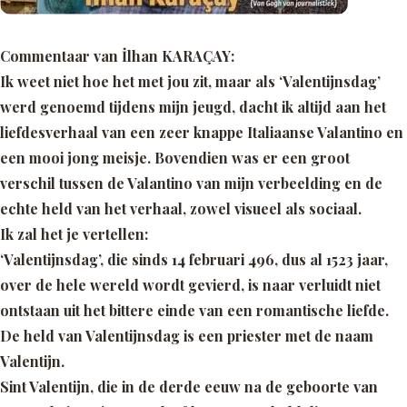
Commentaar van İlhan KARAÇAY:
Ik weet niet hoe het met jou zit, maar als ‘Valentijnsdag’
werd genoemd tijdens mijn jeugd, dacht ik altijd aan het
liefdesverhaal van een zeer knappe Italiaanse Valantino en
een mooi jong meisje. Bovendien was er een groot
verschil tussen de Valantino van mijn verbeelding en de
echte held van het verhaal, zowel visueel als sociaal.
Ik zal het je vertellen:
‘Valentijnsdag’, die sinds 14 februari 496, dus al 1523 jaar,
over de hele wereld wordt gevierd, is naar verluidt niet
ontstaan uit het bittere einde van een romantische liefde.
De held van Valentijnsdag is een priester met de naam
Valentijn.
Sint Valentijn, die in de derde eeuw na de geboorte van