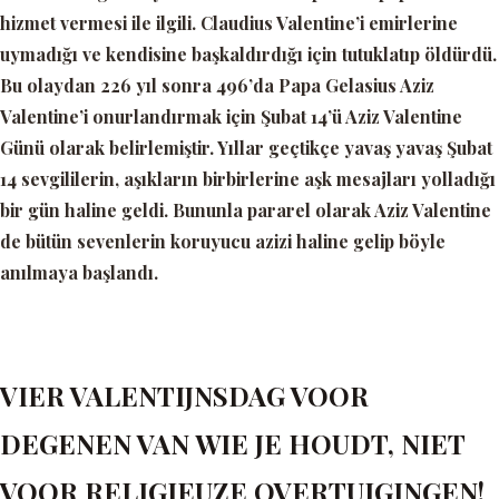
hizmet vermesi ile ilgili. Claudius Valentine’i emirlerine
uymadığı ve kendisine başkaldırdığı için tutuklatıp öldürdü.
Bu olaydan 226 yıl sonra 496’da Papa Gelasius Aziz
Valentine’i onurlandırmak için Şubat 14’ü Aziz Valentine
Günü olarak belirlemiştir. Yıllar geçtikçe yavaş yavaş Şubat
14 sevgililerin, aşıkların birbirlerine aşk mesajları yolladığı
bir gün haline geldi. Bununla pararel olarak Aziz Valentine
de bütün sevenlerin koruyucu azizi haline gelip böyle
anılmaya başlandı.
VIER VALENTIJNSDAG VOOR
DEGENEN VAN WIE JE HOUDT, NIET
VOOR RELIGIEUZE OVERTUIGINGEN!