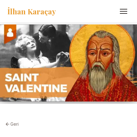
İlhan Karaçay
Menü
Geri