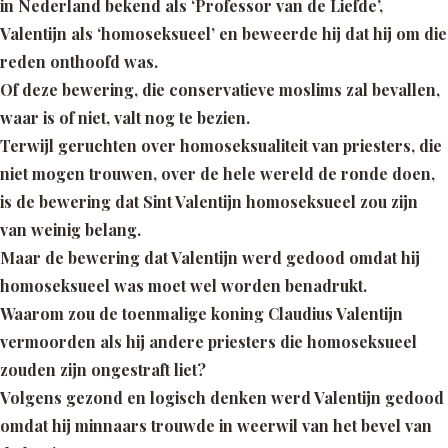
in Nederland bekend als ‘Professor van de Liefde’,
Valentijn als ‘homoseksueel’ en beweerde hij dat hij om die
reden onthoofd was.
Of deze bewering, die conservatieve moslims zal bevallen,
waar is of niet, valt nog te bezien.
Terwijl geruchten over homoseksualiteit van priesters, die
niet mogen trouwen, over de hele wereld de ronde doen,
is de bewering dat Sint Valentijn homoseksueel zou zijn
van weinig belang.
Maar de bewering dat Valentijn werd gedood omdat hij
homoseksueel was moet wel worden benadrukt.
Waarom zou de toenmalige koning Claudius Valentijn
vermoorden als hij andere priesters die homoseksueel
zouden zijn ongestraft liet?
Volgens gezond en logisch denken werd Valentijn gedood
omdat hij minnaars trouwde in weerwil van het bevel van