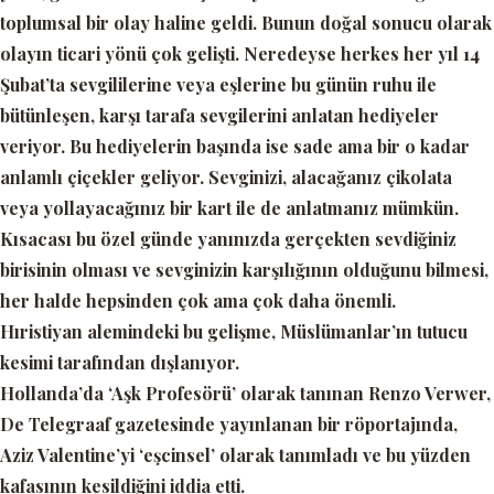
toplumsal bir olay haline geldi. Bunun doğal sonucu olarak
olayın ticari yönü çok gelişti. Neredeyse herkes her yıl 14
Şubat’ta sevgililerine veya eşlerine bu günün ruhu ile
bütünleşen, karşı tarafa sevgilerini anlatan hediyeler
veriyor. Bu hediyelerin başında ise sade ama bir o kadar
anlamlı çiçekler geliyor. Sevginizi, alacağanız çikolata
veya yollayacağınız bir kart ile de anlatmanız mümkün.
Kısacası bu özel günde yanınızda gerçekten sevdiğiniz
birisinin olması ve sevginizin karşılığının olduğunu bilmesi,
her halde hepsinden çok ama çok daha önemli.
Hıristiyan alemindeki bu gelişme, Müslümanlar’ın tutucu
kesimi tarafından dışlanıyor.
Hollanda’da
‘Aşk Profesörü’
olarak tanınan Renzo Verwer,
De Telegraaf gazetesinde yayınlanan bir röportajında,
Aziz Valentine’yi ‘
eşcinsel’
olarak tanımladı ve bu yüzden
kafasının kesildiğini iddia etti.