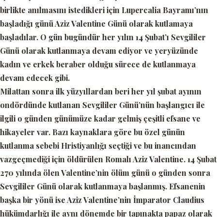
birlikte anılmasını istedikleri için Lupercalia Bayramı’nın
başladığı günü Aziz Valentine Günü olarak kutlamaya
başladılar. O gün bugündür her yılın 14 Şubat’ı Sevgililer
Günü olarak kutlanmaya devam ediyor ve yeryüzünde
kadın ve erkek beraber olduğu sürece de kutlanmaya
devam edecek gibi.
Milattan sonra ilk yüzyıllardan beri her yıl şubat ayının
ondördünde kutlanan Sevgililer Günü’nün başlangıcı ile
ilgili o günden günümüze kadar gelmiş çeşitli efsane ve
hikayeler var. Bazı kaynaklara göre bu özel günün
kutlanma sebebi Hristiyanlığı seçtiği ve bu inancından
vazgeçmediği için öldürülen Romalı Aziz Valentine. 14 Şubat
270 yılında ölen Valentine’nin ölüm günü o günden sonra
Sevgililer Günü olarak kutlanmaya başlanmış. Efsanenin
başka bir yönü ise Aziz Valentine’nin İmparator Claudius
hükümdarlığı ile aynı dönemde bir tapınakta papaz olarak