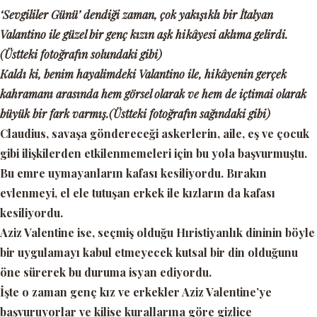
‘Sevgililer Günü’ dendiği zaman, çok yakışıklı bir İtalyan
Valantino ile güzel bir genç kızın aşk hikâyesi aklıma gelirdi.
(Üstteki fotoğrafın solundaki gibi)
Kaldı ki, benim hayalimdeki Valantino ile, hikâyenin gerçek
kahramanı arasında hem görsel olarak ve hem de içtimai olarak
büyük bir fark varmış.(Üstteki fotoğrafın sağındaki gibi)
Claudius, savaşa göndereceği askerlerin, aile, eş ve çocuk
gibi ilişkilerden etkilenmemeleri için bu yola başvurmuştu.
Bu emre uymayanların kafası kesiliyordu. Bırakın
evlenmeyi, el ele tutuşan erkek ile kızların da kafası
kesiliyordu.
Aziz Valentine ise, seçmiş olduğu Hıristiyanlık dininin böyle
bir uygulamayı kabul etmeyecek kutsal bir din olduğunu
öne sürerek bu duruma isyan ediyordu.
İşte o zaman genç kız ve erkekler Aziz Valentine’ye
başvuruyorlar ve kilise kurallarına göre gizlice