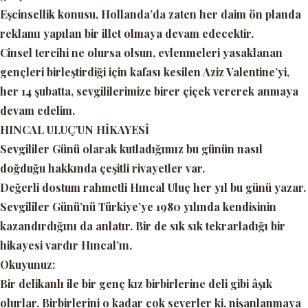
Eşcinsellik konusu, Hollanda’da zaten her daim ön planda
reklamı yapılan bir illet olmaya devam edecektir.
Cinsel tercihi ne olursa olsun, evlenmeleri yasaklanan
gençleri birleştirdiği için kafası kesilen Aziz Valentine’yi,
her 14 şubatta, sevgililerimize birer çiçek vererek anmaya
devam edelim.
HINCAL ULUÇ’UN HİKAYESİ
Sevgililer Günü olarak kutladığımız bu günün nasıl
doğduğu hakkında çeşitli rivayetler var.
Değerli dostum rahmetli Hıncal Uluç her yıl bu günü yazar.
Sevgililer Günü’nü Türkiye’ye 1980 yılında kendisinin
kazandırdığını da anlatır. Bir de sık sık tekrarladığı bir
hikayesi vardır Hıncal’ın.
Okuyunuz:
Bir delikanlı ile bir genç kız birbirlerine deli gibi âşık
olurlar. Birbirlerini o kadar çok severler ki, nişanlanmaya