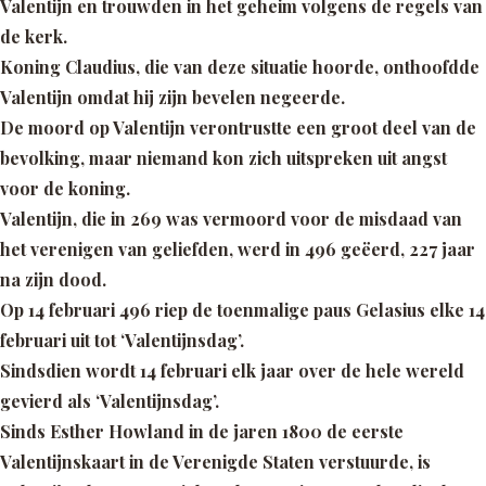
Valentijn en trouwden in het geheim volgens de regels van
de kerk.
Koning Claudius, die van deze situatie hoorde, onthoofdde
Valentijn omdat hij zijn bevelen negeerde.
De moord op Valentijn verontrustte een groot deel van de
bevolking, maar niemand kon zich uitspreken uit angst
voor de koning.
Valentijn, die in 269 was vermoord voor de misdaad van
het verenigen van geliefden, werd in 496 geëerd, 227 jaar
na zijn dood.
Op 14 februari 496 riep de toenmalige paus Gelasius elke 14
februari uit tot ‘Valentijnsdag’.
Sindsdien wordt 14 februari elk jaar over de hele wereld
gevierd als ‘Valentijnsdag’.
Sinds Esther Howland in de jaren 1800 de eerste
Valentijnskaart in de Verenigde Staten verstuurde, is