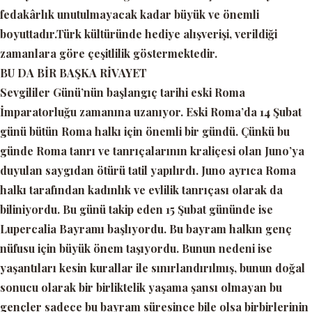
fedakârlık unutulmayacak kadar büyük ve önemli
boyuttadır.Türk kültüründe hediye alışverişi, verildiği
zamanlara göre çeşitlilik göstermektedir.
BU DA BİR BAŞKA RİVAYET
Sevgililer Günü’nün başlangıç tarihi eski Roma
İmparatorluğu zamanına uzanıyor. Eski Roma’da 14 Şubat
günü bütün Roma halkı için önemli bir gündü. Çünkü bu
günde Roma tanrı ve tanrıçalarının kraliçesi olan Juno’ya
duyulan saygıdan ötürü tatil yapılırdı. Juno ayrıca Roma
halkı tarafından kadınlık ve evlilik tanrıçası olarak da
biliniyordu. Bu günü takip eden 15 Şubat gününde ise
Lupercalia Bayramı başlıyordu. Bu bayram halkın genç
nüfusu için büyük önem taşıyordu. Bunun nedeni ise
yaşantıları kesin kurallar ile sınırlandırılmış, bunun doğal
sonucu olarak bir birliktelik yaşama şansı olmayan bu
gençler sadece bu bayram süresince bile olsa birbirlerinin