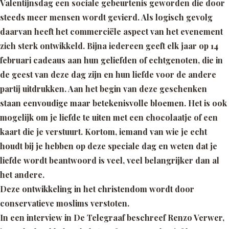
Valentijnsdag een sociale gebeurtenis geworden die door
steeds meer mensen wordt gevierd. Als logisch gevolg
daarvan heeft het commerciële aspect van het evenement
zich sterk ontwikkeld. Bijna iedereen geeft elk jaar op 14
februari cadeaus aan hun geliefden of echtgenoten, die in
de geest van deze dag zijn en hun liefde voor de andere
partij uitdrukken. Aan het begin van deze geschenken
staan eenvoudige maar betekenisvolle bloemen. Het is ook
mogelijk om je liefde te uiten met een chocolaatje of een
kaart die je verstuurt. Kortom, iemand van wie je echt
houdt bij je hebben op deze speciale dag en weten dat je
liefde wordt beantwoord is veel, veel belangrijker dan al
het andere.
Deze ontwikkeling in het christendom wordt door
conservatieve moslims verstoten.
In een interview in De Telegraaf beschreef Renzo Verwer,