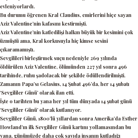
evleniyorlardı.
Bu durumu öğrenen Kral Claudius, emirlerini hiçe sayan
Aziz Valentine’nin kafasını kestirmişti.
Aziz Valentine’nin katledilişi halkın büyük bir kesimini çok
üzmüştü ama, Kral korkusuyla hiç kimse sesini
çıkaramamıştı.
Sevgilileri birleştirmek suçu nedeniyle 269 yılında
öldürülen Aziz Valentine, ölümünden 227 yıl sonra 496
tarihinde, ruhu şadolacak bir şekilde ödüllendirilmişti.
Zamanın Papa’sı Gelasius, 14 Şubat 496’da, her 14 şubatı
‘Sevgililer Günü’
olarak ilan etti.
İşte o tarihten bu yana her yıl tüm dünyada 14 şubat günü
‘Sevgililer Günü’
olarak kutlanıyor.
Sevgililer Günü, 1800’lü yıllardan sonra Amerika’da Esther
Howland’ın ilk Sevgililer Günü kartını yollamasından bu
yana, günümüzde daha çok sayıda insanın kutladığı