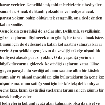
karar verirler. Genellikle nişanlılar birbirlerine hediyeler
sunarlar. Ancak delikanlı yoksuldur ve hediye alacak
parası yoktur. Sahip olduğu tek zenginlik, ona dedesinden
kalan saattir.
Genç kızın zenginliği de saçlarıdır. Delikanlı, sevgilisinin
güzel saçlarını düşünerek ona gümüş bir tarak almak ister.
Bunun için de dedesinden kalan kol saatini satmaya karar
verir. Aynı şekilde genç kızın da sevdiği erkeğe nişanlılık
hediyesi alacak parası yoktur. O da yaşadığı yerin en
büyük tüccarına giderek, kestirdiği saçlarını satar. Eline
geçen parayla da sevdiği adamın saatine altın bir köstek
satın alır ve nişanlanacakları gün buluştuklarında genç kız
nişanlısına, onun sattığı saat için bir köstek; delikanhysa
genç kıza, kızın kestirdiği saçlarını taraması için gümüş bir
tarak hediye eder.
Hediyelerin kullanılacağı alan kalmamış olsa da niyet ve