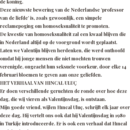
de koning.
Deze nieuwste bewering van de Nederlandse ‘professor
van de liefde’ is, zoals gewoonlijk, een simpele
reclamepoging om homoseksualiteit te promoten.
De kwestie van homoseksualiteit zal een kwaal blijven die
in Nederland altijd op de voorgrond wordt geplaatst.
Laten we Valentijn blijven herdenken, die werd onthoofd
omdat hij jonge mensen die niet mochten trouwen
verenigde, ongeacht hun seksuele voorkeur, door elke 14
februari bloemen te geven aan onze geliefden.
HET VERHAAL VAN HINCAL ULUÇ
Er doen verschillende geruchten de ronde over hoe deze
dag, die wij vieren als Valentijnsdag, is ontstaan.
Mijn goede vriend, wijlen Hıncal Uluç, schrijft elk jaar over
deze dag. Hij vertelt ons ook dat hij Valentijnsdag in 1980
in Turkije introduceerde. Er is ook een verhaal dat Hıncal