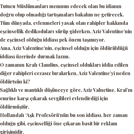
Tutucu Müslümanları memnun edecek olan bu idianın
doğru olup olmadığı tartışmaları bakalım ne getirecek.
Tüm dünyada, evlenmeleri yasak olan rahipler hakkında
eşcinsellik dedikoduları sürüp giderken, Aziz Valentine’nin
de eşcinsel olduğu iddiası pek önem taşımıyor.
Ama, Aziz Valentine’nin, eşcinsel olduğu için öldürüldüğü
iddiası üzerinde durmak lazım.
O zamanın Kralı Claudius, eşcinsel oldukları iddia edilen
diğer rahipleri cezasız bırakırken, Aziz Valentine’yi neden
öldürtsün ki?
Sağlıklı ve mantıklı düşünceye göre, Aziz Valnetine, Kral’ın
emrine karşı çıkarak sevgilileri evlendirdiği için
öldürmüştür.
Hollandalı
‘Aşk Profesörü
‘nün bu son iddiası, her zaman
olduğu gibi, eşcinselliği öne çıkaran basit bir reklam
girişimidir.