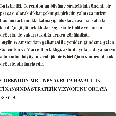
Bu iş birliği, Corendon’un büyüme stratejisinin önemli bir
parçası olarak dikkat çekmişti. Şirketin yalnızca turizm
hacmini artırmakla kalmayıp, uluslararası markalarla
kurduğu güçlü ortaklıklar sayesinde kalite ve marka
değerini de yukarı taşıdığı açıkça görülmüştü.
Bugün W Amsterdam gelişmesi ile yeniden gündeme gelen
Corendon ve Marriott ortaklığı, aslında yıllara dayanan ve
adım adım büyüyen stratejik bir iş birliğinin sonucu olarak
değerlendirilmektedir.
CORENDON AIRLINES AVRUPA HAVACILIK
FİNANSINDA STRATEJİK VİZYONUNU ORTAYA
KOYDU