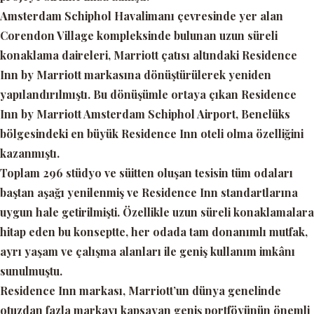
Amsterdam Schiphol Havalimanı çevresinde yer alan
Corendon Village kompleksinde bulunan uzun süreli
konaklama daireleri, Marriott çatısı altındaki Residence
Inn by Marriott markasına dönüştürülerek yeniden
yapılandırılmıştı. Bu dönüşümle ortaya çıkan Residence
Inn by Marriott Amsterdam Schiphol Airport, Benelüks
bölgesindeki en büyük Residence Inn oteli olma özelliğini
kazanmıştı.
Toplam 296 stüdyo ve süitten oluşan tesisin tüm odaları
baştan aşağı yenilenmiş ve Residence Inn standartlarına
uygun hale getirilmişti. Özellikle uzun süreli konaklamalara
hitap eden bu konseptte, her odada tam donanımlı mutfak,
ayrı yaşam ve çalışma alanları ile geniş kullanım imkânı
sunulmuştu.
Residence Inn markası, Marriott’un dünya genelinde
otuzdan fazla markayı kapsayan geniş portföyünün önemli