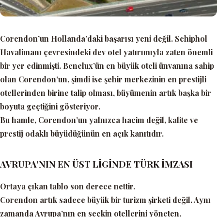
Corendon’un Hollanda’daki başarısı yeni değil. Schiphol
Havalimanı çevresindeki dev otel yatırımıyla zaten önemli
bir yer edinmişti. Benelux’ün en büyük oteli ünvanına sahip
olan Corendon’un, şimdi ise şehir merkezinin en prestijli
otellerinden birine talip olması, büyümenin artık başka bir
boyuta geçtiğini gösteriyor.
Bu hamle, Corendon’un yalnızca hacim değil, kalite ve
prestij odaklı büyüdüğünün en açık kanıtıdır.
AVRUPA’NIN EN ÜST LİGİNDE TÜRK İMZASI
Ortaya çıkan tablo son derece nettir.
Corendon artık sadece büyük bir turizm şirketi değil. Aynı
zamanda Avrupa’nın en seçkin otellerini yöneten,