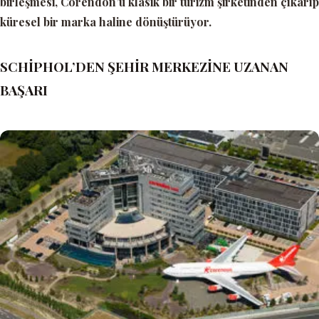
birleşmesi, Corendon’u klasik bir turizm şirketinden çıkarıp
küresel bir marka haline dönüştürüyor.
SCHİPHOL’DEN ŞEHİR MERKEZİNE UZANAN
BAŞARI