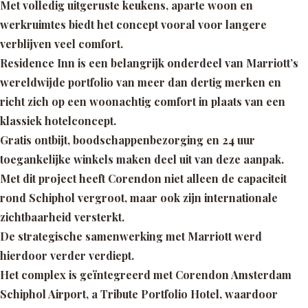
Met volledig uitgeruste keukens, aparte woon en
werkruimtes biedt het concept vooral voor langere
verblijven veel comfort.
Residence Inn is een belangrijk onderdeel van Marriott’s
wereldwijde portfolio van meer dan dertig merken en
richt zich op een woonachtig comfort in plaats van een
klassiek hotelconcept.
Gratis ontbijt, boodschappenbezorging en 24 uur
toegankelijke winkels maken deel uit van deze aanpak.
Met dit project heeft Corendon niet alleen de capaciteit
rond Schiphol vergroot, maar ook zijn internationale
zichtbaarheid versterkt.
De strategische samenwerking met Marriott werd
hierdoor verder verdiept.
Het complex is geïntegreerd met Corendon Amsterdam
Schiphol Airport, a Tribute Portfolio Hotel, waardoor