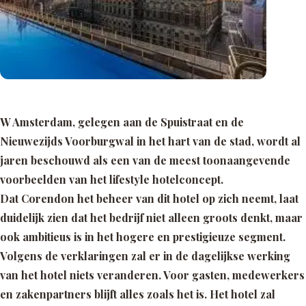
W Amsterdam, gelegen aan de Spuistraat en de
Nieuwezijds Voorburgwal in het hart van de stad, wordt al
jaren beschouwd als een van de meest toonaangevende
voorbeelden van het lifestyle hotelconcept.
Dat Corendon het beheer van dit hotel op zich neemt, laat
duidelijk zien dat het bedrijf niet alleen groots denkt, maar
ook ambitieus is in het hogere en prestigieuze segment.
Volgens de verklaringen zal er in de dagelijkse werking
van het hotel niets veranderen. Voor gasten, medewerkers
en zakenpartners blijft alles zoals het is. Het hotel zal