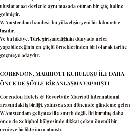
uluslararası devlerle aynı masada oturan bir güç haline
gelmiştir.
W Amsterdam hamlesi, bu yükselişin yeni bir kilometre
taşıdır.
Ve bu hikâye, Türk girişimciliğinin dünyada neler
yapabileceğinin en güçlü örneklerinden biri olarak tarihe
geçmeye adaydır.
CORENDON, MARRIOTT KURULUŞU İLE DAHA
ÖNCE DE ŞÖYLE BİR ANLAŞMA YAPMIŞTI
Corendon Hotels & Resorts ile Marriott International
arasındaki iş birliği, yalnızca son dönemde gündeme gelen
W Amsterdam gelişmesi ile sınırlı değil. İki kuruluş daha
önce de Schiphol bölgesinde dikkat çeken önemli bir
projeye birlikte imza atmıştı.