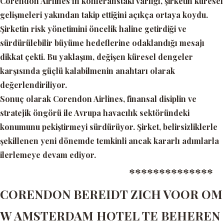
Corendon Airlines’ın konferanstaki varlığı, şirketin küresel
gelişmeleri yakından takip ettiğini açıkça ortaya koydu.
Şirketin risk yönetimini öncelik haline getirdiği ve
sürdürülebilir büyüme hedeflerine odaklandığı mesajı
dikkat çekti. Bu yaklaşım, değişen küresel dengeler
karşısında güçlü kalabilmenin anahtarı olarak
değerlendiriliyor.
Sonuç olarak Corendon Airlines, finansal disiplin ve
stratejik öngörü ile Avrupa havacılık sektöründeki
konumunu pekiştirmeyi sürdürüyor. Şirket, belirsizliklerle
şekillenen yeni dönemde temkinli ancak kararlı adımlarla
ilerlemeye devam ediyor.
**************
CORENDON BEREIDT ZICH VOOR OM
W AMSTERDAM HOTEL TE BEHEREN