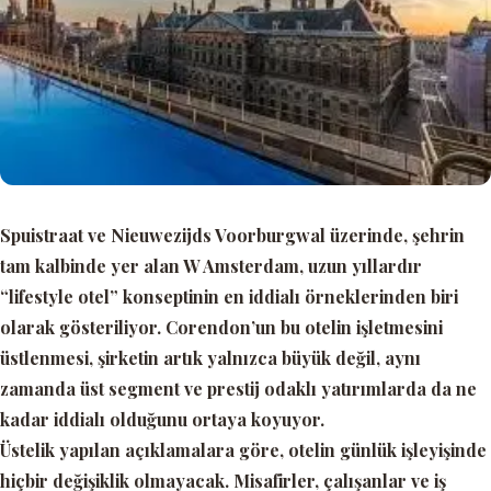
Spuistraat ve Nieuwezijds Voorburgwal üzerinde, şehrin
tam kalbinde yer alan W Amsterdam, uzun yıllardır
“lifestyle otel”
konseptinin en iddialı örneklerinden biri
olarak gösteriliyor. Corendon’un bu otelin işletmesini
üstlenmesi, şirketin artık yalnızca büyük değil, aynı
zamanda üst segment ve prestij odaklı yatırımlarda da ne
kadar iddialı olduğunu ortaya koyuyor.
Üstelik yapılan açıklamalara göre, otelin günlük işleyişinde
hiçbir değişiklik olmayacak. Misafirler, çalışanlar ve iş