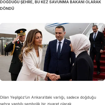
DOĞDUĞU ŞEHRE, BU KEZ SAVUNMA BAKANI OLARAK
DÖNDÜ
Dilan Yeşilgöz’ün Ankara’daki varlığı, sadece doğduğu
şehre yaptığı sembolik bir ziyaret olarak