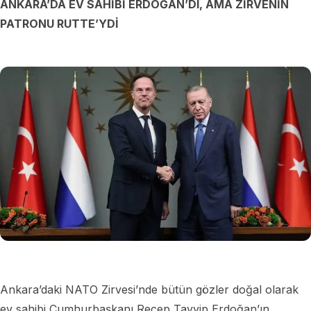
ANKARA’DA EV SAHİBİ ERDOĞAN’DI, AMA ZİRVENİN
PATRONU RUTTE’YDİ
Ankara’daki NATO Zirvesi’nde bütün gözler doğal olarak
ev sahibi Cumhurbaşkanı Recep Tayyip Erdoğan’ın