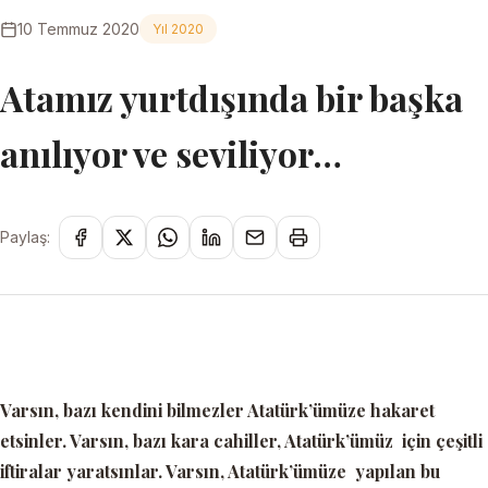
10 Temmuz 2020
Yıl 2020
Atamız yurtdışında bir başka
anılıyor ve seviliyor…
Paylaş:
Varsın, bazı kendini bilmezler Atatürk’ümüze hakaret
etsinler. Varsın, bazı kara cahiller, Atatürk’ümüz için çeşitli
iftiralar yaratsınlar. Varsın, Atatürk’ümüze yapılan bu