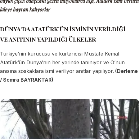
büyük çiçek bahçesini gezen milyonlarca kişi, Atatürk ismi verilen
laleye hayran kalıyorlar
DÜNYA’DA ATATÜRK’ÜN İSMİNİN VERİLDİĞİ
VE ANITININ YAPILDIĞI ÜLKELER
Türkiye’nin kurucusu ve kurtarıcısı Mustafa Kemal
Atatürk’ün Dünya’nın her yerinde tanınıyor ve O’nun
anısına soskaklara ismi veriliyor anıtlar yapılıyor.
(Derleme
/ Semra BAYRAKTAR)