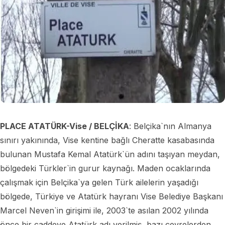
PLACE ATATÜRK-Vise / BELÇİKA
: Belçika`nın Almanya
sınırı yakınında, Vise kentine bağlı Cheratte kasabasında
bulunan Mustafa Kemal Atatürk`ün adını taşıyan meydan,
bölgedeki Türkler`in gurur kaynağı. Maden ocaklarında
çalışmak için Belçika`ya gelen Türk ailelerin yaşadığı
bölgede, Türkiye ve Atatürk hayranı Vise Belediye Başkanı
Marcel Neven`in girişimi ile, 2003`te asılan 2002 yılında
önce bir caddeye Atatürk adı verilmiş, bazı çevrelerden