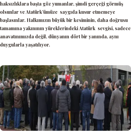
haksızlıklara başta göz yumanlar, şimdi gerçeği görmüş
olsunlar ve Atatürk’ümüze saygıda kusur etmemeye
başlasınlar. Halkımızın büyük bir kesiminin, daha doğrusu
tamamına yakınının yüreklerindeki Atatürk sevgisi, sadece
anavatınımızda değil, dünyanın dört bir yanında, aynı
duygularla yaşatılıyor.