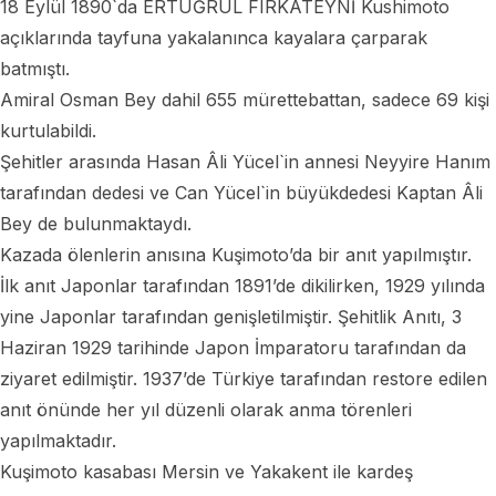
18 Eylül 1890`da ERTUĞRUL FIRKATEYNİ Kushimoto
açıklarında tayfuna yakalanınca kayalara çarparak
batmıştı.
Amiral Osman Bey dahil 655 mürettebattan, sadece 69 kişi
kurtulabildi.
Şehitler arasında Hasan Âli Yücel`in annesi Neyyire Hanım
tarafından dedesi ve Can Yücel`in büyükdedesi Kaptan Âli
Bey de bulunmaktaydı.
Kazada ölenlerin anısına Kuşimoto’da bir anıt yapılmıştır.
İlk anıt Japonlar tarafından 1891’de dikilirken, 1929 yılında
yine Japonlar tarafından genişletilmiştir. Şehitlik Anıtı, 3
Haziran 1929 tarihinde Japon İmparatoru tarafından da
ziyaret edilmiştir. 1937’de Türkiye tarafından restore edilen
anıt önünde her yıl düzenli olarak anma törenleri
yapılmaktadır.
Kuşimoto kasabası Mersin ve Yakakent ile kardeş