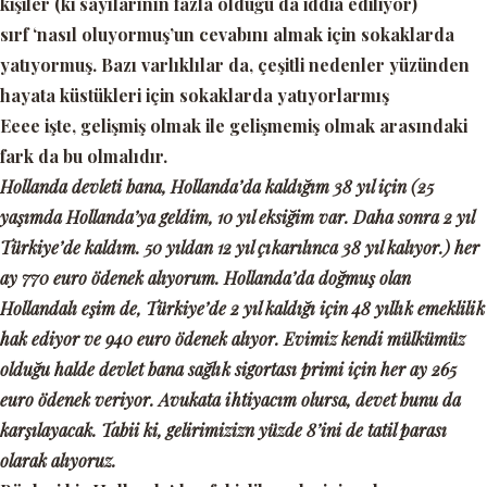
kişiler (ki sayılarının fazla olduğu da iddia ediliyor)
sırf
‘nasıl oluyormuş’
un cevabını almak için sokaklarda
yatıyormuş. Bazı varlıklılar da, çeşitli nedenler yüzünden
hayata küstükleri için sokaklarda yatıyorlarmış
Eeee işte, gelişmiş olmak ile gelişmemiş olmak arasındaki
fark da bu olmalıdır.
Hollanda devleti bana, Hollanda’da kaldığım 38 yıl için (25
yaşımda Hollanda’ya geldim, 10 yıl eksiğim var. Daha sonra 2 yıl
Türkiye’de kaldım. 50 yıldan 12 yıl çıkarılınca 38 yıl kalıyor.) her
ay 770 euro ödenek alıyorum. Hollanda’da doğmuş olan
Hollandalı eşim de, Türkiye’de 2 yıl kaldığı için 48 yıllık emeklilik
hak ediyor ve 940 euro ödenek alıyor. Evimiz kendi mülkümüz
olduğu halde devlet bana sağlık sigortası primi için her ay 265
euro ödenek veriyor. Avukata ihtiyacım olursa, devet bunu da
karşılayacak. Tabii ki, gelirimizizn yüzde 8’ini de tatil parası
olarak alıyoruz.