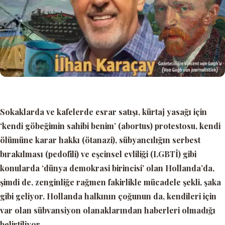
Sokaklarda ve kafelerde esrar satışı, kürtaj yasağı için
‘kendi göbeğimin sahibi benim’ (abortus) protestosu, kendi
ölümüne karar hakkı (ötanazi), sübyancılığın serbest
bırakılması (pedofili) ve eşcinsel evliliği (LGBTİ)
gibi
konularda
‘dünya demokrasi birincisi’
olan Hollanda’da,
şimdi de, zenginliğe rağmen fakirlikle mücadele şekli, şaka
gibi geliyor. Hollanda halkının çoğunun da, kendileri için
var olan sübvansiyon olanaklarından haberleri olmadığı
belirtiliyor.