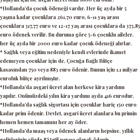
*Hollanda’da çocuk ödeneği vardır. Her üç ayda bir 5
yaşına kadar çocuklara 261,70 euro, 6-11 yaş arası
çocuklara 317,77 euro ve 12-17 yaş arası çocuklara da 373,85
euro ödenek verilir. Bu duruma göre 5-6 çocuklu aileler,
her üç ayda bir 2000 euro kadar çocuk ödeneği alırlar.
* Sağlık veya eğitim nedeniyle kendi evlerinde ikamet
edemeyen çocuklar için de, Çocuğa Bağlı Bütçe
kasasından 750 veya 883 euro ödenir. Bunun için 1,1 milyar
euroluk bütçe ayrılmıştır.
*Hollanda’da asgari ücret alan herkese kira yardımı
yapılır. Onümüzdeki yılın kira yardımı ayda 416 eurodur.
*Hollanda’da sağlık sigortası için çocuklar hariç 150 euro
kadar prim ödenir. Devlet, asgari ücret alanlara bu primin
hemen hemen tamamını her ay öder.
*Hollanda’da maaş veya ödenek alanların hepsine, yıllık
gelirlerinin yüzde 8’i tatil parası olarak ödenir.