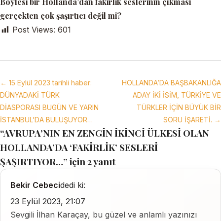
Böylesi bir Hollanda’dan fakirlik seslerinin çıkması
gerçekten çok şaşırtıcı değil mi?
Post Views:
601
← 15 Eylül 2023 tarihli haber:
HOLLANDA’DA BAŞBAKANLIĞA
DÜNYADAKİ TÜRK
ADAY İKİ İSİM, TÜRKİYE VE
DİASPORASI BUGÜN VE YARIN
TÜRKLER İÇİN BÜYÜK BİR
İSTANBUL’DA BULUŞUYOR…
SORU İŞARETİ. →
“AVRUPA’NIN EN ZENGİN İKİNCİ ÜLKESİ OLAN
HOLLANDA’DA ‘FAKİRLİK’ SESLERİ
ŞAŞIRTIYOR…” için 2 yanıt
Bekir Cebeci
dedi ki:
23 Eylül 2023, 21:07
Sevgili İlhan Karaçay, bu güzel ve anlamlı yazınızı