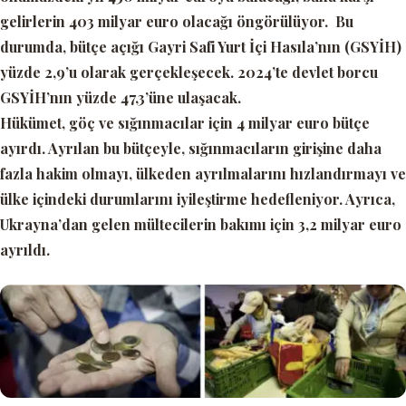
gelirlerin 403 milyar euro olacağı öngörülüyor. Bu
durumda, bütçe açığı Gayri Safi Yurt İçi Hasıla’nın (GSYİH)
yüzde 2,9’u olarak gerçekleşecek. 2024’te devlet borcu
GSYİH’nın yüzde 47,3’üne ulaşacak.
Hükümet, göç ve sığınmacılar için 4 milyar euro bütçe
ayırdı. Ayrılan bu bütçeyle, sığınmacıların girişine daha
fazla hakim olmayı, ülkeden ayrılmalarını hızlandırmayı ve
ülke içindeki durumlarını iyileştirme hedefleniyor. Ayrıca,
Ukrayna’dan gelen mültecilerin bakımı için 3,2 milyar euro
ayrıldı.