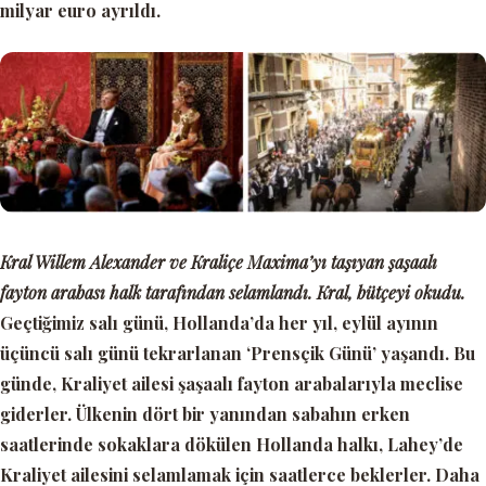
milyar euro ayrıldı.
Kral Willem Alexander ve Kraliçe Maxima’yı taşıyan şaşaalı
fayton arabası halk tarafından selamlandı. Kral, bütçeyi okudu.
Geçtiğimiz salı günü, Hollanda’da her yıl, eylül ayının
üçüncü salı günü tekrarlanan
‘Prensçik Günü’
yaşandı. Bu
günde, Kraliyet ailesi şaşaalı fayton arabalarıyla meclise
giderler. Ülkenin dört bir yanından sabahın erken
saatlerinde sokaklara dökülen Hollanda halkı, Lahey’de
Kraliyet ailesini selamlamak için saatlerce beklerler. Daha