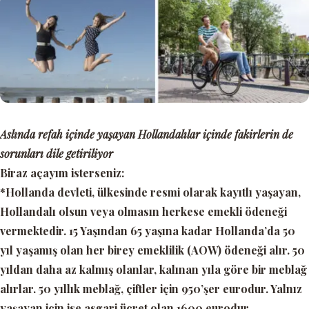
Aslında refah içinde yaşayan Hollandalılar içinde fakirlerin de
sorunları dile getiriliyor
Biraz açayım isterseniz:
*Hollanda devleti, ülkesinde resmi olarak kayıtlı yaşayan,
Hollandalı olsun veya olmasın herkese emekli ödeneği
vermektedir. 15 Yaşından 65 yaşına kadar Hollanda’da 50
yıl yaşamış olan her birey emeklilik (AOW) ödeneği alır. 50
yıldan daha az kalmış olanlar, kalınan yıla göre bir meblağ
alırlar. 50 yıllık meblağ, çiftler için 950’şer eurodur. Yalnız
yaşayan için ise asgari ücret olan 1600 eurodur.