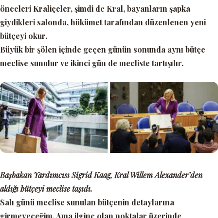
önceleri Kraliçeler, şimdi de Kral, bayanların şapka
giydikleri salonda, hükümet tarafından düzenlenen yeni
bütçeyi okur.
Büyük bir şölen içinde geçen günün sonunda aynı bütçe
meclise sunulur ve ikinci gün de mecliste tartışılır.
Başbakan Yardımcısı Sigrid Kaag, Kral Willem Alexander’den
aldığı bütçeyi meclise taşıdı.
Salı günü meclise sunulan bütçenin detaylarına
girmeyeceğim. Ama ilginç olan noktalar üzerinde