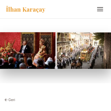
İlhan Karaçay
Menü
Geri