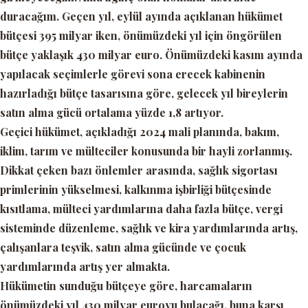
duracağım. Geçen yıl, eylül ayında açıklanan hükümet
bütçesi 395 milyar iken, önümüzdeki yıl için öngörülen
bütçe yaklaşık 430 milyar euro. Önümüzdeki kasım ayında
yapılacak seçimlerle görevi sona erecek kabinenin
hazırladığı bütçe tasarısına göre, gelecek yıl bireylerin
satın alma gücü ortalama yüzde 1,8 artıyor.
Geçici hükümet, açıkladığı 2024 mali planında, bakım,
iklim, tarım ve mülteciler konusunda bir hayli zorlanmış.
Dikkat çeken bazı önlemler arasında, sağlık sigortası
primlerinin yükselmesi, kalkınma işbirliği bütçesinde
kısıtlama, mülteci yardımlarına daha fazla bütçe, vergi
sisteminde düzenleme, sağlık ve kira yardımlarında artış,
çalışanlara teşvik, satın alma gücünde ve çocuk
yardımlarında artış yer almakta.
Hükümetin sunduğu bütçeye göre, harcamaların
önümüzdeki yıl 430 milyar euroyu bulacağı, buna karşı