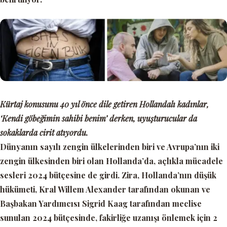
Kürtaj konusunu 40 yıl önce dile getiren Hollandalı kadınlar,
‘Kendi göbeğimin sahibi benim’ derken, uyuşturucular da
sokaklarda cirit atıyordu.
Dünyanın sayılı zengin ülkelerinden biri ve Avrupa’nın iki
zengin ülkesinden biri olan Hollanda’da, açlıkla mücadele
sesleri 2024 bütçesine de girdi. Zira, Hollanda’nın düşük
hükümeti, Kral Willem Alexander tarafından okunan ve
Başbakan Yardımcısı Sigrid Kaag tarafından meclise
sunulan 2024 bütçesinde, fakirliğe uzanışı önlemek için 2