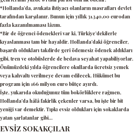
*Hollanda’da, avukata ihtiyacı olanların masrafları devlet
tarafından karşılanır. Bunun için yıllık 31.340,00 eurodan
fazla kazanılmaması lâzım.
*Bir de öğrenci ödenekleri var ki, Türkiye’dekilerle
kıyaslanması tam bir hayaldir. Hollanda’daki öğrenciler,
başarılı oldukları takdirde geri ödemesiz ödenek aldıkları
gibi, tren ve otobüslerde de bedava seyahat yapabiliyorlar.
Önümüzdeki yılda öğrencilere okullarda ücretsiz yemek
veya kahvaltı verilmeye devam edilecek. Hükümet bu
program için 166 milyon euro bütçe ayırdı.
İşte, yukarıda okuduğunuz tüm bokörlüklere rağmen,
Hollanda’da hâlâ fakirlik çekenler varsa, bu işte bir bit
yeniği var demektir. Tıpkı evsiz oldukları için sokaklarda
yatan şarlatanlar gibi…
EVSİZ SOKAKÇILAR