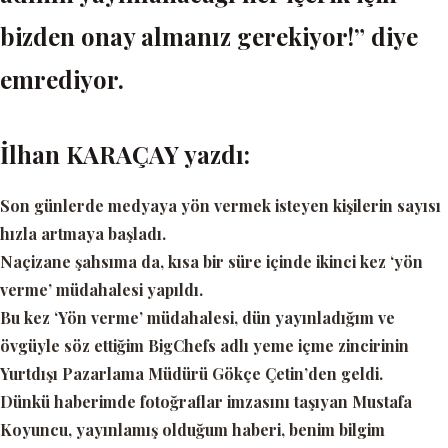
bizden onay almanız gerekiyor!” diye
emrediyor.
İlhan KARAÇAY yazdı:
Son günlerde medyaya yön vermek isteyen kişilerin sayısı
hızla artmaya başladı.
Naçizane şahsıma da, kısa bir süre içinde ikinci kez ‘yön
verme’ müdahalesi yapıldı.
Bu kez
‘Yön verme’
müdahalesi, dün yayınladığım ve
övgüyle söz ettiğim BigChefs adlı yeme içme zincirinin
Yurtdışı Pazarlama Müdürü Gökçe Çetin’den geldi.
Dünkü haberimde fotoğraflar imzasını taşıyan Mustafa
Koyuncu, yayınlamış olduğum haberi, benim bilgim