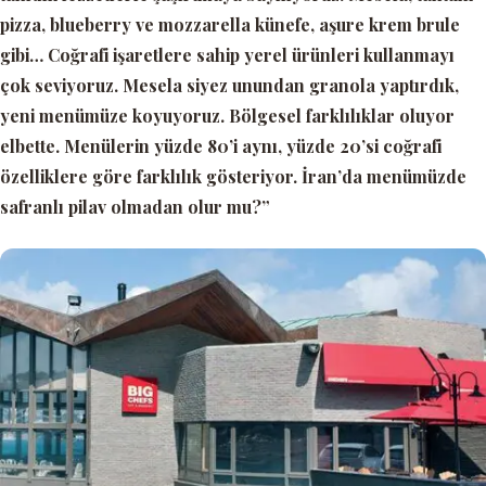
pizza, blueberry ve mozzarella künefe, aşure krem brule
gibi… Coğrafi işaretlere sahip yerel ürünleri kullanmayı
çok seviyoruz. Mesela siyez unundan granola yaptırdık,
yeni menümüze koyuyoruz. Bölgesel farklılıklar oluyor
elbette. Menülerin yüzde 80’i aynı, yüzde 20’si coğrafi
özelliklere göre farklılık gösteriyor. İran’da menümüzde
safranlı pilav olmadan olur mu?”