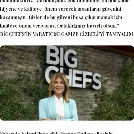
bulunmaktayız. Markalaşmak çok önemlidir. Bu markalar
hijyene ve kaliteye önem vererek insanların güvenini
kazanmıştır. Bizler de bu güveni boşa çıkarmamak için
kaliteye önem veriyoruz. Ortaklığımız hayırlı olsun.”
BİGCHEFS’İN YARATICISI GAMZE CİZRELİ’Yİ TANIYALIM