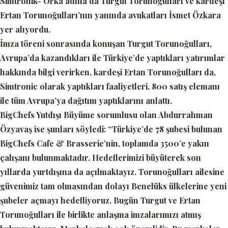
Simtronik- Orka adına da Turgut Torunoğulları ve kardeşi
Ertan Torunoğulları’nın yanında avukatları İsmet Özkara
yer alıyordu.
İmza töreni sonrasında konuşan Turgut Torunoğulları,
Avrupa’da kazandıkları ile Türkiye’de yaptıkları yatırımlar
hakkında bilgi verirken, kardeşi Ertan Torunoğulları da,
Simtronic olarak yaptıkları faaliyetleri, 800 satış elemanı
ile tüm Avrupa’ya dağıtım yaptıklarını anlattı.
BigChefs Yutdışı Büyüme sorumlusu olan Abdurrahman
Özyavaş ise şunları söyledi:
“Türkiye’de 78 şubesi bulunan
BigChefs Cafe & Brasserie’nin, toplamda 3500’e yakın
çalışanı bulunmaktadır. Hedeflerimizi büyüterek son
yıllarda yurtdışına da açılmaktayız. Torunoğulları ailesine
güvenimiz tam olmasından dolayı Benelüks ülkelerine yeni
şubeler açmayı hedefliyoruz. Bugün Turgut ve Ertan
Torunoğulları ile birlikte anlaşma imzalarımızı atmış