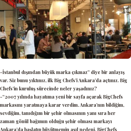
-İstanbul dışından büyük marka çıkmaz” diye bir anlayış
var. Siz bunu yıktınız, ilk Big Chefs’i Ankara’da açtınız. Big
Chefs’in kuruluş sürecinde neler yaşadınız?
-“2007 yılında hayatıma yeni bir sayfa açarak BigChefs
markasını yaratmaya karar verdim. Ankara’nın bildiğim,
sevdiğim, tanıdığım bir şehir olmasının yanı sıra her
zaman gönül bağımın olduğu şehir olması markayı
Ankara’da başlatıp büyütmemin asıl nedeni. BigChefs