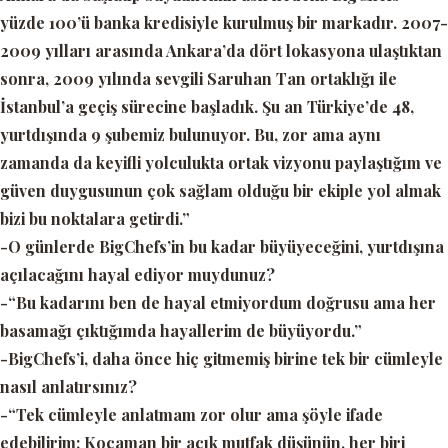
yüzde 100’ü banka kredisiyle kurulmuş bir markadır. 2007-
2009 yılları arasında Ankara’da dört lokasyona ulaştıktan
sonra, 2009 yılında sevgili Saruhan Tan ortaklığı ile
İstanbul’a geçiş sürecine başladık. Şu an Türkiye’de 48,
yurtdışında 9 şubemiz bulunuyor. Bu, zor ama aynı
zamanda da keyifli yolculukta ortak vizyonu paylaştığım ve
güven duygusunun çok sağlam olduğu bir ekiple yol almak
bizi bu noktalara getirdi.”
-O günlerde BigChefs’in bu kadar büyüyeceğini, yurtdışına
açılacağını hayal ediyor muydunuz?
-“Bu kadarını ben de hayal etmiyordum doğrusu ama her
basamağı çıktığımda hayallerim de büyüyordu.”
-BigChefs’i, daha önce hiç gitmemiş birine tek bir cümleyle
nasıl anlatırsınız?
-“Tek cümleyle anlatmam zor olur ama şöyle ifade
edebilirim: Kocaman bir açık mutfak düşünün, her biri