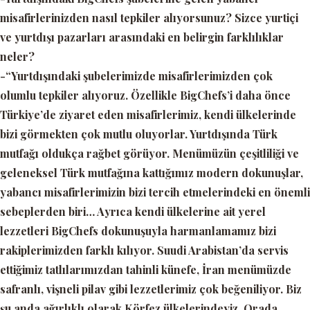
misafirlerinizden nasıl tepkiler alıyorsunuz? Sizce yurtiçi
ve yurtdışı pazarları arasındaki en belirgin farklılıklar
neler?
-“Yurtdışındaki şubelerimizde misafirlerimizden çok
olumlu tepkiler alıyoruz. Özellikle BigChefs’i daha önce
Türkiye’de ziyaret eden misafirlerimiz, kendi ülkelerinde
bizi görmekten çok mutlu oluyorlar. Yurtdışında Türk
mutfağı oldukça rağbet görüyor. Menümüzün çeşitliliği ve
geleneksel Türk mutfağına kattığımız modern dokunuşlar,
yabancı misafirlerimizin bizi tercih etmelerindeki en önemli
sebeplerden biri… Ayrıca kendi ülkelerine ait yerel
lezzetleri BigChefs dokunuşuyla harmanlamamız bizi
rakiplerimizden farklı kılıyor. Suudi Arabistan’da servis
ettiğimiz tatlılarımızdan tahinli künefe, İran menümüzde
safranlı, vişneli pilav gibi lezzetlerimiz çok beğeniliyor. Biz
şu anda ağırlıklı olarak Körfez ülkelerindeyiz. Orada