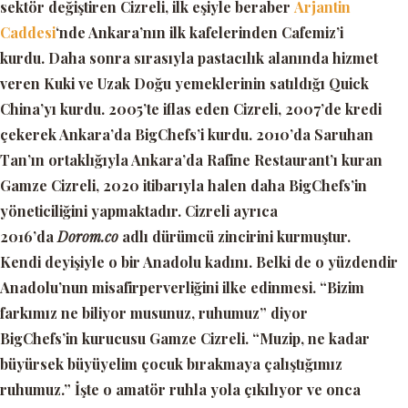
sektör değiştiren Cizreli, ilk eşiyle beraber
Arjantin
Caddesi
‘nde Ankara’nın ilk kafelerinden Cafemiz’i
kurdu. Daha sonra sırasıyla pastacılık alanında hizmet
veren Kuki ve Uzak Doğu yemeklerinin satıldığı Quick
China’yı kurdu. 2005’te iflas eden Cizreli, 2007’de kredi
çekerek Ankara’da BigChefs’i kurdu. 2010’da Saruhan
Tan’ın ortaklığıyla Ankara’da Rafine Restaurant’ı kuran
Gamze Cizreli, 2020 itibarıyla halen daha BigChefs’in
yöneticiliğini yapmaktadır. Cizreli ayrıca
2016’da
Dorom.co
adlı dürümcü zincirini kurmuştur.
Kendi deyişiyle o bir Anadolu kadını. Belki de o yüzdendir
Anadolu’nun misafirperverliğini ilke edinmesi. “Bizim
farkımız ne biliyor musunuz, ruhumuz” diyor
BigChefs’in kurucusu Gamze Cizreli. “Muzip, ne kadar
büyürsek büyüyelim çocuk bırakmaya çalıştığımız
ruhumuz.” İşte o amatör ruhla yola çıkılıyor ve onca