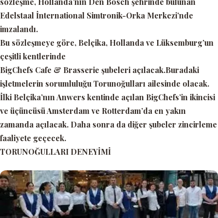
sözleşme, Hollanda’nın Den Bosch şehrinde bulunan
Edelstaal İnternational Simtronik-Orka Merkezi’nde
imzalandı.
Bu sözleşmeye göre, Belçika, Hollanda ve Lüksemburg’un
çeşitli kentlerinde
BigChefs Cafe & Brasserie şubeleri açılacak.Buradaki
işletmelerin sorumluluğu Torunoğulları ailesinde olacak.
İlki Belçika’nın Anwers kentinde açılan BigChefs’in ikincisi
ve üçüncüsü Amsterdam ve Rotterdam’da en yakın
zamanda açılacak. Daha sonra da diğer şubeler zincirleme
faaliyete geçecek.
TORUNOĞULLARI DENEYİMİ