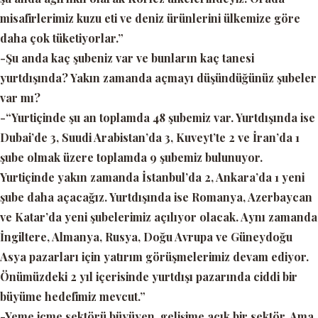
misafirlerimiz kuzu eti ve deniz ürünlerini ülkemize göre
daha çok tüketiyorlar.”
-Şu anda kaç şubeniz var ve bunların kaç tanesi
yurtdışında? Yakın zamanda açmayı düşündüğünüz şubeler
var mı?
-“Yurtiçinde şu an toplamda 48 şubemiz var. Yurtdışında ise
Dubai’de 3, Suudi Arabistan’da 3, Kuveyt’te 2 ve İran’da 1
şube olmak üzere toplamda 9 şubemiz bulunuyor.
Yurtiçinde yakın zamanda İstanbul’da 2, Ankara’da 1 yeni
şube daha açacağız. Yurtdışında ise Romanya, Azerbaycan
ve Katar’da yeni şubelerimiz açılıyor olacak. Aynı zamanda
İngiltere, Almanya, Rusya, Doğu Avrupa ve Güneydoğu
Asya pazarları için yatırım görüşmelerimiz devam ediyor.
Önümüzdeki 2 yıl içerisinde yurtdışı pazarında ciddi bir
büyüme hedefimiz mevcut.”
-Yeme içme sektörü büyüyen, gelişime açık bir sektör. Ama