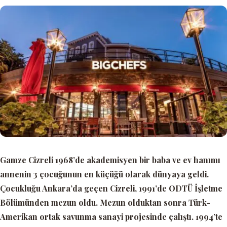
Gamze Cizreli 1968’de akademisyen bir baba ve ev hanımı
annenin 3 çocuğunun en küçüğü olarak dünyaya geldi.
Çocukluğu Ankara’da geçen Cizreli, 1991’de ODTÜ İşletme
Bölümünden mezun oldu. Mezun olduktan sonra Türk-
Amerikan ortak savunma sanayi projesinde çalıştı. 1994’te