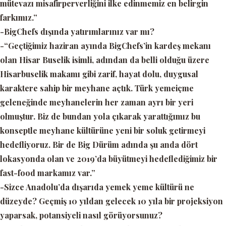
mütevazı misafirperverliğini ilke edinmemiz en belirgin
farkımız.”
-BigChefs dışında yatırımlarınız var mı?
-“Geçtiğimiz haziran ayında BigChefs’in kardeş mekanı
olan Hisar Buselik isimli, adından da belli olduğu üzere
Hisarbuselik makamı gibi zarif, hayat dolu, duygusal
karaktere sahip bir meyhane açtık. Türk yemeiçme
geleneğinde meyhanelerin her zaman ayrı bir yeri
olmuştur. Biz de bundan yola çıkarak yarattığımız bu
konseptle meyhane kültürüne yeni bir soluk getirmeyi
hedefliyoruz. Bir de Big Dürüm adında şu anda dört
lokasyonda olan ve 2019’da büyütmeyi hedeflediğimiz bir
fast-food markamız var.”
-Sizce Anadolu’da dışarıda yemek yeme kültürü ne
düzeyde? Geçmiş 10 yıldan gelecek 10 yıla bir projeksiyon
yaparsak, potansiyeli nasıl görüyorsunuz?