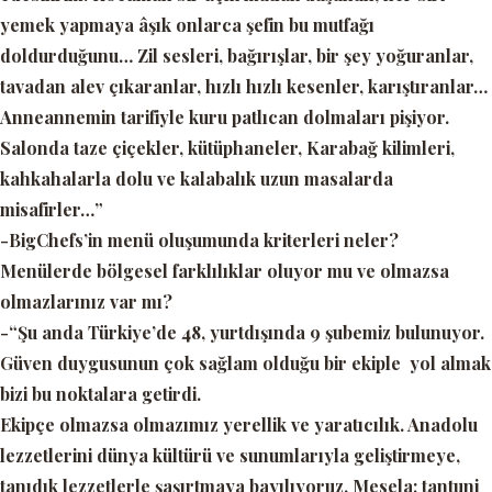
yemek yapmaya âşık onlarca şefin bu mutfağı
doldurduğunu… Zil sesleri, bağırışlar, bir şey yoğuranlar,
tavadan alev çıkaranlar, hızlı hızlı kesenler, karıştıranlar…
Anneannemin tarifiyle kuru patlıcan dolmaları pişiyor.
Salonda taze çiçekler, kütüphaneler, Karabağ kilimleri,
kahkahalarla dolu ve kalabalık uzun masalarda
misafirler…”
-BigChefs’in menü oluşumunda kriterleri neler?
Menülerde bölgesel farklılıklar oluyor mu ve olmazsa
olmazlarınız var mı?
-“Şu anda Türkiye’de 48, yurtdışında 9 şubemiz bulunuyor.
Güven duygusunun çok sağlam olduğu bir ekiple yol almak
bizi bu noktalara getirdi.
Ekipçe olmazsa olmazımız yerellik ve yaratıcılık. Anadolu
lezzetlerini dünya kültürü ve sunumlarıyla geliştirmeye,
tanıdık lezzetlerle şaşırtmaya bayılıyoruz. Mesela; tantuni