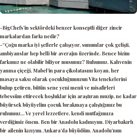
-BigChefs’in sektördeki benzer konseptli diğer zincir
markalardan farkı nedir?
-“Çoğu marka iyi şeflerle çalışıyor, sunumlar çok gelişti,
ambiyanslar hep belli bir averajın üzerinde. Bence bizim
farkımız ne olabilir biliyor musunuz? Ruhumuz. Kahvenin
yanına çiçeği, Mabel’in para çikolatasını koyan, her
masaya saksı olarak çocukluğumuzun Vita tenekelerini
bulup getiren, bütün sene yeni menü ve misafirleri
tebessüm ettirecek hoşluklar için araştıran muzip, ne kadar
büyürsek büyüyelim çocuk bırakmaya çalıştığımız bu
ruhumuz… Ve yerel lezzetlere, kendi mutfağımıza
verdiğimiz önem. Ben bir Anadolu kadınıyım. Diyarbakırlı
bir ailenin kızıyım. Ankara’da büyüdüm. Anadolu’nun