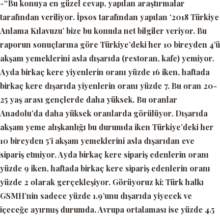
-“Bu konuya en güzel cevap, yapılan araştırmalar
tarafından veriliyor. İpsos tarafından yapılan ‘2018 Türkiye
Anlama Kılavuzu’ bize bu konuda net bilgiler veriyor. Bu
raporun sonuçlarına göre Türkiye’deki her 10 bireyden 4’ü
akşam yemeklerini asla dışarıda (restoran, kafe) yemiyor.
Ayda birkaç kere yiyenlerin oranı yüzde 16 iken, haftada
birkaç kere dışarıda yiyenlerin oranı yüzde 7. Bu oran 20-
25 yaş arası gençlerde daha yüksek. Bu oranlar
Anadolu’da daha yüksek oranlarda görülüyor. Dışarıda
akşam yeme alışkanlığı bu durumda iken Türkiye’deki her
10 bireyden 5’i akşam yemeklerini asla dışarıdan eve
sipariş etmiyor. Ayda birkaç kere sipariş edenlerin oranı
yüzde 9 iken, haftada birkaç kere sipariş edenlerin oranı
yüzde 2 olarak gerçekleşiyor. Görüyoruz ki; Türk halkı
GSMH’nin sadece yüzde 1.9’unu dışarıda yiyecek ve
içeceğe ayırmış durumda. Avrupa ortalaması ise yüzde 4.5