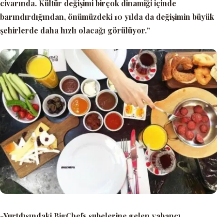
civarında. Kültür değişimi birçok dinamiği içinde
barındırdığından, önümüzdeki 10 yılda da değişimin büyük
şehirlerde daha hızlı olacağı görülüyor.”
-Yurtdışındaki BigChefs şubelerine gelen yabancı