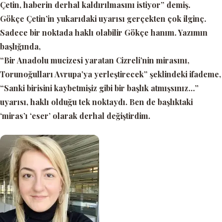
Çetin, haberin derhal kaldırılmasını istiyor”
demiş.
Gökçe Çetin’in yukarıdaki uyarısı gerçekten çok ilginç.
Sadece bir noktada haklı olabilir Gökçe hanım. Yazımın
başlığında,
“Bir Anadolu mucizesi yaratan Cizreli’nin mirasını,
Torunoğulları Avrupa’ya yerleştirecek”
şeklindeki ifademe,
“Sanki birisini kaybetmişiz gibi bir başlık atmışsınız…”
uyarısı, haklı olduğu tek noktaydı. Ben de başlıktaki
‘miras’
ı
‘eser’
olarak derhal değiştirdim.