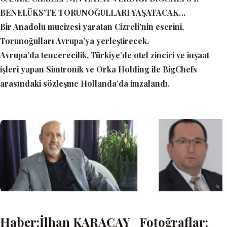
BENELÜKS’TE TORUNOĞULLARI YAŞATACAK…
Bir Anadolu mucizesi yaratan Cizreli’nin eserini,
Torunoğulları Avrupa’ya yerleştirecek.
Avrupa’da tencerecilik, Türkiye’de otel zinciri ve inşaat
işleri yapan Simtronik ve Orka Holding ile BigChefs
arasındaki sözleşme Hollanda’da imzalandı.
Haber:İlhan KARAÇAY Fotoğraflar: