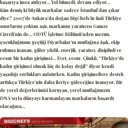
başarıya imza atılıyor… Yol bitmedi, devam ediyor…
Kim demiş ki büyük markalar sadece İstanbul’dan çıkar
diye? 2007’de Ankara’da doğan BigChefs’in ünü Türkiye
sınırlarını çoktan aştı, markanın yaratıcısı Gamze
Cizreli’nin de… ODTÜ İşletme Bölümü’nden mezun,
çocukluğunun geçtiği Diyarbakır’ın mutfağına âşık, ekip
ruhuna inanan, güler yüzlü, enerjik, yaratıcı, disiplinli ve
cesur bir kadın girişimci… Evet, cesur. Çünkü, “Türkiye’de
kadın girişimci olmak hiç de kolay değil” diyor kendi
yaşadığı zorlukları anlatırken. Kadın girişimcilere destek
arttıkça Türkiye’nin daha ileriye gideceğine inanıyor. Bir
de yerel değerlerimizi koruyan, yerel mutfağımızın
DNA’sıyla dünyayı harmanlayan markaların başarılı
olacağına…