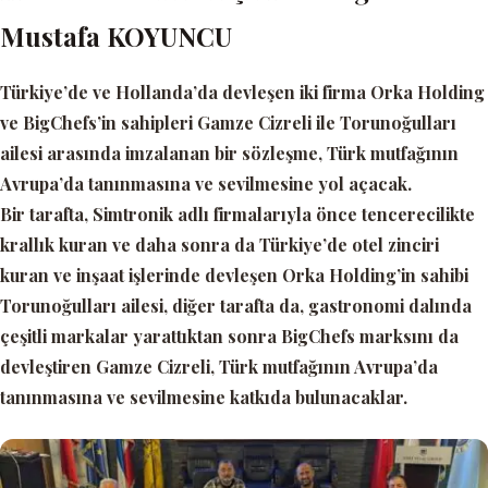
Mustafa KOYUNCU
Türkiye’de ve Hollanda’da devleşen iki firma Orka Holding
ve BigChefs’in sahipleri Gamze Cizreli ile Torunoğulları
ailesi arasında imzalanan bir sözleşme, Türk mutfağının
Avrupa’da tanınmasına ve sevilmesine yol açacak.
Bir tarafta, Simtronik adlı firmalarıyla önce tencerecilikte
krallık kuran ve daha sonra da Türkiye’de otel zinciri
kuran ve inşaat işlerinde devleşen Orka Holding’in sahibi
Torunoğulları ailesi, diğer tarafta da, gastronomi dalında
çeşitli markalar yarattıktan sonra BigChefs marksını da
devleştiren Gamze Cizreli, Türk mutfağının Avrupa’da
tanınmasına ve sevilmesine katkıda bulunacaklar.