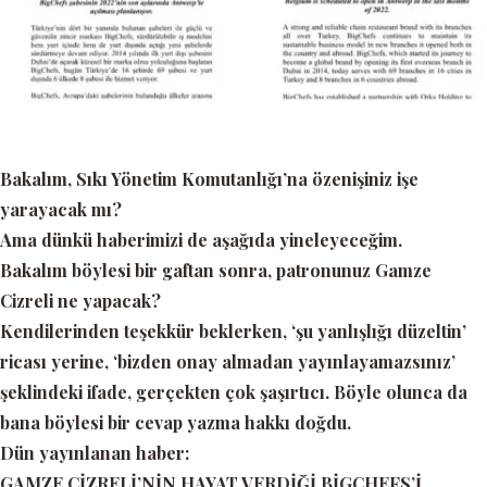
Bakalım, Sıkı Yönetim Komutanlığı’na özenişiniz işe
yarayacak mı?
Ama dünkü haberimizi de aşağıda yineleyeceğim.
Bakalım böylesi bir gaftan sonra, patronunuz Gamze
Cizreli ne yapacak?
Kendilerinden teşekkür beklerken, ‘
şu yanlışlığı düzeltin’
ricası yerine,
‘bizden onay almadan yayınlayamazsınız’
şeklindeki ifade, gerçekten çok şaşırtıcı. Böyle olunca da
bana böylesi bir cevap yazma hakkı doğdu.
Dün yayınlanan haber:
GAMZE CİZRELİ’NİN HAYAT VERDİĞİ BİGCHEFS’İ,