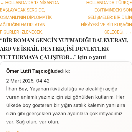
← HOLLANDA’DA 17 NİSAN’DA
HOLLANDA’DA TÜRKÇE
BAŞLAYACAK SERGİDE,
EĞİTİMİNDEKİ SON
OSMANLI’NIN DİPLOMATİK
GELİŞMELER: BİR DİLİN
AĞIRLIĞINI HATIRLATAN
HİKÂYESİ VE BİR KUŞAĞIN
FİGÜRLER İZLENECEK.
GELECEĞİ… →
“BİR ROMAN GENCİN YUTMADIĞI DALEVERAYI,
ABD VE İSRAİL DESTEKÇİSİ DEVLETLER
YUTTURMAYA ÇALIŞIYOR…” için 0 yanıt
Ömer Lütfi Taşcıoğlu
dedi ki:
2 Mart 2026, 04:42
İlhan Bey, Yaşanan ikiyüzlülüğü ve alçaklığı açığa
vuran anlamlı yazınız için sizi gönülden kutlarım. Her
ülkede boy gösteren bir yığın satılık kalemin yanı sıra
sizin gibi geerçekleri yazan aydınlara çok ihtiyacımız
var. Sağ olun, var olun.