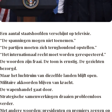
Een aantal staatshoofden verschijnt op televisie.
“De spanningen mogen niet toenemen.”
“De partijen moeten zich terughoudend opstellen.”
“Het internationaal recht moet worden gerespecteerd.”
De woorden zijn fraai. De toon is ernstig. De gezichten
bezorgd.
Maar het luchtruim van diezelfde landen blijft open.
Militaire akkoorden blijven van kracht.
De wapenhandel gaat door.
Strategische samenwerkingen draaien probleemloos
verder.
Met andere woorden: presidenten en premiers zeggen op