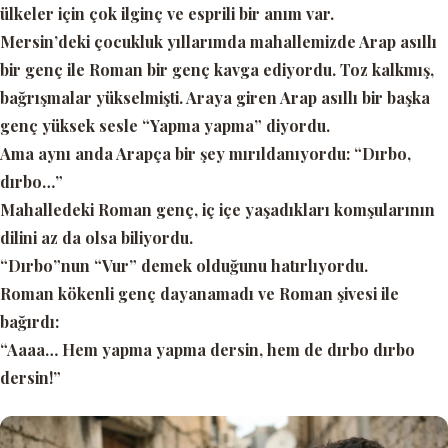
ülkeler için çok ilginç ve esprili bir anım var.
Mersin’deki çocukluk yıllarımda mahallemizde Arap asıllı
bir genç ile Roman bir genç kavga ediyordu. Toz kalkmış,
bağrışmalar yükselmişti. Araya giren Arap asıllı bir başka
genç yüksek sesle
“Yapma yapma”
diyordu.
Ama aynı anda Arapça bir şey mırıldanıyordu:
“Dırbo,
dırbo…”
Mahalledeki Roman genç, iç içe yaşadıkları komşularının
dilini az da olsa biliyordu.
“Dırbo”
nun
“Vur”
demek olduğunu hatırlıyordu.
Roman kökenli genç dayanamadı ve Roman şivesi ile
bağırdı:
“Aaaa… Hem yapma yapma dersin, hem de dırbo dırbo
dersin!”