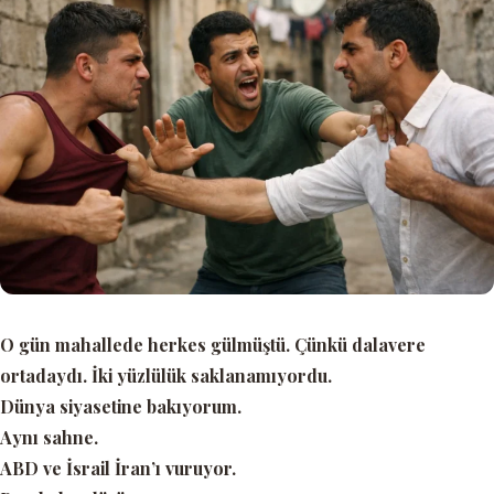
O gün mahallede herkes gülmüştü. Çünkü dalavere
ortadaydı. İki yüzlülük saklanamıyordu.
Dünya siyasetine bakıyorum.
Aynı sahne.
ABD ve İsrail İran’ı vuruyor.