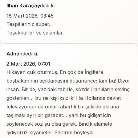
İlhan Karaçay
dedi ki:
18 Mart 2026, 03:45
Tespitleriniz süper.
Teşekkürler ve selamlar.
Adnan
dedi ki:
2 Mart 2026, 07:01
Hikayen cuk oturmuş. En çok da İngiltere
başbakanının açıklamasını düşününce; tam bu! Diyor
insan. Bir de; yazıdaki tabirle, sözde İranlıların sevinç
gösterileri… bu ne kişiliksizlik! Ha Hollanda devlet
televizyonun da onları abartılı bir şekilde ekrana
taşıması ayrı bir garabet… yani bu gidişat için
söylenecek söz şu olsa gerek. Bindik alamete
gidiyoruz kıyamete!. Sanırım böyleydi.