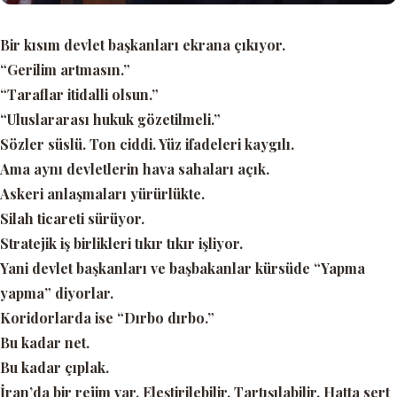
Bir kısım devlet başkanları ekrana çıkıyor.
“Gerilim artmasın.”
“Taraflar itidalli olsun.”
“Uluslararası hukuk gözetilmeli.”
Sözler süslü. Ton ciddi. Yüz ifadeleri kaygılı.
Ama aynı devletlerin hava sahaları açık.
Askeri anlaşmaları yürürlükte.
Silah ticareti sürüyor.
Stratejik iş birlikleri tıkır tıkır işliyor.
Yani devlet başkanları ve başbakanlar kürsüde
“Yapma
yapma”
diyorlar.
Koridorlarda ise
“Dırbo dırbo.”
Bu kadar net.
Bu kadar çıplak.
İran’da bir rejim var. Eleştirilebilir. Tartışılabilir. Hatta sert