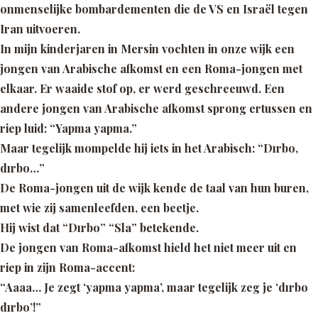
onmenselijke bombardementen die de VS en Israël tegen
Iran uitvoeren.
In mijn kinderjaren in Mersin vochten in onze wijk een
jongen van Arabische afkomst en een Roma-jongen met
elkaar. Er waaide stof op, er werd geschreeuwd. Een
andere jongen van Arabische afkomst sprong ertussen en
riep luid:
“Yapma yapma.”
Maar tegelijk mompelde hij iets in het Arabisch:
“Dırbo,
dırbo…”
De Roma-jongen uit de wijk kende de taal van hun buren,
met wie zij samenleefden, een beetje.
Hij wist dat
“Dırbo” “Sla”
betekende.
De jongen van Roma-afkomst hield het niet meer uit en
riep in zijn Roma-accent:
“Aaaa… Je zegt ‘yapma yapma’, maar tegelijk zeg je ‘dırbo
dırbo’!”