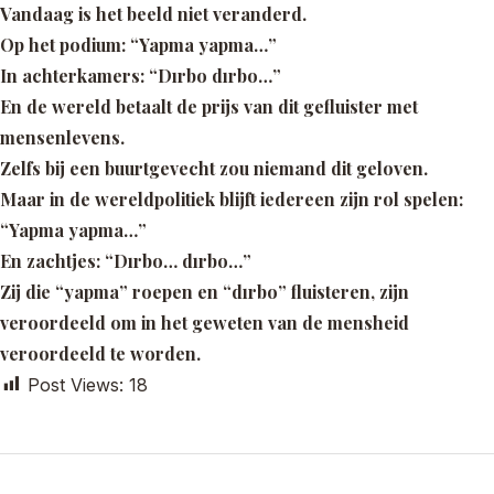
Vandaag is het beeld niet veranderd.
Op het podium:
“Yapma yapma…”
In achterkamers:
“Dırbo dırbo…”
En de wereld betaalt de prijs van dit gefluister met
mensenlevens.
Zelfs bij een buurtgevecht zou niemand dit geloven.
Maar in de wereldpolitiek blijft iedereen zijn rol spelen:
“Yapma yapma…”
En zachtjes:
“Dırbo… dırbo…”
Zij die
“yapma”
roepen en
“dırbo”
fluisteren, zijn
veroordeeld om in het geweten van de mensheid
veroordeeld te worden.
Post Views:
18