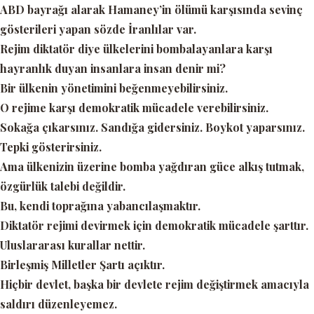
ABD bayrağı alarak Hamaney’in ölümü karşısında sevinç
gösterileri yapan sözde İranlılar var.
Rejim diktatör diye ülkelerini bombalayanlara karşı
hayranlık duyan insanlara insan denir mi?
Bir ülkenin yönetimini beğenmeyebilirsiniz.
O rejime karşı demokratik mücadele verebilirsiniz.
Sokağa çıkarsınız. Sandığa gidersiniz. Boykot yaparsınız.
Tepki gösterirsiniz.
Ama ülkenizin üzerine bomba yağdıran güce alkış tutmak,
özgürlük talebi değildir.
Bu, kendi toprağına yabancılaşmaktır.
Diktatör rejimi devirmek için demokratik mücadele şarttır.
Uluslararası kurallar nettir.
Birleşmiş Milletler Şartı açıktır.
Hiçbir devlet, başka bir devlete rejim değiştirmek amacıyla
saldırı düzenleyemez.