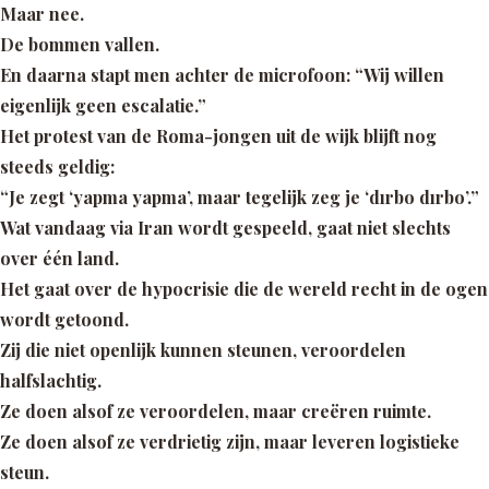
Maar nee.
De bommen vallen.
En daarna stapt men achter de microfoon:
“Wij willen
eigenlijk geen escalatie.”
Het protest van de Roma-jongen uit de wijk blijft nog
steeds geldig:
“Je zegt ‘yapma yapma’, maar tegelijk zeg je
‘dırbo dırbo’.”
Wat vandaag via Iran wordt gespeeld, gaat niet slechts
over één land.
Het gaat over de hypocrisie die de wereld recht in de ogen
wordt getoond.
Zij die niet openlijk kunnen steunen, veroordelen
halfslachtig.
Ze doen alsof ze veroordelen, maar creëren ruimte.
Ze doen alsof ze verdrietig zijn, maar leveren logistieke
steun.