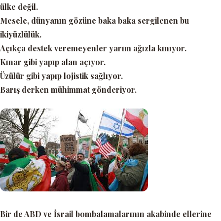
ülke değil.
Mesele, dünyanın gözüne baka baka sergilenen bu
ikiyüzlülük.
Açıkça destek veremeyenler yarım ağızla kınıyor.
Kınar gibi yapıp alan açıyor.
Üzülür gibi yapıp lojistik sağlıyor.
Barış derken mühimmat gönderiyor.
Bir de ABD ve İsrail bombalamalarının akabinde ellerine