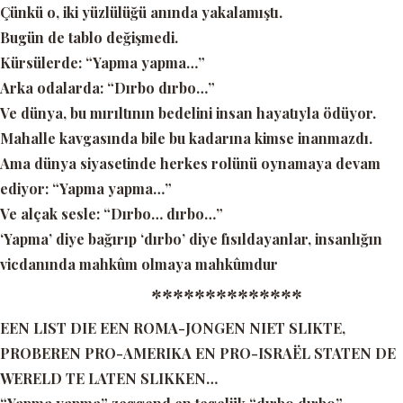
Çünkü o, iki yüzlülüğü anında yakalamıştı.
Bugün de tablo değişmedi.
Kürsülerde:
“Yapma yapma…”
Arka odalarda:
“Dırbo dırbo…”
Ve dünya, bu mırıltının bedelini insan hayatıyla ödüyor.
Mahalle kavgasında bile bu kadarına kimse inanmazdı.
Ama dünya siyasetinde herkes rolünü oynamaya devam
ediyor:
“Yapma yapma…”
Ve alçak sesle:
“Dırbo… dırbo…”
‘Yapma’
diye bağırıp
‘dırbo’
diye fısıldayanlar, insanlığın
vicdanında mahkûm olmaya mahkûmdur
**************
EEN LIST DIE EEN ROMA-JONGEN NIET SLIKTE,
PROBEREN PRO-AMERIKA EN PRO-ISRAËL STATEN DE
WERELD TE LATEN SLIKKEN…