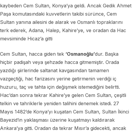
kaybeden Cem Sultan, Konya’ya geldi. Ancak Gedik Ahmet
Paşa komutasındaki kuvvetlerin takibi sürünce, Cem
Sultan yanına ailesini de alarak ve Osmanlı topraklarını
terk ederek, Adana, Halep, Kahire’ye, ve oradan da Hac
mevsiminde Hicaz’a gitti
Cem Sultan, hacca giden tek
‘Osmanoğlu’
dur. Başka
hiçbir padişah veya şehzade hacca gitmemiştir. Orada
yazdığı şiirlerinde saltanat kavgasından tamamen
vazgeçtiği, hac farizasını yerine getirmenin verdiği iç
huzuru, taç ve tahta için değişmek istemediğini belirtti.
Hac’dan sonra tekrar Kahire’ye gelen Cem Sultan, çeşitli
telkin ve tahriklerle yeniden talihini denemek istedi. 27
Mayıs 1482’de Konya’yı kuşatan Cem Sultan, Sultan İkinci
Bayezid’in yaklaşması üzerine kuşatmayı kaldırarak
Ankara’ya gitti. Oradan da tekrar Mısır’a gidecekti, ancak