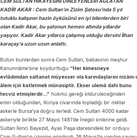
CEM SULTAN HİKAYESİNİ DİNLEYENLERİ AĞLATAN
KADİR AKAR : Cem Sultan’ın Zizim Şatosu’nda 5 yıl
tutuklu kalışının hazin öyküsünü en iyi bilenlerden biri
olan Kadir Akar, bu şatonun hemen altında yıllardır
yaşıyor. Kadir Akar yıllarca çalışmış olduğu dersini İlhan
karaçay’a uzun uzun anlattı.
Bütün bunlardan sonra Cem Sultan, babasının meşhur
Kanunnâme’sine koydurttuğu
“Her kimesneye
evlâdımdan saltanat müyesser ola karındaşlarını nizâm-ı
âlem için katletmek münasiptir. Ekser ulemâ dahi bunu
tecviz etmişlerdir…”
hükmü gereği öldürüleceğinden
emin olduğundan, Konya civarında topladığı bir miktar
askerle Bursa’ya doğru ilerledi. Cem Sultan 4000 kadar
askeriyle birlikte 27 Mayıs 1481’de İnegöl önlerine geldi.
Sultan İkinci Bayezid, Ayas Paşa idaresindeki bir orduyu
Cem Sultan’ın üzerine gönderdi. 28 Mayıs’ta yapılan savaşı