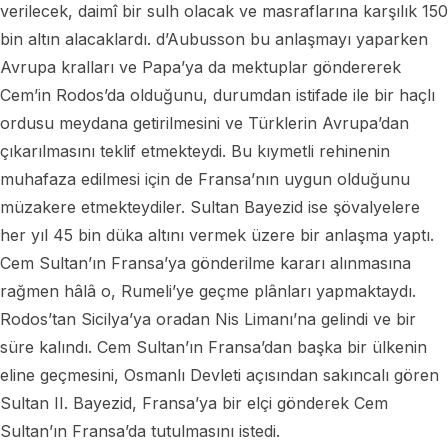
verilecek, daimî bir sulh olacak ve masraflarına karşılık 150
bin altın alacaklardı. d’Aubusson bu anlaşmayı yaparken
Avrupa kralları ve Papa’ya da mektuplar göndererek
Cem’in Rodos’da olduğunu, durumdan istifade ile bir haçlı
ordusu meydana getirilmesini ve Türklerin Avrupa’dan
çıkarılmasını teklif etmekteydi. Bu kıymetli rehinenin
muhafaza edilmesi için de Fransa’nın uygun olduğunu
müzakere etmekteydiler. Sultan Bayezid ise şövalyelere
her yıl 45 bin düka altını vermek üzere bir anlaşma yaptı.
Cem Sultan’ın Fransa’ya gönderilme kararı alınmasına
rağmen hâlâ o, Rumeli’ye geçme plânları yapmaktaydı.
Rodos’tan Sicilya’ya oradan Nis Limanı’na gelindi ve bir
süre kalındı. Cem Sultan’ın Fransa’dan başka bir ülkenin
eline geçmesini, Osmanlı Devleti açısından sakıncalı gören
Sultan II. Bayezid, Fransa’ya bir elçi gönderek Cem
Sultan’ın Fransa’da tutulmasını istedi.