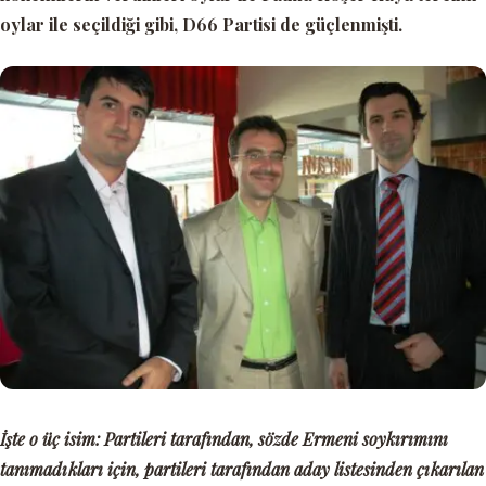
oylar ile seçildiği gibi, D66 Partisi de güçlenmişti.
İşte o üç isim: Partileri tarafından, sözde Ermeni soykırımını
tanımadıkları için, partileri tarafından aday listesinden çıkarılan