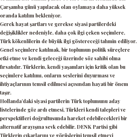
Çarşamba günü yapılacak olan oylamaya daha yüksek
oranda katılım bekleniyor.
Gerek hayat şartları ve gerekse siyasi partilerdeki
değişiklikler nedeniyle, daha çok ilgi çeken seçimlere,
Türk kökenlilerin de büyük ilgi göstereceği tahmin ediliyor.
Genel seçimlere katılmak, bir toplumun politik süreçlere
etki etme ve kendi geleceği üzerinde söz sahibi olma
fırsatıdır. Türklerin, kendi yaşamları için kritik olan bu
seçimlere katılımı, onların seslerini duyurması ve
ihtiyaçlarının temsil edilmesi açısından hayati bir önem
taşır.
Hollanda’daki siyasi partilerin Türk toplumunu aday
listelerinde göz ardı etmesi, Türkleri kendi talepleri ve
perspektifleri doğrultusunda hareket edebilecekleri bir
alternatif arayışına sevk edebilir. DENK Partisi gibi
Türklerin çıkarlarını ve görüşlerini temsil etmeyi