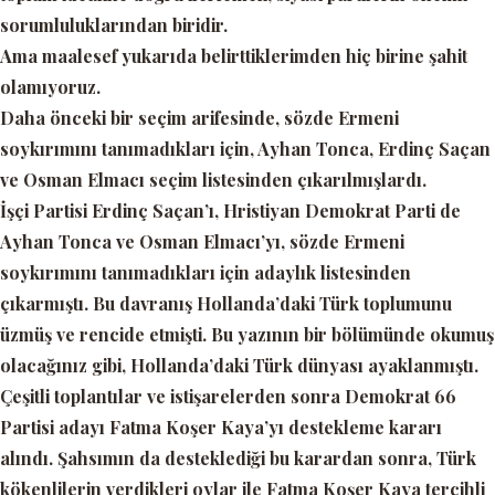
sorumluluklarından biridir.
Ama maalesef yukarıda belirttiklerimden hiç birine şahit
olamıyoruz.
Daha önceki bir seçim arifesinde, sözde Ermeni
soykırımını tanımadıkları için, Ayhan Tonca, Erdinç Saçan
ve Osman Elmacı seçim listesinden çıkarılmışlardı.
İşçi Partisi Erdinç Saçan’ı, Hristiyan Demokrat Parti de
Ayhan Tonca ve Osman Elmacı’yı, sözde Ermeni
soykırımını tanımadıkları için adaylık listesinden
çıkarmıştı. Bu davranış Hollanda’daki Türk toplumunu
üzmüş ve rencide etmişti. Bu yazının bir bölümünde okumuş
olacağınız gibi, Hollanda’daki Türk dünyası ayaklanmıştı.
Çeşitli toplantılar ve istişarelerden sonra Demokrat 66
Partisi adayı Fatma Koşer Kaya’yı destekleme kararı
alındı. Şahsımın da desteklediği bu karardan sonra, Türk
kökenlilerin verdikleri oylar ile Fatma Koşer Kaya tercihli