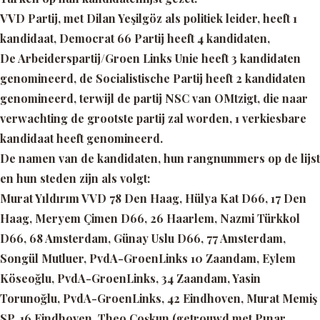
VVD Partij, met Dilan Yeşilgöz als politiek leider, heeft 1
kandidaat, Democrat 66 Partij heeft 4 kandidaten,
De Arbeiderspartij/Groen Links Unie heeft 3 kandidaten
genomineerd, de Socialistische Partij heeft 2 kandidaten
genomineerd, terwijl de partij NSC van OMtzigt, die naar
verwachting de grootste partij zal worden, 1 verkiesbare
kandidaat heeft genomineerd.
De namen van de kandidaten, hun rangnummers op de lijst
en hun steden zijn als volgt:
Murat Yıldırım VVD 78 Den Haag, Hülya Kat D66, 17 Den
Haag, Meryem Çimen D66, 26 Haarlem, Nazmi Türkkol
D66, 68 Amsterdam, Günay Uslu D66, 77 Amsterdam,
Songül Mutluer, PvdA-GroenLinks 10 Zaandam, Eylem
Köseoğlu, PvdA-GroenLinks, 34 Zaandam, Yasin
Torunoğlu, PvdA-GroenLinks, 42 Eindhoven, Murat Memiş
SP, 16 Eindhoven, Theo Coşkun (getrouwd met Pınar