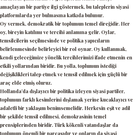
amaçlayan bir partiye ilgi göstermek, bu taleplerin siyasi
platformlarda yer bulmasına katkıda bulunur.
Oy vermek, demokratik bir toplumun temel direğidir. Her
oy, bireyin katılımı ve tercihi anlamına gelir. Oylar,
temsilcilerin seçilmesinde ve politika yapıcıların
belirlenmesinde belirleyici bir rol oynar. Oy kullanmak,
kendi geleceğimize yönelik tercihlerimizi ifade etmenin en
etkili yollarından biridir. Bu yolla, toplumun istediği
değişiklikleri talep etmek ve temsil edilmek için güçlü bir
araç elde etmiş oluruz.
Hollanda’da dışlayıcı bir politika izleyen siyasi partiler,
toplumun farklı kesimlerini dışlamak yerine kucaklayıcı ve
adaletli bir yaklaşım benimsemelidir. Herkesin eşit ve adil
bir şekilde temsil edilmesi, demokrasinin temel
prensiplerinden biridir. Türk kökenli vatandaşlar da
toplumun önemli bir parçasıdır ve onların da siyasi