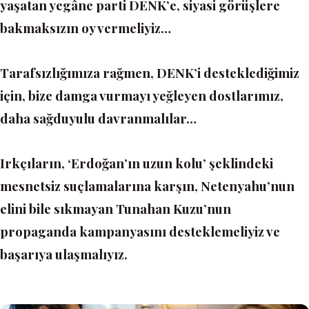
yaşatan yegâne parti DENK’e, siyasi görüşlere
bakmaksızın oy vermeliyiz…
Tarafsızlığımıza rağmen, DENK’i desteklediğimiz
için, bize damga vurmayı yeğleyen dostlarımız,
daha sağduyulu davranmalılar…
Irkçıların, ‘Erdoğan’ın uzun kolu’ şeklindeki
mesnetsiz suçlamalarına karşın, Netenyahu’nun
elini bile sıkmayan Tunahan Kuzu’nun
propaganda kampanyasını desteklemeliyiz ve
başarıya ulaşmalıyız.