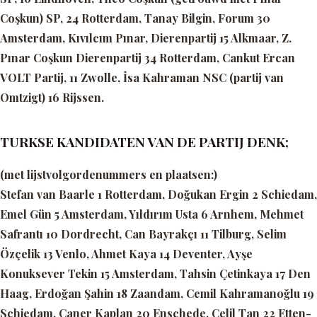
Coşkun) SP, 24 Rotterdam, Tanay Bilgin, Forum 30
Amsterdam, Kıvılcım Pınar, Dierenpartij 15 Alkmaar, Z.
Pınar Coşkun Dierenpartij 34 Rotterdam, Cankut Ercan
VOLT Partij, 11 Zwolle, İsa Kahraman NSC (partij van
Omtzigt) 16 Rijssen.
TURKSE KANDIDATEN VAN DE PARTIJ DENK;
(met lijstvolgordenummers en plaatsen:)
Stefan van Baarle 1 Rotterdam, Doğukan Ergin 2 Schiedam,
Emel Gün 5 Amsterdam, Yıldırım Usta 6 Arnhem, Mehmet
Safrantı 10 Dordrecht, Can Bayrakçı 11 Tilburg, Selim
Özçelik 13 Venlo, Ahmet Kaya 14 Deventer, Ayşe
Konuksever Tekin 15 Amsterdam, Tahsin Çetinkaya 17 Den
Haag, Erdoğan Şahin 18 Zaandam, Cemil Kahramanoğlu 19
Schiedam, Caner Kaplan 20 Enschede, Celil Tan 22 Etten-