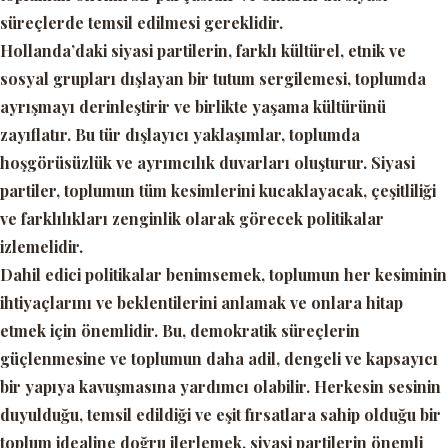
süreçlerde temsil edilmesi gereklidir.
Hollanda’daki siyasi partilerin, farklı kültürel, etnik ve
sosyal grupları dışlayan bir tutum sergilemesi, toplumda
ayrışmayı derinleştirir ve birlikte yaşama kültürünü
zayıflatır. Bu tür dışlayıcı yaklaşımlar, toplumda
hoşgörüsüzlük ve ayrımcılık duvarları oluşturur. Siyasi
partiler, toplumun tüm kesimlerini kucaklayacak, çeşitliliği
ve farklılıkları zenginlik olarak görecek politikalar
izlemelidir.
Dahil edici politikalar benimsemek, toplumun her kesiminin
ihtiyaçlarını ve beklentilerini anlamak ve onlara hitap
etmek için önemlidir. Bu, demokratik süreçlerin
güçlenmesine ve toplumun daha adil, dengeli ve kapsayıcı
bir yapıya kavuşmasına yardımcı olabilir. Herkesin sesinin
duyulduğu, temsil edildiği ve eşit fırsatlara sahip olduğu bir
toplum idealine doğru ilerlemek, siyasi partilerin önemli