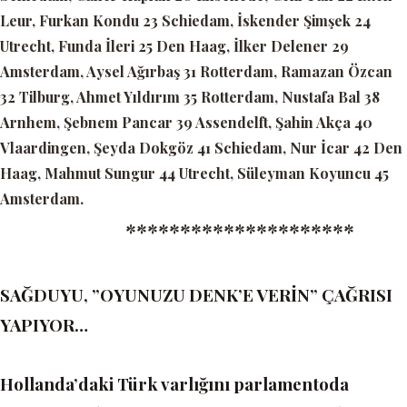
Leur, Furkan Kondu 23 Schiedam, İskender Şimşek 24
Utrecht, Funda İleri 25 Den Haag, İlker Delener 29
Amsterdam, Aysel Ağırbaş 31 Rotterdam, Ramazan Özcan
32 Tilburg, Ahmet Yıldırım 35 Rotterdam, Nustafa Bal 38
Arnhem, Şebnem Pancar 39 Assendelft, Şahin Akça 40
Vlaardingen, Şeyda Dokgöz 41 Schiedam, Nur İcar 42 Den
Haag, Mahmut Sungur 44 Utrecht, Süleyman Koyuncu 45
Amsterdam.
*********************
SAĞDUYU, ”OYUNUZU DENK’E VERİN” ÇAĞRISI
YAPIYOR…
Hollanda’daki Türk varlığını parlamentoda