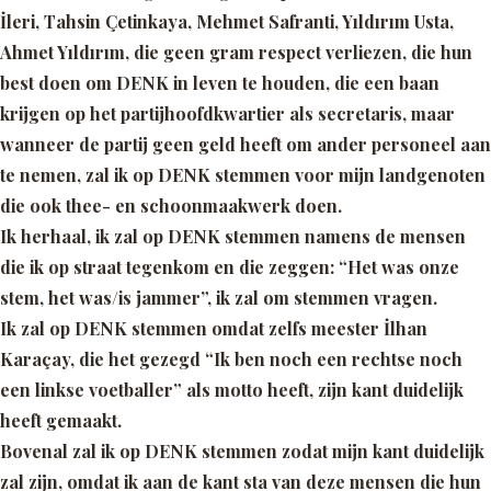
İleri, Tahsin Çetinkaya, Mehmet Safranti, Yıldırım Usta,
Ahmet Yıldırım, die geen gram respect verliezen, die hun
best doen om DENK in leven te houden, die een baan
krijgen op het partijhoofdkwartier als secretaris, maar
wanneer de partij geen geld heeft om ander personeel aan
te nemen, zal ik op DENK stemmen voor mijn landgenoten
die ook thee- en schoonmaakwerk doen.
Ik herhaal, ik zal op DENK stemmen namens de mensen
die ik op straat tegenkom en die zeggen:
“Het was onze
stem, het was/is jammer”,
ik zal om stemmen vragen.
Ik zal op DENK stemmen omdat zelfs meester İlhan
Karaçay, die het gezegd
“Ik ben noch een rechtse noch
een linkse voetballer”
als motto heeft, zijn kant duidelijk
heeft gemaakt.
Bovenal zal ik op DENK stemmen zodat mijn kant duidelijk
zal zijn, omdat ik aan de kant sta van deze mensen die hun