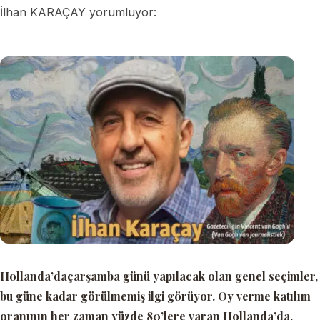
İlhan KARAÇAY yorumluyor:
Hollanda’daçarşamba günü yapılacak olan genel seçimler,
bu güne kadar görülmemiş ilgi görüyor. Oy verme katılım
oranının her zaman yüzde 80’lere varan Hollanda’da,