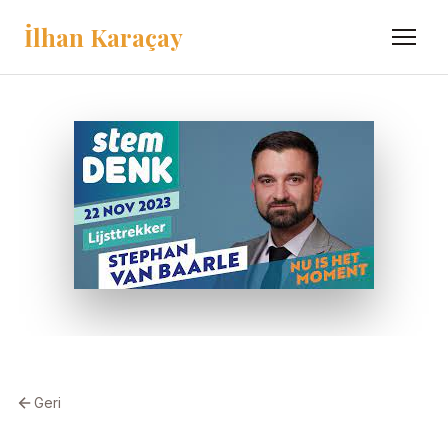
İlhan Karaçay
Menü
Geri