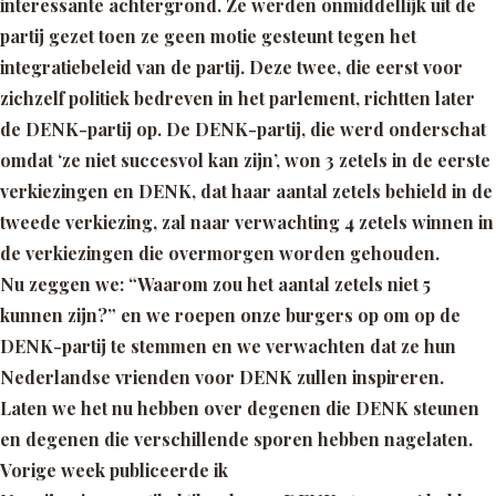
interessante achtergrond. Ze werden onmiddellijk uit de
partij gezet toen ze geen motie gesteunt tegen het
integratiebeleid van de partij. Deze twee, die eerst voor
zichzelf politiek bedreven in het parlement, richtten later
de DENK-partij op. De DENK-partij, die werd onderschat
omdat
‘ze niet succesvol kan zijn’
, won 3 zetels in de eerste
verkiezingen en DENK, dat haar aantal zetels behield in de
tweede verkiezing, zal naar verwachting 4 zetels winnen in
de verkiezingen die overmorgen worden gehouden.
Nu zeggen we:
“Waarom zou het aantal zetels niet 5
kunnen zijn?”
en we roepen onze burgers op om op de
DENK-partij te stemmen en we verwachten dat ze hun
Nederlandse vrienden voor DENK zullen inspireren.
Laten we het nu hebben over degenen die DENK steunen
en degenen die verschillende sporen hebben nagelaten.
Vorige week publiceerde ik