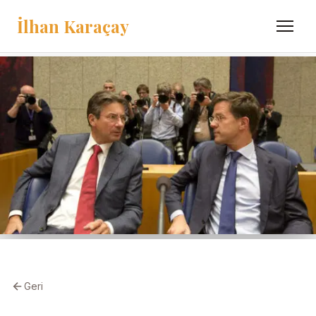
İlhan Karaçay
Menü
Geri