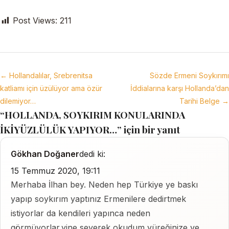
Post Views:
211
← Hollandalılar, Srebrenitsa
Sözde Ermeni Soykırımı
katliamı için üzülüyor ama özür
İddialarına karşı Hollanda’dan
dilemiyor…
Tarihi Belge →
“HOLLANDA, SOYKIRIM KONULARINDA
İKİYÜZLÜLÜK YAPIYOR…” için bir yanıt
Gökhan Doğaner
dedi ki:
15 Temmuz 2020, 19:11
Merhaba İlhan bey. Neden hep Türkiye ye baskı
yapıp soykırım yaptınız Ermenilere dedirtmek
istiyorlar da kendileri yapınca neden
görmüyorlar.yine severek okudum yüreğinize ve