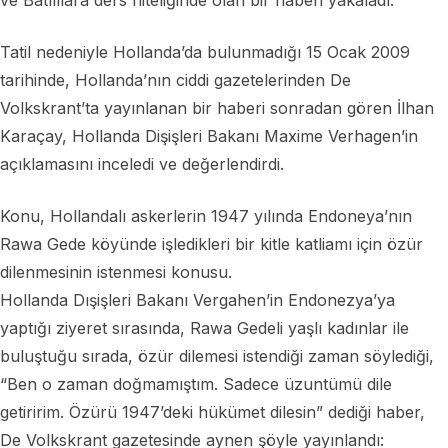
ve Batılılara ders niteliğinde olan bir haberi yakaladı.
Tatil nedeniyle Hollanda’da bulunmadığı 15 Ocak 2009
tarihinde, Hollanda’nın ciddi gazetelerinden De
Volkskrant’ta yayınlanan bir haberi sonradan gören İlhan
Karaçay, Hollanda Dişişleri Bakanı Maxime Verhagen’in
açıklamasını inceledi ve değerlendirdi.
Konu, Hollandalı askerlerin 1947 yılında Endoneya’nın
Rawa Gede köyünde işledikleri bir kitle katliamı için özür
dilenmesinin istenmesi konusu.
Hollanda Dışişleri Bakanı Vergahen’in Endonezya’ya
yaptığı ziyeret sırasında, Rawa Gedeli yaşlı kadınlar ile
buluştuğu sırada, özür dilemesi istendiği zaman söylediği,
“Ben o zaman doğmamıştım. Sadece üzuntümü dile
getiririm. Özürü 1947’deki hükümet dilesin” dediği haber,
De Volkskrant gazetesinde aynen şöyle yayınlandı: