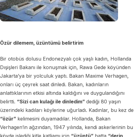
Özür dilemem, üzüntümü belirtirim
Bir otobüs dolusu Endonezyalı çok yaşlı kadın, Hollanda
Dışişleri Bakanı ile konuşmak için, Rawa Gede köyünden
Jakarta’ya bir yolculuk yaptı. Bakan Maxime Verhagen,
onları üç çeyrek saat dinledi. Bakan, kadınların
anlattıklarının etkisi altında kaldığını ve duygulandığını
belirtti.
“Sizi can kulağı ile dinledim”
dediği 80 yaşın
üzerindeki kadıları köylerine uğurladı. Kadınlar, bu kez de
“özür”
kelimesini duyamadılar. Hollanda, Bakan
Verhagen’in ağzından, 1947 yılında, kendi askerlerinin bu
köyde işlediği kitle katliamı için,
“üzüntü”
hatta
“derin