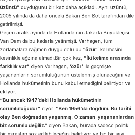
üzüntü”
duyduğunu bir kez daha açıkladı. Aynı üzüntü,
2005 yılında da daha önceki Bakan Ben Bot tarafından dile
getirilmişti.
Geçen aralık ayında da Hollanda’nın Jakarta Büyükleçisi
Van Dam da bu kadarla yetinmişti. Verhagen, tüm
zorlamalara rağmen duygu dolu bu
“özür”
kelimesini
kesinlikle ağzına almadı.Bir çok kez,
”İki kelime arasında
farklılık var”
diyen Verhagen,
‘özür’
ile geçmişte
yaşananların sorumluluğunün üstelenmiş olunacağını ve
Hollanda hükümetinin bunu kabul etmediğini belirtiyor ve
ekliyor.
“Bu ancak 1947’deki Hollanda hükümetinin
sorumluluğudur”
diyor.
“Ben 1956’da doğdum. Bu tarihi
olay Ben doğmadan yaşanmış. O zaman
yaşananlardan
biz sorumlu değiliz.”
diyen Bakan, burada sadece politik
bir mirastan söz edilebileceğini belirtiyor ve hiç bir şeyi