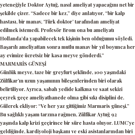
yeteneğiyle Doktor Aytuğ, nasıl ameliyat yapacağını net bir
şekilde çizer.
“Sadece bir kez,”
diye anlatıyor,
“bir kalp
hastası, bir manav, ‘Türk doktor’ tarafından ameliyat
edilmek istemedi. Profesör Brom ona bu ameliyatı
Hollanda’da yapabilecek tek kişinin ben olduğumu söyledi.
Başarılı ameliyattan sonra mutlu manav bir yıl boyunca her
ay evimize ücretsiz bir kasa meyve gönderdi.”
MARMARİS GÜNEŞİ
Günlük meyve, taze bir greyfurt şeklinde, 100 yaşındaki
Zülfikar’ın uzun yaşamının bileşenlerinden biri olarak
belirtiliyor. Ayrıca, sabah yedide kalkma ve saat sekizi
çeyrek geçe ameliyathanede olma gibi sıkı disiplini de.
Gülerek ekliyor:
“Ve her yaz gittiğimiz Marmaris güneşi.”
Bu sağlıklı yaşam tarzına rağmen, Zülfikar Aytuğ 92
yaşında kalp krizi geçirince bir süre hasta oluyor. LUMC’ye
geldiğinde, kardiyoloji başkanı ve eski asistanlarından biri