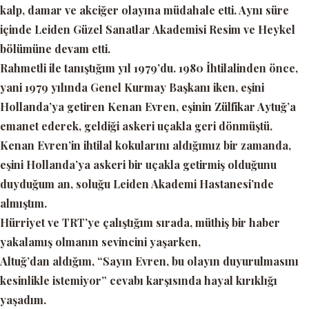
kalp, damar ve akciğer olayına müdahale etti. Aynı süre
içinde Leiden Güzel Sanatlar Akademisi Resim ve Heykel
bölümüne devam etti.
Rahmetli ile tanıştığım yıl 1979’du. 1980 İhtilalinden önce,
yani 1979 yılında Genel Kurmay Başkanı iken, eşini
Hollanda’ya getiren Kenan Evren, eşinin Zülfikar Aytuğ’a
emanet ederek, geldiği askeri uçakla geri dönmüştü.
Kenan Evren’in ihtilal kokularını aldığımız bir zamanda,
eşini Hollanda’ya askeri bir uçakla getirmiş olduğunu
duyduğum an, soluğu Leiden Akademi Hastanesi’nde
almıştım.
Hürriyet ve TRT’ye çalıştığım sırada, müthiş bir haber
yakalamış olmanın sevincini yaşarken,
Altuğ’dan aldığım,
“Sayın Evren, bu olayın duyurulmasını
kesinlikle istemiyor”
cevabı karşısında hayal kırıklığı
yaşadım.