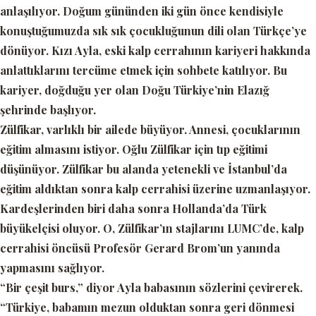
anlaşılıyor. Doğum gününden iki gün önce kendisiyle
konuştuğumuzda sık sık çocukluğunun dili olan Türkçe’ye
dönüyor. Kızı Ayla, eski kalp cerrahının kariyeri hakkında
anlattıklarını tercüme etmek için sohbete katılıyor. Bu
kariyer, doğduğu yer olan Doğu Türkiye’nin Elazığ
şehrinde başlıyor.
Zülfikar, varlıklı bir ailede büyüyor. Annesi, çocuklarının
eğitim almasını istiyor. Oğlu Zülfikar için tıp eğitimi
düşünüyor. Zülfikar bu alanda yetenekli ve İstanbul’da
eğitim aldıktan sonra kalp cerrahisi üzerine uzmanlaşıyor.
Kardeşlerinden biri daha sonra Hollanda’da Türk
büyükelçisi oluyor. O, Zülfikar’ın stajlarını LUMC’de, kalp
cerrahisi öncüsü Profesör Gerard Brom’un yanında
yapmasını sağlıyor.
“Bir çeşit burs,”
diyor Ayla babasının sözlerini çevirerek.
“Türkiye, babamın mezun olduktan sonra geri dönmesi