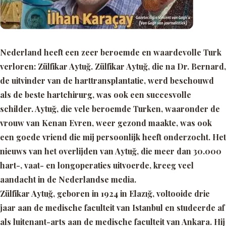
Nederland heeft een zeer beroemde en waardevolle Turk
verloren: Zülfikar Aytuğ. Zülfikar Aytuğ, die na Dr. Bernard,
de uitvinder van de harttransplantatie, werd beschouwd
als de beste hartchirurg, was ook een succesvolle
schilder. Aytuğ, die vele beroemde Turken, waaronder de
vrouw van Kenan Evren, weer gezond maakte, was ook
een goede vriend die mij persoonlijk heeft onderzocht. Het
nieuws van het overlijden van Aytuğ, die meer dan 30.000
hart-, vaat- en longoperaties uitvoerde, kreeg veel
aandacht in de Nederlandse media.
Zülfikar Aytuğ, geboren in 1924 in Elazığ, voltooide drie
jaar aan de medische faculteit van Istanbul en studeerde af
als luitenant-arts aan de medische faculteit van Ankara. Hij