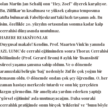
olan Martin Jan Schalij onu
“Hey, Zoef”
diyerek karşılıyor.
Bu, Zülfikar’ın kısaltması ve yüksek çalışma temposuna
atıfta bulunarak Fabeltjeskrant’taki hızlı tavşanın adı. Bu
isim, özellikle 20. yüzyılın ortasından sonuna kadar kalp
cerrahisi dünyasında unutulmaz.
HABERE REAKSİYONLAR
Duygusal makale! Kendim, Prof. Maarten Vink’in yanında
AZL/LUMC’de cerrahi eğitimimden sonra Thorax Cerrahisi
bölümünde (Prof. Gerard Brom) 8 aylık bir ‘lisansüstü’
süreci yaşama şansına sahip oldum. Ve o dönemde
aramızdaki belirgin ‘bağ’ nedeniyle Zuf ile çok yoğun bir
temasım oldu. O dönemde ondan çok şey öğrendim. O, her
zaman hastayı merkezde tutardı ve onu hiç gerçekten
kızgın görmedim. Bir ameliyata yardım ederken yaptığı
‘görsel eğitimini’ asla unutmayacağım. Daha sonraki
cerrahlık pratiğimde onun birçok ‘triklerini’ ve “bunu böyle