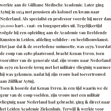
werkte aan de Gülhane Medische Academie. Later ging
Aytuğ in 1954 met pensioen als kolonel en kwam naar
Nederland. Als specialist en professor voerde hij meer dan
30.000 hart-, vaat- en longoperaties uit. Tegelijkertijd
volgde hij een opleiding aan de Academie van Beeldende
Kunsten in Leiden, afdeling schilder- en beeldhouwkunst.
Het jaar dat ik de overledene ontmoette, was 1979. Voordat
de coup van 1980 plaatsvond, bracht Kenan Evren, toen
voorzitter van de generale staf, zijn vrouw naar Nederland
in 1979 en keerde terug met het militaire vliegtuig waarmee
hij was gekomen, nadat hij zijn vrouw had toevertrouwd
aan Zülfikar Aytuğ.
Toen ik hoorde dat Kenan Evren, in een tijd waarin we de
geur van de coup voelden, zijn vrouw met een militair
vliegtuig naar Nederland had gebracht, ging ik direct naar
het Leiden Academie Ziekenhuis. Terwijl ik werkte voor