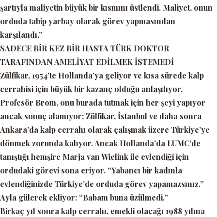
şartıyla maliyetin büyük bir kısmını üstlendi. Maliyet, onun
orduda tabip yarbay olarak görev yapmasından
karşılandı.”
SADECE BİR KEZ BİR HASTA TÜRK DOKTOR
TARAFINDAN AMELİYAT EDİLMEK İSTEMEDİ
Zülfikar, 1954’te Hollanda’ya geliyor ve kısa sürede kalp
cerrahisi için büyük bir kazanç olduğu anlaşılıyor.
Profesör Brom, onu burada tutmak için her şeyi yapıyor
ancak sonuç alamıyor; Zülfikar, İstanbul ve daha sonra
Ankara’da kalp cerrahı olarak çalışmak üzere Türkiye’ye
dönmek zorunda kalıyor. Ancak Hollanda’da LUMC’de
tanıştığı hemşire Marja van Wielink ile evlendiği için
ordudaki görevi sona eriyor.
“Yabancı bir kadınla
evlendiğinizde Türkiye’de orduda görev yapamazsınız.”
Ayla gülerek ekliyor:
“Babam buna üzülmedi.”
Birkaç yıl sonra kalp cerrahı, emekli olacağı 1988 yılına