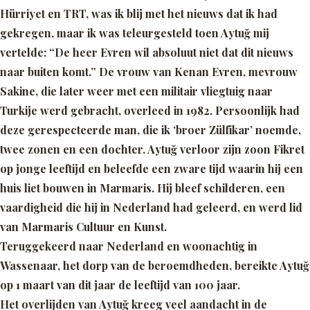
Hürriyet en TRT, was ik blij met het nieuws dat ik had
gekregen, maar ik was teleurgesteld toen Aytuğ mij
vertelde:
“De heer Evren wil absoluut niet dat dit nieuws
naar buiten komt.”
De vrouw van Kenan Evren, mevrouw
Sakine, die later weer met een militair vliegtuig naar
Turkije werd gebracht, overleed in 1982. Persoonlijk had
deze gerespecteerde man, die ik
‘broer Zülfikar’
noemde,
twee zonen en een dochter. Aytuğ verloor zijn zoon Fikret
op jonge leeftijd en beleefde een zware tijd waarin hij een
huis liet bouwen in Marmaris. Hij bleef schilderen, een
vaardigheid die hij in Nederland had geleerd, en werd lid
van Marmaris Cultuur en Kunst.
Teruggekeerd naar Nederland en woonachtig in
Wassenaar, het dorp van de beroemdheden, bereikte Aytuğ
op 1 maart van dit jaar de leeftijd van 100 jaar.
Het overlijden van Aytuğ kreeg veel aandacht in de