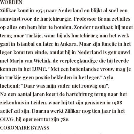
WORDEN
Züfikar komt in 1954 naar Nederland en blijkt al snel een
aanwinst voor de hartchirurgie. Professor Brom zet alles
op alles om hem hier te houden. Zonder resultaat; hij moet
terug naar Turkije, waar hij als hartchirurg aan het werk
gaat in Istanbul en later in Ankara. Maar zijn functie in het
leger komt ten einde, omdat hij in Nederland is getrouwd
met Marja van Wielink, de verpleegkundige die hij leerde
kennen in het LUMC.
“Met een buitenlandse vrouw mag je
in Turkije geen positie bekleden in het leger.”
Ayla
lachend:
“Daar was mijn vader niet rouwig om”.
Na een aantal jaren keert de hartchirurg terug naar het
ziekenhuis in Leiden, waar hij tot zijn pensioen in 1988
actief zal zijn. Daarna werkt Züfikar nog tien jaar in het
OLVG, hij opereert tot zijn 78e.
CORONAIRE BYPASS