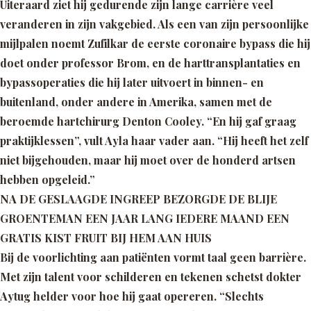
Uiteraard ziet hij gedurende zijn lange carrière veel
veranderen in zijn vakgebied. Als een van zijn persoonlijke
mijl­palen noemt Zufilkar de eerste coronaire bypass die hij
doet onder professor Brom, en de harttransplantaties en
bypassoperaties die hij later uitvoert in binnen- en
buitenland, onder andere in Amerika, samen met de
beroemde hartchirurg Denton Cooley.
“En hij gaf graag
praktijk­lessen”
, vult Ayla haar vader aan.
“Hij heeft het zelf
niet bijgehouden, maar hij moet over de honderd artsen
hebben opgeleid.”
NA DE GESLAAGDE INGREEP BEZORGDE DE BLIJE
GROENTEMAN EEN JAAR LANG IEDERE MAAND EEN
GRATIS KIST FRUIT BIJ HEM AAN HUIS
Bij de voorlichting aan patiënten vormt taal geen barrière.
Met zijn talent voor schilderen en tekenen schetst dokter
Aytug helder voor hoe hij gaat opereren.
“Slechts