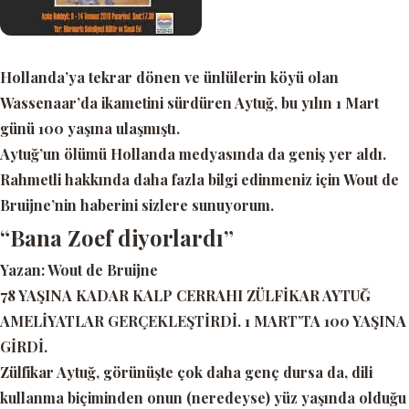
Hollanda’ya tekrar dönen ve ünlülerin köyü olan
Wassenaar’da ikametini sürdüren Aytuğ, bu yılın 1 Mart
günü 100 yaşına ulaşmıştı.
Aytuğ’un ölümü Hollanda medyasında da geniş yer aldı.
Rahmetli hakkında daha fazla bilgi edinmeniz için Wout de
Bruijne’nin haberini sizlere sunuyorum.
“Bana Zoef diyorlardı”
Yazan: Wout de Bruijne
78 YAŞINA KADAR KALP CERRAHI ZÜLFİKAR AYTUĞ
AMELİYATLAR GERÇEKLEŞTİRDİ. 1 MART’TA 100 YAŞINA
GİRDİ.
Zülfikar Aytuğ, görünüşte çok daha genç dursa da, dili
kullanma biçiminden onun (neredeyse) yüz yaşında olduğu