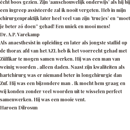
écht boos gezien. Zijn ‘aanschouwelijk onderwijs’ als hij bij
een ingreep assisteerde zal ik nooit vergeten. Heb in mijn
chirurgenpraktijk later heel veel van zijn ’trucjes’ en “moet
je beter zó doen” gehad! Een uniek en mooi mens!
Dr. A.P. Varekamp
Als anaesthesist in opleiding en later als jongste staflid op
de thorax afd van het AZL heb ik het voorrecht gehad met
Zülfikar te mogen samen werken. Hij was een man van
weinig woorden , alleen daden. Naast zijn kwaliteiten als
hartchirurg was er niemand beter in longchirurgie dan
Zuf. Hij was een bijzondere man . Ik mocht hem graag en
wij konden zonder veel woorden uit te wisselen perfect
samenwerken. Hij was een mooie vent.
Haroen Dilrosun