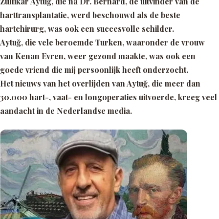
Zülfikar Aytuğ, die na Dr. Bernard, de uitvinder van de
harttransplantatie, werd beschouwd als de beste
hartchirurg, was ook een succesvolle schilder.
Aytuğ, die vele beroemde Turken, waaronder de vrouw
van Kenan Evren, weer gezond maakte, was ook een
goede vriend die mij persoonlijk heeft onderzocht.
Het nieuws van het overlijden van Aytuğ, die meer dan
30.000 hart-, vaat- en longoperaties uitvoerde, kreeg veel
aandacht in de Nederlandse media.