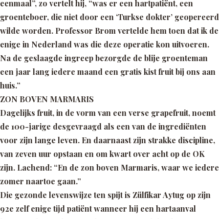
eenmaal”,
zo vertelt hij,
“was er een hartpatiënt, een
groenteboer, die niet door een ‘Turkse dokter’ geopereerd
wilde worden. Professor Brom vertelde hem toen dat ik de
enige in Nederland was die deze operatie kon uitvoeren.
Na de geslaagde ingreep bezorgde de blije groenteman
een jaar lang iedere maand een gratis kist fruit bij ons aan
huis.”
ZON BOVEN MARMARIS
Dagelijks fruit, in de vorm van een verse grapefruit, noemt
de 100-jarige desgevraagd als een van
de ingrediënten
voor zijn lange leven. En daarnaast zijn strakke discipline,
van zeven uur opstaan en
om kwart over acht op de OK
zijn. Lachend:
“En de zon boven Marmaris, waar we iedere
zomer naartoe gaan.”
Die gezonde levenswijze ten spijt is Zülfikar Aytug op zijn
92e zelf enige tijd patiënt wanneer hij een hartaanval