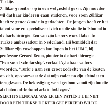
Turkije.
Zülfikar groeit er op in een welgesteld gezin. Zijn moeder
wil dat haar kinderen gaan studeren. Voor zoon Zülfikar
heeft ze geneeskunde in gedachten. De jongen heeft er het
talent voor en specialiseert zich na die studie in Istanbul in
de hartchirurgie. Een van zijn broers wordt later de
Turkse ambassadeur in Nederland. Hij bemiddelt dat
Züfilkar zijn coschappen kan lopen in het LUMC, bij
professor Gerard Brom, pionier in de hartchirurgie.
“Een soort scholarship
”, vertaalt Ayla haar vaders
woorden.
“Turkije nam een groot gedeelte van de kosten
op zich, op voorwaarde dat mijn vader na zijn afstuderen
terugkwam. De bekostiging werd gedaan vanuit zijn functie
als luitenant-kolonel arts in het leger.”
SLECHTS EENMAAL WAS ER EEN PATIËNT DIE NIET
DOOR EEN TURKSE DOKTER GEOPEREERD WILDE