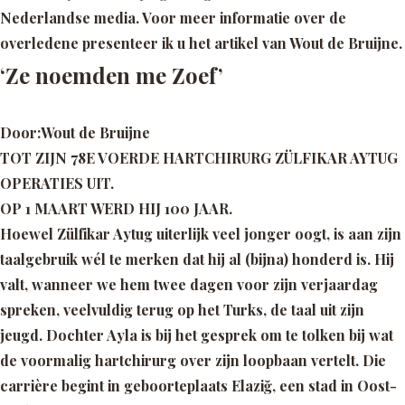
Nederlandse media. Voor meer informatie over de
overledene presenteer ik u het artikel van Wout de Bruijne.
‘Ze noemden me Zoef’
Door:Wout de Bruijne
TOT ZIJN 78E VOERDE HARTCHIRURG ZÜLFIKAR AYTUG
OPERATIES UIT.
OP 1 MAART WERD HIJ 100 JAAR.
Hoewel Zülfikar Aytug uiterlijk veel jonger oogt, is aan zijn
taalgebruik wél te merken dat hij al (bijna) honderd is. Hij
valt, wanneer we hem twee dagen voor zijn verjaardag
spreken, veelvuldig terug op het Turks, de taal uit zijn
jeugd. Dochter Ayla is bij het gesprek om te tolken bij wat
de voormalig hartchirurg over zijn loopbaan vertelt. Die
carrière begint in geboorteplaats Elaziğ, een stad in Oost-