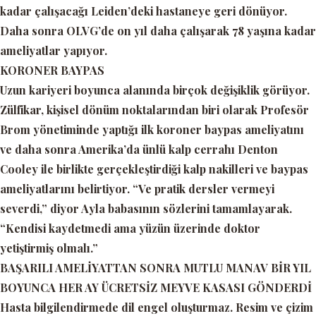
kadar çalışacağı Leiden’deki hastaneye geri dönüyor.
Daha sonra OLVG’de on yıl daha çalışarak 78 yaşına kadar
ameliyatlar yapıyor.
KORONER BAYPAS
Uzun kariyeri boyunca alanında birçok değişiklik görüyor.
Zülfikar, kişisel dönüm noktalarından biri olarak Profesör
Brom yönetiminde yaptığı ilk koroner baypas ameliyatını
ve daha sonra Amerika’da ünlü kalp cerrahı Denton
Cooley ile birlikte gerçekleştirdiği kalp nakilleri ve baypas
ameliyatlarını belirtiyor.
“Ve pratik dersler vermeyi
severdi,”
diyor Ayla babasının sözlerini tamamlayarak
.
“Kendisi kaydetmedi ama yüzün üzerinde doktor
yetiştirmiş olmalı.”
BAŞARILI AMELİYATTAN SONRA MUTLU MANAV BİR YIL
BOYUNCA HER AY ÜCRETSİZ MEYVE KASASI GÖNDERDİ
Hasta bilgilendirmede dil engel oluşturmaz. Resim ve çizim