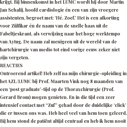
krijgt. Bij binnenkomst in het LUMC wordt hij door Martin
Jan Schalij, hoofd cardiologie én een van zijn vroegere
assistenten, begroet met:
‘Hé, Zoef.’
Het is een afkorting
voor Zülfikar én de naam van de snelle haas uit de
Fabeltjeskrant, als verwijzing naar het hoge werktempo
van Aytug. De naam zal menigeen uit de wereld van de
hartchirurgie van medio tot eind vorige eeuw zeker niet
zijn vergeten.
REACTIES
Ontroerend artikel! Heb zelf na mijn chirurgie-opleiding in
het AZL/LUMC bij Prof. Maarten Vink nog 8 maanden van
een ‘post graduate’-tijd op de Thoraxchirurgie (Prof.
Gerard Brom) mogen genieten. En in die tijd een zeer
intensief contact met “Zuf” gehad door de duidelijke ‘click’
die er tussen ons was. Heb heel veel van hem toen geleerd.
Bij hem stond de patiënt altijd centraal en heb ik hem nooit