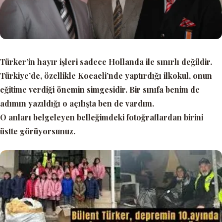
Türker’in hayır işleri sadece Hollanda ile sınırlı değildir.
Türkiye’de, özellikle Kocaeli’nde yaptırdığı
ilkokul
, onun
eğitime verdiği önemin simgesidir. Bir sınıfa benim de
adımın yazıldığı o açılışta ben de vardım.
O anları belgeleyen belleğimdeki fotoğraflardan birini
üstte görüyorsunuz.