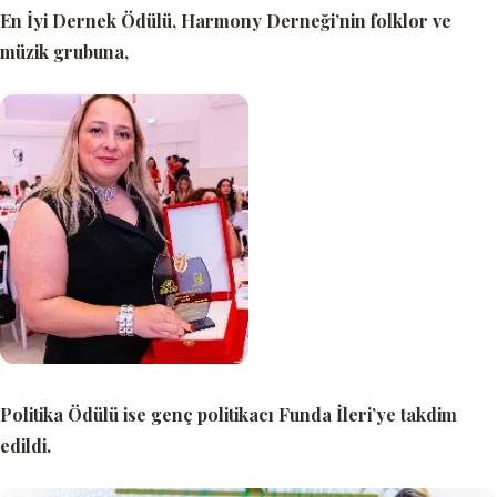
En İyi Dernek Ödülü,
Harmony Derneği’nin folklor ve
müzik grubuna,
Politika Ödülü
ise genç politikacı Funda İleri’ye takdim
edildi.