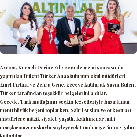
Ayrıca, Kocaeli Derince’de 1999 depremi sonrasında
yaptırılan Bülent Türker Anaokulu’nun okul müdürleri
Emel Fırtına ve Zehra Genç, geceye katılarak Sayın Bülent
Türker tarafından teşekkür belgelerini aldılar.
Gecede, Türk mutfağının seçkin lezzetleriyle hazırlanan
menü büyük beğeni toplarken, Sabri Arslan ve orkestrası
misafirlere müzik ziyafeti yaşattı. Katılımcılar milli
marşlarımızı coşkuyla söyleyerek Cumhuriyet’in 102. yılını
kutladılar.