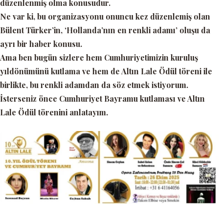
düzenlenmiş olma konusudur.
Ne var ki, bu organizasyonu onuncu kez düzenlemiş olan
Bülent Türker’in, ‘Hollanda’nın en renkli adamı’ oluşu da
ayrı bir haber konusu.
Ama ben bugün sizlere hem Cumhuriyetimizin kuruluş
yıldönümünü kutlama ve hem de Altın Lale Ödül töreni ile
birlikte, bu renkli adamdan da söz etmek istiyorum.
İsterseniz önce Cumhuriyet Bayramu kutlaması ve Altın
Lale Ödül törenini anlatayım.