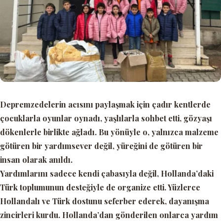
Depremzedelerin acısını paylaşmak için çadır kentlerde
çocuklarla oyunlar oynadı, yaşlılarla sohbet etti, gözyaşı
dökenlerle birlikte ağladı. Bu yönüyle o, yalnızca malzeme
götüren bir yardımsever değil, yüreğini de götüren bir
insan olarak anıldı.
Yardımlarını sadece kendi çabasıyla değil, Hollanda’daki
Türk toplumunun desteğiyle de organize etti. Yüzlerce
Hollandalı ve Türk dostunu seferber ederek, dayanışma
zincirleri kurdu. Hollanda’dan gönderilen onlarca yardım