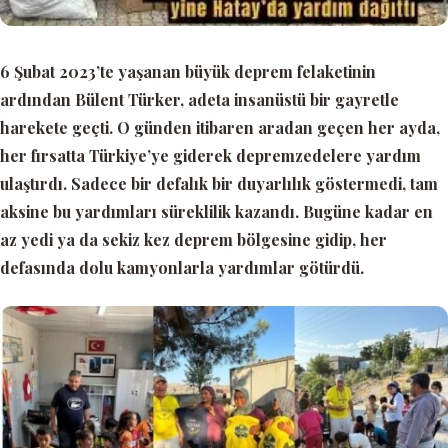
6 Şubat 2023’te yaşanan büyük deprem felaketinin
ardından Bülent Türker, adeta insanüstü bir gayretle
harekete geçti. O günden itibaren aradan geçen her ayda,
her fırsatta Türkiye’ye giderek depremzedelere yardım
ulaştırdı. Sadece bir defalık bir duyarlılık göstermedi, tam
aksine bu yardımları süreklilik kazandı. Bugüne kadar en
az
yedi ya da sekiz kez
deprem bölgesine gidip, her
defasında dolu kamyonlarla yardımlar götürdü.