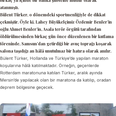
birkaç yıl içinde bir banka şubseine müdür olarak
atanmıştı.
Bülent Türker, o dönemdeki sportmenliğiyle de dikkat
çekmiştir. Öyle ki, Lahey Büyükelçimiz Özdemir Benler’in
oğlu Ahmet Benler’in, Asala terör örgütü tarafından
öldürülmesinden birkaç gün önce düzenlenen bir kutlama
töreninde, Samsun’dan getirdiği bir avuç toprağı koşarak
salona taşıdığı an hâlâ unutulmaz bir hatıra olarak anılır.
Bülent Türker, Hollanda ve Türkiye’de yapılan maraton
koşularına hâlâ katılmaktadır. Örneğin, geçenlerde
Rotterdam maratonuna katılan Türker, aralık ayında
Mersin’de yapılacak olan bir maratona da katılıp, oradan
deprem bölgesine geçecek.