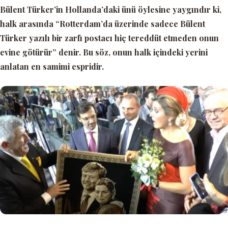
Bülent Türker’in Hollanda’daki ünü öylesine yaygındır ki,
halk arasında
“Rotterdam’da üzerinde sadece Bülent
Türker yazılı bir zarfı postacı hiç tereddüt etmeden onun
evine götürür”
denir. Bu söz, onun halk içindeki yerini
anlatan en samimi espridir.