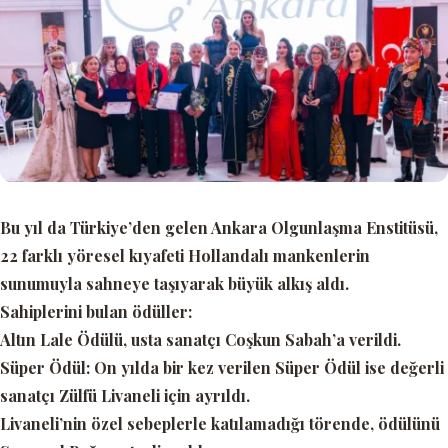
Bu yıl da Türkiye’den gelen Ankara Olgunlaşma Enstitüsü,
22 farklı yöresel kıyafeti Hollandalı mankenlerin
sunumuyla sahneye taşıyarak büyük alkış aldı.
Sahiplerini bulan ödüller:
Altın Lale Ödülü,
usta sanatçı Coşkun Sabah’a verildi.
Süper Ödül:
On yılda bir kez verilen Süper Ödül ise değerli
sanatçı Zülfü Livaneli için ayrıldı.
Livaneli’nin özel sebeplerle katılamadığı törende, ödülünü