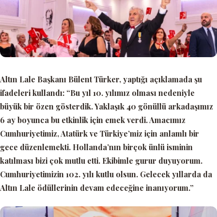
Altın Lale Başkanı Bülent Türker, yaptığı açıklamada şu
ifadeleri kullandı:
“Bu yıl 10. yılımız olması nedeniyle
büyük bir özen gösterdik. Yaklaşık 40 gönüllü arkadaşımız
6 ay boyunca bu etkinlik için emek verdi. Amacımız
Cumhuriyetimiz, Atatürk ve Türkiye’miz için anlamlı bir
gece düzenlemekti. Hollanda’nın birçok ünlü isminin
katılması bizi çok mutlu etti. Ekibimle gurur duyuyorum.
Cumhuriyetimizin 102. yılı kutlu olsun. Gelecek yıllarda da
Altın Lale ödüllerinin devam edeceğine inanıyorum.”