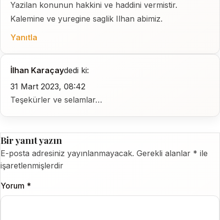
Yazilan konunun hakkini ve haddini vermistir.
Kalemine ve yuregine saglik Ilhan abimiz.
Yanıtla
İlhan Karaçay
dedi ki:
31 Mart 2023, 08:42
Teşekürler ve selamlar…
Bir yanıt yazın
E-posta adresiniz yayınlanmayacak.
Gerekli alanlar
*
ile
işaretlenmişlerdir
Yorum
*