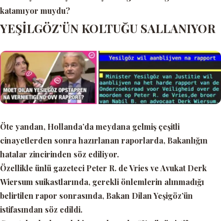
katamıyor muydu?
YEŞİLGÖZ’ÜN KOLTUĞU SALLANIYOR
Öte yandan, Hollanda’da meydana gelmiş çeşitli
cinayetlerden sonra hazırlanan raporlarda, Bakanlığın
hatalar zincirinden söz ediliyor.
Özellikle ünlü gazeteci Peter R. de Vries ve Avukat Derk
Wiersum suikastlarında, gerekli önlemlerin alınmadığı
belirtilen rapor sonrasında, Bakan Dilan Yeşigöz’ün
istifasından söz edildi.