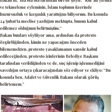
Bakan’ın,
‘Bla bla bla’
larından biri de şöyle:
“Kur’an yırtma
ve tekmeleme eyleminin, İslam toplumu üzerinde
huzursuzluk ve kızgınlık yarattığını biliyorum. Bu konuda
24 Şubat’ta meclise yazdığım mektupta, bunun kabul
edilemez olduğunu belirtmiştim.”
Bakan bunları söylüyor ama, ardından da protesto
özgürlüğünden, kimin ne yapacağını önceden
bilememekten, protesto yasaklamanın sansür kabul
edileceğinden, protesto izinlerinin Belediye Başkanı
tarafından verildiğinden ve de, suç işlenip işlenmediğini
savcılığın ortaya çıkaracağından söz ediyor ve ekliyo:
“Bu
konuda ben, Adalet ve Güvenlik Bakanı olarak görüş
belirtemem.”