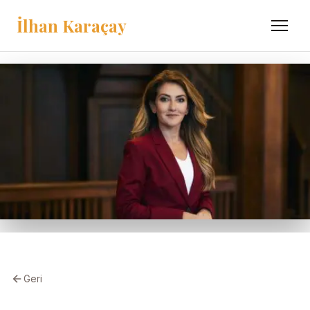
İlhan Karaçay
Menü
Geri