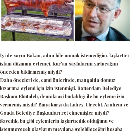
İyi de sayın Bakan, adını bile anmak istemediğim, kışkırtıcı
islam düşmanı eylemci, Kur’an sayfalarını yırtacağını
önceden bildirmemiş miydi?
Daha önceleri de, cami önlerinde, mangalda domuz
kızartma eylemi için izin istenmişti. Rotterdam Belediye
Başkanı Ebutaleb, demokrasi budalılığı ile bu eyleme izin
vermemiş miydi? Buna karşı da Lahey, Utrecht, Arnhem ve
Gouda Belediye Başkanları ret etmemişler miydi?
Savcılık, bu gibi eylemlerin kışkırtıcılık olduğunu ve
istenmeyecek olayların meydana gelebileceğini hesaba