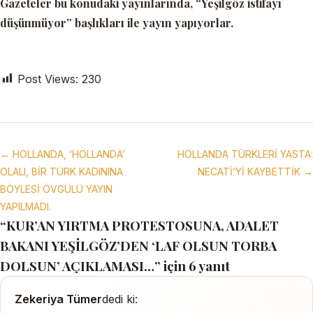
Gazeteler bu konudaki yayınlarında,
“Yeşilgöz istifayı
düşünmüyor”
başlıkları ile yayın yapıyorlar.
Post Views:
230
← HOLLANDA, ‘HOLLANDA’
HOLLANDA TÜRKLERİ YASTA:
OLALI, BİR TÜRK KADININA
NECATİ’Yİ KAYBETTİK →
BÖYLESİ ÖVGÜLÜ YAYIN
YAPILMADI.
“KUR’AN YIRTMA PROTESTOSUNA, ADALET
BAKANI YEŞİLGÖZ’DEN ‘LAF OLSUN TORBA
DOLSUN’ AÇIKLAMASI…” için 6 yanıt
Zekeriya Tümer
dedi ki: