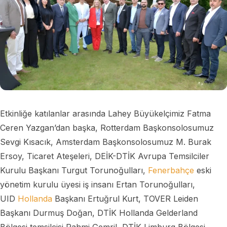
Etkinliğe katılanlar arasında Lahey Büyükelçimiz Fatma
Ceren Yazgan’dan başka, Rotterdam Başkonsolosumuz
Sevgi Kısacık, Amsterdam Başkonsolosumuz M. Burak
Ersoy, Ticaret Ateşeleri, DEİK-DTİK Avrupa Temsilciler
Kurulu Başkanı Turgut Torunoğulları,
Fenerbahçe
eski
yönetim kurulu üyesi iş insanı Ertan Torunoğulları,
UID
Hollanda
Başkanı Ertuğrul Kurt, TOVER Leiden
Başkanı Durmuş Doğan, DTİK Hollanda Gelderland
Bölgesi temsilcisi Rahmi Gemril, DTİK Limburg Bölgesi