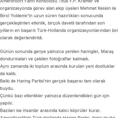
Amersfoort Fahri Konsolosu Titus F.P. Kramer ve
organizasyonda görev alan ekip üyeleri Mehmet Keskin ile
Birol Yoldemir’in uzun süren hazırlıkları sonucunda
gerçekleştirilen etkinlik, birçok davetli tarafından son
yılların en başarılı Türk-Hollanda organizasyonlarından biri
olarak değerlendirildi.
Günün sonunda geriye yalnızca yenilen haringler, Maraş
dondurmaları ve çekilen fotoğraflar kalmadı.
Aynı zamanda iki toplum arasında kurulan yeni dostluklar
da kaldı.
Belki de Haring Partisi’nin gerçek başarısı tam olarak
buydu.
Çünkü bazı etkinlikler yalnızca düzenlendikleri gün için
yapılır.
Bazıları ise insanlar arasında kalıcı köprüler kurar.
Amersfoort’taki Türk-Hollanda Haring Partisi, ikinci gruba