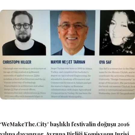
‘WeMakeThe.City’
başlıklı festivalin doğuşu 2016
yılına dayanıyor. Avrupa Birliği Komisyonu Jurisi,