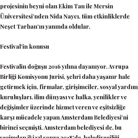
projesinin beyni olan Ekim Tan ile Mersin
Üniversitesi’nden Nida Naycı, tüm etkinliklerde
Neşet Tarhan’ın yanında oldular.
Festival’in konusu
Festivalin doğuşu 2016 yılına dayanıyor. Avrupa
Birliği Komisyonu Jurisi, şehri daha yaşanır hale
getirmek için, firmalar, girişimciler, sosyal yardım
kuruluşları, ilim dünyası ve halka, yenilikler ve
değişimler üzerinde hizmet veren ve eşitsizliğe
karşı mücadele yapan Amsterdam Belediyesi’ni
birinci seçmişti. Amsterdam belediyesi de, bu
seçimden iki yıl sonra 2018’de, belediyeciliği