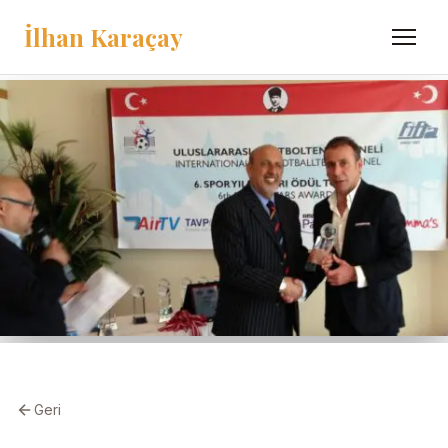
İlhan Karaçay
Menü
Geri