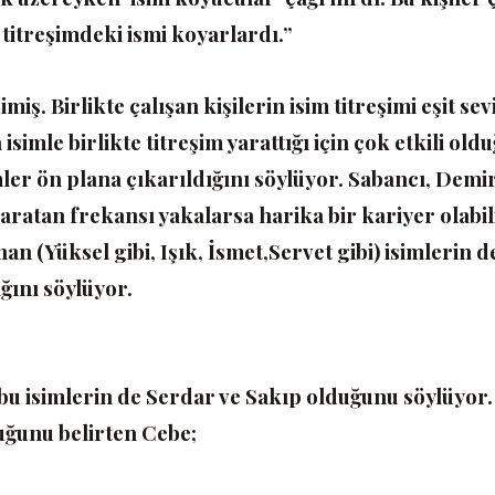
titreşimdeki ismi koyarlardı.”
miş. Birlikte çalışan kişilerin isim titreşimi eşit sev
isimle birlikte titreşim yarattığı için çok etkili old
ler ön plana çıkarıldığını söylüyor. Sabancı, Demi
yaratan frekansı yakalarsa harika bir kariyer olabil
(Yüksel gibi, Işık, İsmet,Servet gibi) isimlerin de
ğını söylüyor.
 bu isimlerin de Serdar ve Sakıp olduğunu söylüyor.
duğunu belirten Cebe;