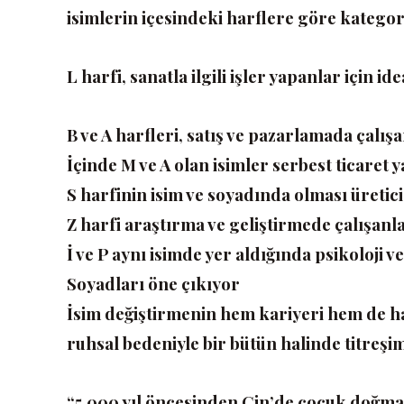
isimlerin içesindeki harflere göre kategor
L harfi, sanatla ilgili işler yapanlar için id
B ve A harfleri, satış ve pazarlamada çalışa
İçinde M ve A olan isimler serbest ticaret 
S harfinin isim ve soyadında olması üretici
Z harfi araştırma ve geliştirmede çalışanl
İ ve P aynı isimde yer aldığında psikoloji ve
Soyadları öne çıkıyor
İsim değiştirmenin hem kariyeri hem de ha
ruhsal bedeniyle bir bütün halinde titreşi
“5.000 yıl öncesinden Çin’de çocuk doğmak