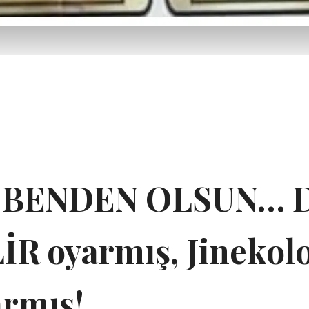
 BENDEN OLSUN… D
İR oyarmış, Jinekol
rmış!