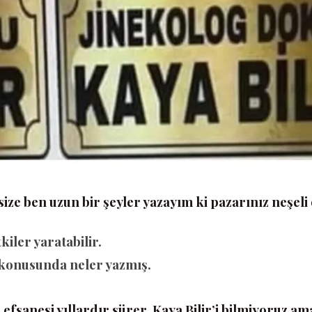
 size ben uzun bir şeyler yazayım ki pazarınız neşeli
iler yaratabilir.
 konusunda neler yazmış.
 efsanesi yıllardır sürer. Kaya Bilir’i bilmiyoruz a