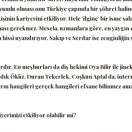
 uyumlu olması onu Türkiye çapında bir şöhret halin
işinin kariyerini etkiliyor. Hele ‘ilginç’ bir isme sa
olması gerekmez. Mesela, uzmanlara göre, en yaygın
issi uyandırıyor. Sakıp ve Serdar ise zenginliğin
ardır. En meşhurları da diş hekimi Oya Bilir ile jin
adık Öküz, Duran Tekerlek, Coşkun Aptal da, inter
arın hangileri gerçek hangileri efsane bilinmez ama
yerimizi etkiliyor olabilir mi?