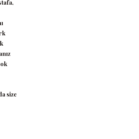
tafa,
nı
ürk
ik
anız
çok
da size