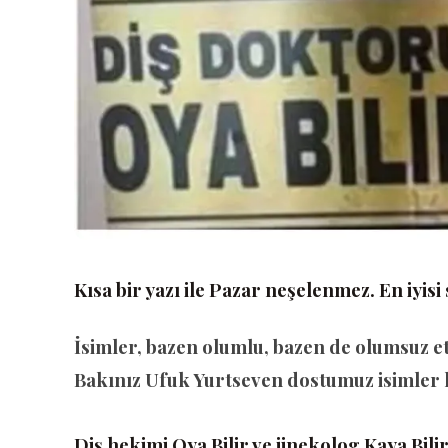
Kısa bir yazı ile Pazar neşelenmez. En iyisi
İsimler, bazen olumlu, bazen de olumsuz etk
Bakınız Ufuk Yurtseven dostumuz isimler
Diş hekimi Oya Bilir ve jinekolog Kaya Bilir