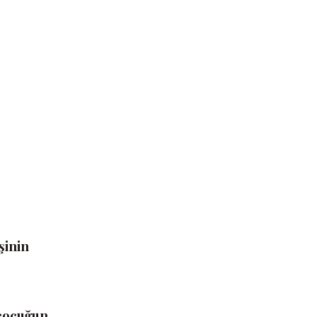
şinin
 çocuğun