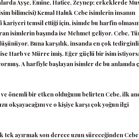
nlarda Ayşe, Emine, Hatice, Zeynep; erkeklerde Mus
sim bilimcisi) Kemal Haluk Cebe isimlerin insanın
i kariyeri temsil ettiği için, isimde bu harfin olması
ıran isimlerin başında ise Mehmet geliyor. Cebe, T
üşünüyor. Buna karşılık, insanda en çok tedirginl
ise Harb ve Mürre imiş. Eğer güçlü bir isim istiyors
iyormuş. A harfiyle başlayan isimler de bu anlamda 
 ve önemli bir etken olduğunu belirten Cebe, ilk an
u okşayacağını ve o kişiye karşı çok yoğun ilgi
ek tek ayırmak son derece uzun süreceğinden Cebe