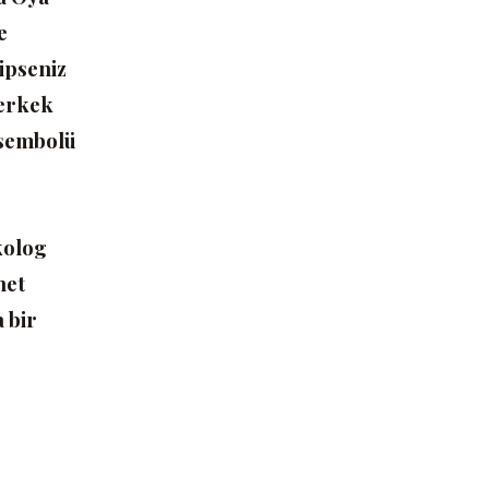
e
hipseniz
 erkek
 sembolü
ekolog
net
 bir