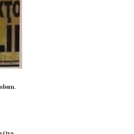
 olsun.
ma Oya