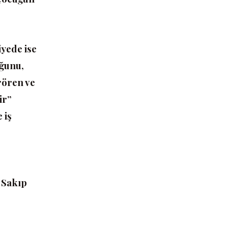
iyede ise
uğunu,
rören ve
ir”
 iş
 Sakıp