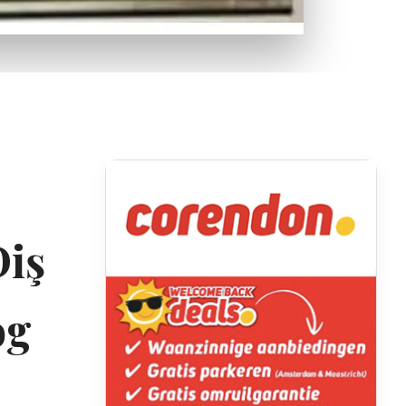
iş
og