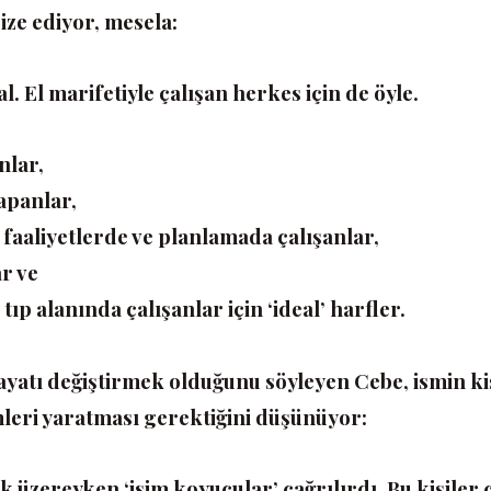
ize ediyor, mesela:
eal. El marifetiyle çalışan herkes için de öyle.
nlar,
yapanlar,
 faaliyetlerde ve planlamada çalışanlar,
ar ve
tıp alanında çalışanlar için ‘ideal’ harfler.
yatı değiştirmek olduğunu söyleyen Cebe, ismin ki
mleri yaratması gerektiğini düşünüyor:
 üzereyken ‘isim koyucular’ çağrılırdı. Bu kişiler