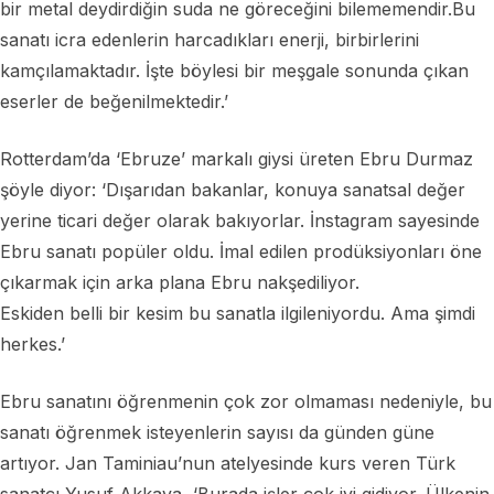
bir metal deydirdiğin suda ne göreceğini bilememendir.Bu
sanatı icra edenlerin harcadıkları enerji, birbirlerini
kamçılamaktadır. İşte böylesi bir meşgale sonunda çıkan
eserler de beğenilmektedir.’
Rotterdam’da ‘Ebruze’ markalı giysi üreten Ebru Durmaz
şöyle diyor: ‘Dışarıdan bakanlar, konuya sanatsal değer
yerine ticari değer olarak bakıyorlar. İnstagram sayesinde
Ebru sanatı popüler oldu. İmal edilen prodüksiyonları öne
çıkarmak için arka plana Ebru nakşediliyor.
Eskiden belli bir kesim bu sanatla ilgileniyordu. Ama şimdi
herkes.’
Ebru sanatını öğrenmenin çok zor olmaması nedeniyle, bu
sanatı öğrenmek isteyenlerin sayısı da günden güne
artıyor. Jan Taminiau’nun atelyesinde kurs veren Türk
sanatçı Yusuf Akkaya, ‘Burada işler çok iyi gidiyor. Ülkenin