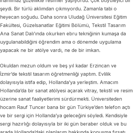
inanılmaz güzellikte resimler yapıyordu. Çok büyüleyici bir
şeydi. Bir türlü aklımdan çıkmıyordu. Zamanla tabi o
heyecan soğudu. Daha sonra Uludağ Üniversitesi Eğitim
Fakültesi, Güzelsanatlar Eğitimi Bölümü, Tekstil Tasarım
Ana Sanat Dalı’ında okurken ebru tekniğinin kumaşa da
uygulanabildiğini öğrendim ama o dönemde uygulama
yapacak ne bir atölye vardı, ne de bir imkan.
Okuldan mezun oldum ve beş yıl kadar Erzincan ve
İzmir’de tekstil tasarım öğretmenliği yaptım. Evlilik
dolayısıyla istifa edip, Hollanda’ya yerleştim. Amacım
Hollanda’da bir sanat atölyesi açarak vitray, tekstil ve resim
üzerine sanat faaliyetlerimi sürdürmekti. Üniversiteden
hocam Rauf Tuncer bana bir gün Türkiye’den telefon açtı
ve bir sergi için Hollanda’ya geleceğini söyledi. Kendisiyle
sergi hazırlığı dolayısıyla bir iki gün beraber olduk ve bu
arada Hollanda’daki planlarım hakkında konuşma fırsatı