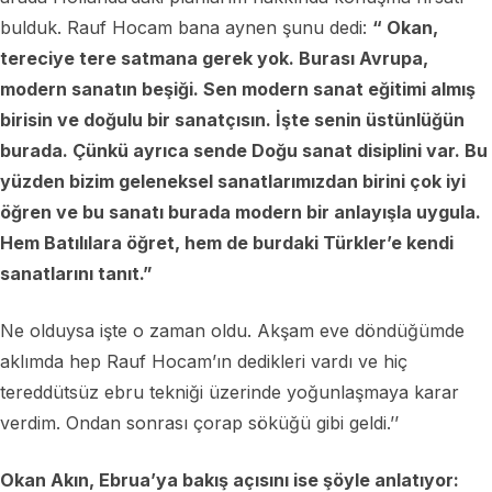
bulduk. Rauf Hocam bana aynen şunu dedi:
“ Okan,
tereciye tere satmana gerek yok. Burası Avrupa,
modern sanatın beşiği. Sen modern sanat eğitimi almış
birisin ve doğulu bir sanatçısın. İşte senin üstünlüğün
burada. Çünkü ayrıca sende Doğu sanat disiplini var. Bu
yüzden bizim geleneksel sanatlarımızdan birini çok iyi
öğren ve bu sanatı burada modern bir anlayışla uygula.
Hem Batılılara öğret, hem de burdaki Türkler’e kendi
sanatlarını tanıt.”
Ne olduysa işte o zaman oldu. Akşam eve döndüğümde
aklımda hep Rauf Hocam’ın dedikleri vardı ve hiç
tereddütsüz ebru tekniği üzerinde yoğunlaşmaya karar
verdim. Ondan sonrası çorap söküğü gibi geldi.’’
Okan Akın, Ebrua’ya bakış açısını ise şöyle anlatıyor: