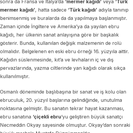
sonra da Fransa ve İtalya’da
‘mermer kağıdı’
veya
‘Türk
mermer kağıdı’
, hatta sadece
‘Türk kağıdı’
adıyla tanınıp
benimsenmiş ve buralarda da da yapılmaya başlanmıştır.
Zaman içinde İngiltere ve Amerika’ya da yayılan ebru
kağıdı, her ülkenin sanat anlayışına göre bir başkalık
gösterir. Bunda, kullanılan değişik malzemenin de rolü
olmalıdır. Belgelenen en eski ebru örneği 16. yüzyıla aittir.
Kağıdın süslenmesinde, kıt’a ve levhaların iç ve dış
pervazlarında, yazma ciltlerinde yan kağıdı olarak sıkça
kullanılmıştır.
Osmanlı döneminde başlıbaşına bir sanat ve iş kolu olan
ebruculuk, 20. yüzyıl başlarına gelindiğinde, unutulma
noktasına gelmiştir. Bu sanatın tekrar hayat kazanması,
ebru sanatına
‘çiçekli ebru
‘yu geliştiren büyük sanatçı
Necmeddin Okyay sayesinde olmuştur. Okyay’dan sonraki