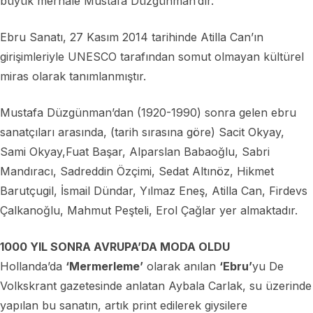
büyük merhale Mustafa Düzgünman’dır.
Ebru Sanatı, 27 Kasım 2014 tarihinde Atilla Can’ın
girişimleriyle UNESCO tarafından somut olmayan kültürel
miras olarak tanımlanmıştır.
Mustafa Düzgünman’dan (1920-1990) sonra gelen ebru
sanatçıları arasında, (tarih sırasına göre) Sacit Okyay,
Sami Okyay,Fuat Başar, Alparslan Babaoğlu, Sabri
Mandıracı, Sadreddin Özçimi, Sedat Altınöz, Hikmet
Barutçugil, İsmail Dündar, Yılmaz Eneş, Atilla Can, Firdevs
Çalkanoğlu, Mahmut Peşteli, Erol Çağlar yer almaktadır.
1000 YIL SONRA AVRUPA’DA MODA OLDU
Hollanda’da
‘Mermerleme’
olarak anılan
‘Ebru’
yu De
Volkskrant gazetesinde anlatan Aybala Carlak, su üzerinde
yapılan bu sanatın, artık print edilerek giysilere