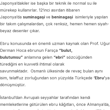
Japonya’dakiler ise başka bir teknik ile normal su ile
mürekep kullanırlar. 12’inci asırdan itibaren
Japonya’da
suminagaşi
ve
beninagaşi
isimleriyle yapılan
bir takım çalışmalardan, çok renksiz, hemen hemen siyah-
beyaz desenler çıkar.
Ebru konusunda en önemli uzman kaynak olan Prof. Uğur
Derman Hoca ebrunun Farsça
“bulut,
bulutumsu”
anlamına gelen
“ebri”
sözcüğünden
türediğini en kuvvetli ihtimal olarak
savunmaktadır. Osmanlı ülkesinde de revaç bulan aynı
isim, telaffuz zorluğundan son yüzyılda Türkçede
‘Ebru’
ya
dönüşmüştür.
İstanbul’dan Avrupalı seyyahlar tarafından kendi
memleketlerine götürülen ebru kâğıtları, önce Almanya’da,