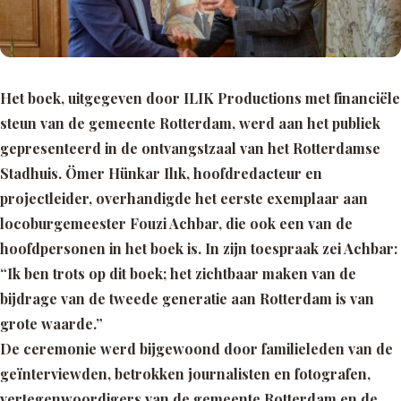
Het boek, uitgegeven door
ILIK Productions
met financiële
steun van de gemeente Rotterdam, werd aan het publiek
gepresenteerd in de ontvangstzaal van het Rotterdamse
Stadhuis. Ömer Hünkar Ilık, hoofdredacteur en
projectleider, overhandigde het eerste exemplaar aan
locoburgemeester Fouzi Achbar, die ook een van de
hoofdpersonen in het boek is. In zijn toespraak zei Achbar:
“Ik ben trots op dit boek; het zichtbaar maken van de
bijdrage van de tweede generatie aan Rotterdam is van
grote waarde.”
De ceremonie werd bijgewoond door familieleden van de
geïnterviewden, betrokken journalisten en fotografen,
vertegenwoordigers van de gemeente Rotterdam en de