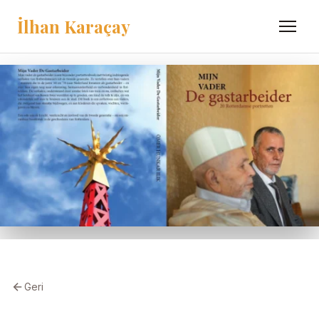
İlhan Karaçay
Menü
Geri