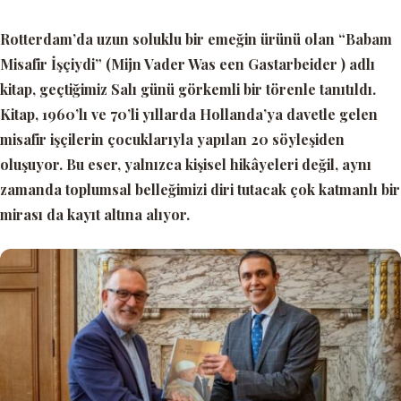
Rotterdam’da uzun soluklu bir emeğin ürünü olan
“Babam
Misafir İşçiydi”
(Mijn Vader Was een Gastarbeider )
adlı
kitap, geçtiğimiz Salı günü görkemli bir törenle tanıtıldı.
Kitap, 1960’lı ve 70’li yıllarda Hollanda’ya davetle gelen
misafir işçilerin çocuklarıyla yapılan 20 söyleşiden
oluşuyor. Bu eser, yalnızca kişisel hikâyeleri değil, aynı
zamanda toplumsal belleğimizi diri tutacak çok katmanlı bir
mirası da kayıt altına alıyor.