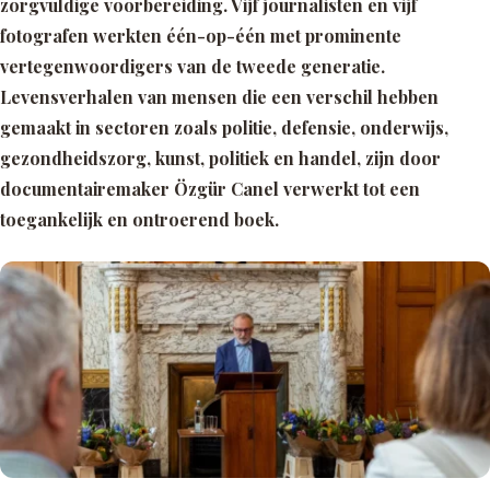
zorgvuldige voorbereiding. Vijf journalisten en vijf
fotografen werkten één-op-één met prominente
vertegenwoordigers van de tweede generatie.
Levensverhalen van mensen die een verschil hebben
gemaakt in sectoren zoals politie, defensie, onderwijs,
gezondheidszorg, kunst, politiek en handel, zijn door
documentairemaker Özgür Canel verwerkt tot een
toegankelijk en ontroerend boek.