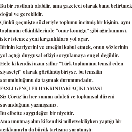
Bu bir rastlantı olabilir, ama gazeteci olarak bunu belirtmek
doğal ve gereklidir.
Çünkü geçmişte sözleriyle toplumu incitmiş bir kişinin, aynı
toplumun etkinliklerinde “onur konuğu” gibi ağırlanması,
ister istemez yeni kırgınlıklara yol açar.
Birinin kariyerini ve emeğini kabul etmek, onun sözlerinin
yol açtığı duygusal etkiyi sorgulamaya engel değildir.
Hele ki kendisi uzun yıllar
“Türk toplumunu temsil eden
siyasetçi”
olarak görülmüş biriyse, bu temsilin
sorumluluğunu da taşımak durumundadır.
FASLI GENÇLER HAKKINDAKİ AÇIKLAMASI
Siz Çörüz’ün her zaman adaleti ve toplumsal düzeni
savunduğunu yazmışsınız.
Bu elbette saygıdeğer bir niyettir.
Ama unutmayalım ki kendisi milletvekiliyken yaptığı bir
açıklamayla da büyük tartışma yaratmıştı: