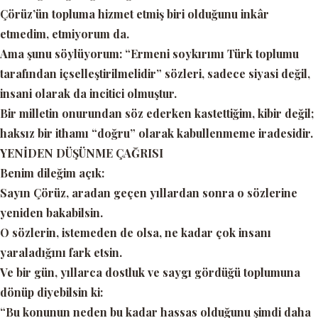
Çörüz’ün topluma hizmet etmiş biri olduğunu inkâr
etmedim, etmiyorum da.
Ama şunu söylüyorum:
“Ermeni soykırımı Türk toplumu
tarafından içselleştirilmelidir”
sözleri, sadece siyasi değil,
insani olarak da incitici
olmuştur.
Bir milletin onurundan söz ederken kastettiğim, kibir değil;
haksız bir ithamı
“doğru”
olarak kabullenmeme iradesidir.
YENİDEN DÜŞÜNME ÇAĞRISI
Benim dileğim açık:
Sayın Çörüz, aradan geçen yıllardan sonra o sözlerine
yeniden bakabilsin.
O sözlerin, istemeden de olsa, ne kadar çok insanı
yaraladığını fark etsin.
Ve bir gün, yıllarca dostluk ve saygı gördüğü toplumuna
dönüp diyebilsin ki:
“Bu konunun neden bu kadar hassas olduğunu şimdi daha