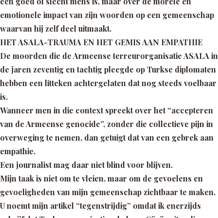
een goed of slecht mens is, maar over de
morele en
emotionele impact
van zijn woorden op een gemeenschap
waarvan hij zelf deel uitmaakt.
HET ASALA-TRAUMA EN HET GEMIS AAN EMPATHIE
De moorden die de Armeense terreurorganisatie ASALA in
de jaren zeventig en tachtig pleegde op Turkse diplomaten
hebben een litteken achtergelaten dat nog steeds voelbaar
is.
Wanneer men in die context spreekt over het
“accepteren
van de Armeense genocide”,
zonder die collectieve pijn in
overweging te nemen, dan getuigt dat van een gebrek aan
empathie.
Een journalist mag daar niet blind voor blijven.
Mijn taak is niet om te vleien, maar om de gevoelens en
gevoeligheden van mijn gemeenschap zichtbaar te maken.
U noemt mijn artikel
“tegenstrijdig”
omdat ik enerzijds