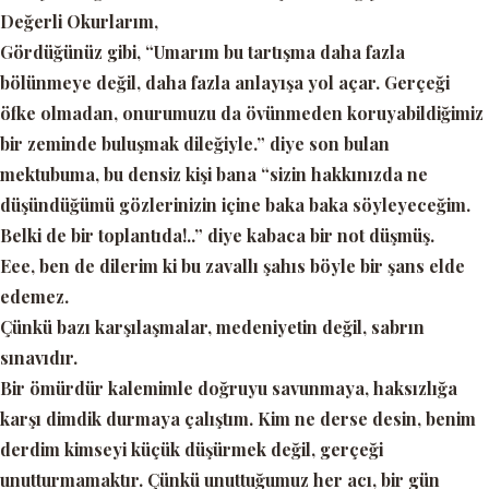
Değerli Okurlarım,
Gördüğünüz gibi,
“Umarım bu tartışma daha fazla
bölünmeye değil, daha fazla anlayışa yol açar. Gerçeği
öfke olmadan, onurumuzu da övünmeden koruyabildiğimiz
bir zeminde buluşmak dileğiyle.”
diye son bulan
mektubuma, bu densiz kişi bana
“sizin hakkınızda ne
düşündüğümü gözlerinizin içine baka baka söyleyeceğim.
Belki de bir toplantıda!..”
diye kabaca bir not düşmüş.
Eee, ben de dilerim ki bu zavallı şahıs böyle bir şans elde
edemez.
Çünkü bazı karşılaşmalar, medeniyetin değil, sabrın
sınavıdır.
Bir ömürdür kalemimle doğruyu savunmaya, haksızlığa
karşı dimdik durmaya çalıştım. Kim ne derse desin, benim
derdim kimseyi küçük düşürmek değil, gerçeği
unutturmamaktır. Çünkü unuttuğumuz her acı, bir gün