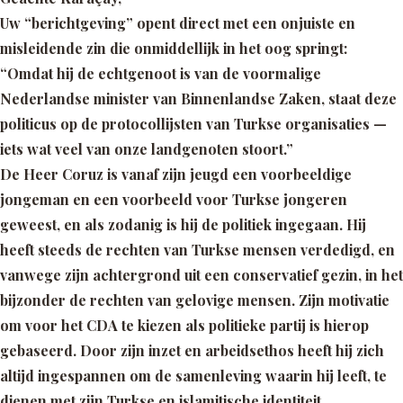
Uw “berichtgeving” opent direct met een onjuiste en
misleidende zin die onmiddellijk in het oog springt:
“Omdat hij de echtgenoot is van de voormalige
Nederlandse minister van Binnenlandse Zaken, staat deze
politicus op de protocollijsten van Turkse organisaties —
iets wat veel van onze landgenoten stoort.”
De Heer Coruz is vanaf zijn jeugd een voorbeeldige
jongeman en een voorbeeld voor Turkse jongeren
geweest, en als zodanig is hij de politiek ingegaan. Hij
heeft steeds de rechten van Turkse mensen verdedigd, en
vanwege zijn achtergrond uit een conservatief gezin, in het
bijzonder de rechten van gelovige mensen. Zijn motivatie
om voor het CDA te kiezen als politieke partij is hierop
gebaseerd. Door zijn inzet en arbeidsethos heeft hij zich
altijd ingespannen om de samenleving waarin hij leeft, te
dienen met zijn Turkse en islamitische identiteit.