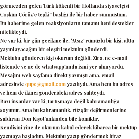
görmezden gelen Türk kökenli bir Hollanda siyasetçisi
Coşkun Çörüz’e tepki”
başlığı ile bir haber sunmuştum.
Bu haberime gelen reaksiyonların tamamı beni destekler
nitelikteydi.
Ne var ki, bir gün gecikme ile,
‘Atsız’
rumuzlu bir kişi, altta
yayınlayacağım bir eleştiri mektubu gönderdi.
Mektubu gönderen kişi okurum değildi. Zira, ne e-mail
listemde ve ne de whatsapp’ımda ismi yer almıyordu.
Mesajını web sayfama direkt yazmıştı ama, email
adresinde
qupe@gmail.com
yazılıydı. Ama hem bu adres
ve hem de ikinci gönderideki adres sahteydi.
Bazı insanlar var ki, tartışmaya değil kahramanlığa
soyunur. Ama bu kahramanlık, rüzgâr değirmenlerine
saldıran Don Kişot’unkinden bile komiktir.
Kendisini yine de okurum kabul ederek kibarca bir mektup
yazmaya başladım. Mektubu yazıp göndermek biraz