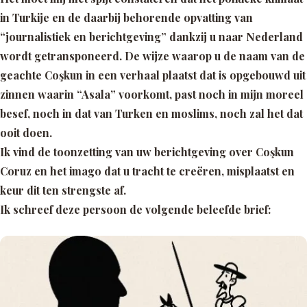
in Turkije en de daarbij behorende opvatting van
“journalistiek en berichtgeving” dankzij u naar Nederland
wordt getransponeerd. De wijze waarop u de naam van de
geachte Coşkun in een verhaal plaatst dat is opgebouwd uit
zinnen waarin “Asala” voorkomt, past noch in mijn moreel
besef, noch in dat van Turken en moslims, noch zal het dat
ooit doen.
Ik vind de toonzetting van uw berichtgeving over Coşkun
Coruz en het imago dat u tracht te creëren, misplaatst en
keur dit ten strengste af.
Ik schreef deze persoon de volgende beleefde brief: