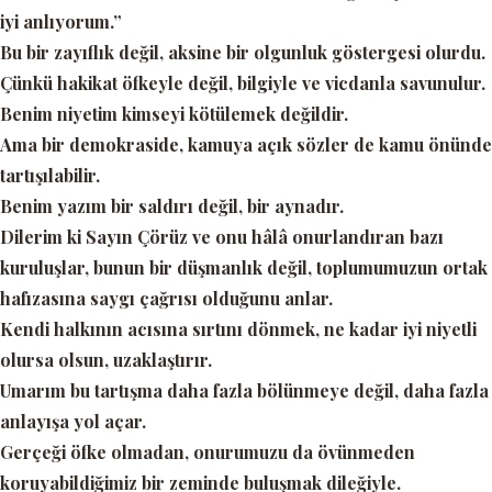
iyi anlıyorum.”
Bu bir zayıflık değil, aksine bir olgunluk göstergesi olurdu.
Çünkü hakikat öfkeyle değil, bilgiyle ve vicdanla savunulur.
Benim niyetim kimseyi kötülemek değildir.
Ama bir demokraside, kamuya açık sözler de kamu önünde
tartışılabilir.
Benim yazım bir saldırı değil, bir aynadır.
Dilerim ki Sayın Çörüz ve onu hâlâ onurlandıran bazı
kuruluşlar, bunun bir düşmanlık değil,
toplumumuzun ortak
hafızasına saygı çağrısı
olduğunu anlar.
Kendi halkının acısına sırtını dönmek, ne kadar iyi niyetli
olursa olsun, uzaklaştırır.
Umarım bu tartışma daha fazla bölünmeye değil, daha fazla
anlayışa yol açar.
Gerçeği öfke olmadan, onurumuzu da övünmeden
koruyabildiğimiz bir zeminde buluşmak dileğiyle.