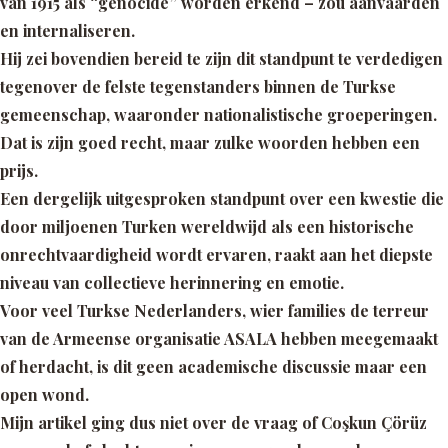
van 1915 als
“genocide”
worden erkend – zou
aanvaarden
en internaliseren
.
Hij zei bovendien bereid te zijn dit standpunt te verdedigen
tegenover de felste tegenstanders binnen de Turkse
gemeenschap, waaronder nationalistische groeperingen.
Dat is zijn goed recht, maar zulke woorden hebben een
prijs.
Een dergelijk uitgesproken standpunt over een kwestie die
door miljoenen Turken wereldwijd als een historische
onrechtvaardigheid wordt ervaren, raakt aan het diepste
niveau van collectieve herinnering en emotie.
Voor veel Turkse Nederlanders, wier families de terreur
van de Armeense organisatie ASALA hebben meegemaakt
of herdacht, is dit geen academische discussie maar een
open wond.
Mijn artikel ging dus niet over de vraag of Coşkun Çörüz