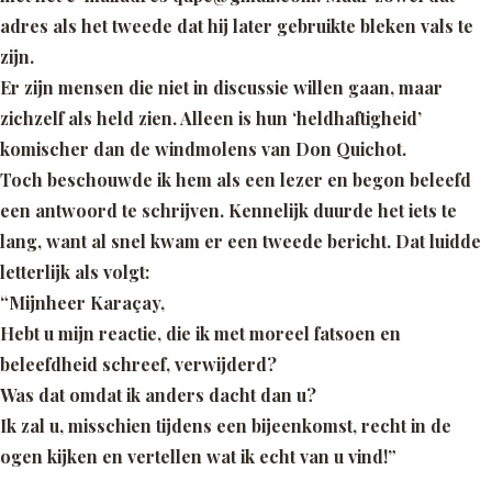
adres als het tweede dat hij later gebruikte bleken vals te
zijn.
Er zijn mensen die niet in discussie willen gaan, maar
zichzelf als held zien. Alleen is hun ‘heldhaftigheid’
komischer dan de windmolens van Don Quichot.
Toch beschouwde ik hem als een lezer en begon beleefd
een antwoord te schrijven. Kennelijk duurde het iets te
lang, want al snel kwam er een tweede bericht. Dat luidde
letterlijk als volgt:
“Mijnheer Karaçay,
Hebt u mijn reactie, die ik met moreel fatsoen en
beleefdheid schreef, verwijderd?
Was dat omdat ik anders dacht dan u?
Ik zal u, misschien tijdens een bijeenkomst, recht in de
ogen kijken en vertellen wat ik echt van u vind!”