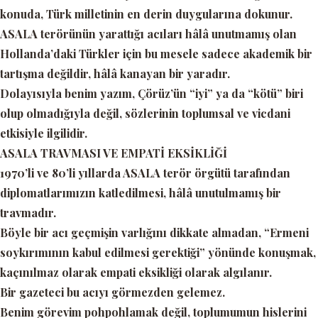
konuda, Türk milletinin en derin duygularına dokunur.
ASALA terörünün yarattığı acıları hâlâ unutmamış olan
Hollanda’daki Türkler için bu mesele sadece akademik bir
tartışma değildir, hâlâ kanayan bir yaradır.
Dolayısıyla benim yazım, Çörüz’ün
“iyi” ya da “kötü”
biri
olup olmadığıyla değil,
sözlerinin toplumsal ve vicdani
etkisiyle
ilgilidir.
ASALA TRAVMASI VE EMPATİ EKSİKLİĞİ
1970’li ve 80’li yıllarda ASALA terör örgütü tarafından
diplomatlarımızın katledilmesi, hâlâ unutulmamış bir
travmadır.
Böyle bir acı geçmişin varlığını dikkate almadan,
“Ermeni
soykırımının kabul edilmesi gerektiği”
yönünde konuşmak,
kaçınılmaz olarak empati eksikliği olarak algılanır.
Bir gazeteci bu acıyı görmezden gelemez.
Benim görevim pohpohlamak değil, toplumumun hislerini