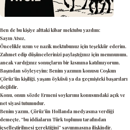
Ben de bu kişiye alttaki kibar mektubu yazdım:
Sayın Atsız,
Öncelikle uzun ve nazik mektubunuz için teşekkür ederim.
Zahmet edip düşüncelerinizi paylaştığınız için memnunum,
ancak vardığınız sonuçların bir kısmına katılmıyorum.
Başından söyleyeyim: Benim yazımın konusu Coşkun
Çörüz’ün kişiliği, yaşam öyküsü ya da geçmişteki başarıları
değildir.
Konu, onun sözde Ermeni soykırımı konusundaki açık ve
net siyasi tutumudur.
Benim yazım, Çörüz’ün Hollanda medyasına verdiği
demeçte,
“bu iddiaların Türk toplumu tarafından
içselleştirilmesi gerektiğini”
savunmasına ilişkindir.