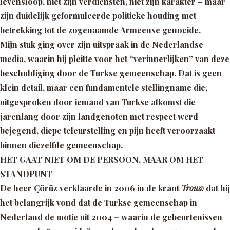
levensloop, niet zijn verdiensten, niet zijn karakter – maar
zijn
duidelijk
geformuleerde politieke houding met
betrekking tot de zogenaamde Armeense genocide.
Mijn stuk ging over zijn uitspraak in de Nederlandse
media, waarin hij pleitte voor het “verinnerlijken” van deze
beschuldiging door de Turkse gemeenschap. Dat is geen
klein detail, maar een fundamentele stellingname die,
uitgesproken door iemand van Turkse afkomst die
jarenlang door zijn landgenoten met respect werd
bejegend, diepe teleurstelling en pijn heeft veroorzaakt
binnen diezelfde gemeenschap.
HET GAAT NIET OM DE PERSOON, MAAR OM HET
STANDPUNT
De heer Çörüz verklaarde in 2006 in de krant
Trouw
dat hij
het belangrijk vond dat de Turkse gemeenschap in
Nederland de motie uit 2004 – waarin de gebeurtenissen