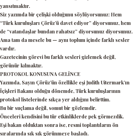
yansıtmaktır.
Siz yazımda bir çelişki olduğunu söylüyorsunuz: Hem
“Türk kuruluşları Çörüz’ü davet ediyor”
diyorsunuz, hem
de “vatandaşlar bundan rahatsız” diyorsunuz diyorsunuz.
Ama tam da mesele bu —
aynı toplum içinde farklı sesler
vardır.
Gazetecinin görevi bu farklı sesleri gizlemek değil,
görünür kılmaktır.
PROTOKOL KONUSUNA GELİNCE
Yazımda, Sayın Çörüz’ün özellikle eşi Judith Uitermark’ın
İçişleri Bakanı olduğu dönemde, Türk kuruluşlarının
protokol listelerinde sıkça yer aldığını belirttim.
Bu bir suçlama değil,
somut bir gözlemdir.
Önceleri kendisini bu tür etkinliklerde pek görmezdik.
Eşi bakan olduktan sonra ise, resmi toplantıların ön
sıralarında sık sık görünmeye başladı.