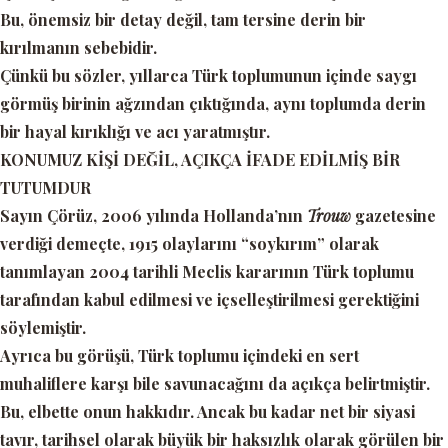
Bu, önemsiz bir detay değil, tam tersine derin bir
kırılmanın sebebidir.
Çünkü bu sözler, yıllarca Türk toplumunun içinde saygı
görmüş birinin ağzından çıktığında, aynı toplumda derin
bir hayal kırıklığı ve acı yaratmıştır.
KONUMUZ KİŞİ DEĞİL, AÇIKÇA İFADE EDİLMİŞ BİR
TUTUMDUR
Sayın Çörüz, 2006 yılında Hollanda’nın
Trouw
gazetesine
verdiği demeçte, 1915 olaylarını “soykırım” olarak
tanımlayan 2004 tarihli Meclis kararının Türk toplumu
tarafından
kabul edilmesi ve içselleştirilmesi
gerektiğini
söylemiştir.
Ayrıca bu görüşü, Türk toplumu içindeki en sert
muhaliflere karşı bile savunacağını da açıkça belirtmiştir.
Bu, elbette onun hakkıdır. Ancak bu kadar net bir siyasi
tavır, tarihsel olarak büyük bir haksızlık olarak görülen bir