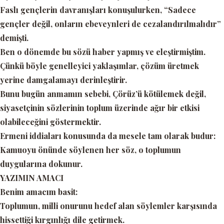
Faslı gençlerin davranışları konuşulurken,
“Sadece
gençler değil, onların ebeveynleri de cezalandırılmalıdır”
demişti.
Ben o dönemde bu sözü haber yapmış ve eleştirmiştim.
Çünkü böyle genelleyici yaklaşımlar, çözüm üretmek
yerine damgalamayı derinleştirir.
Bunu bugün anmamın sebebi, Çörüz’ü kötülemek değil,
siyasetçinin sözlerinin toplum üzerinde ağır bir etkisi
olabileceğini
göstermektir.
Ermeni iddiaları konusunda da mesele tam olarak budur:
Kamuoyu önünde söylenen her söz, o toplumun
duygularına dokunur.
YAZIMIN AMACI
Benim amacım basit:
Toplumun, milli onurunu hedef alan söylemler karşısında
hissettiği kırgınlığı dile getirmek.