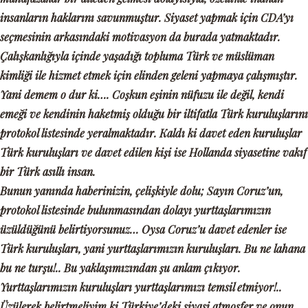
insanların haklarını savunmuştur. Siyaset yapmak için CDA’yı
seçmesinin arkasındaki motivasyon da burada yatmaktadır.
Çalışkanlığıyla içinde yaşadığı topluma Türk ve müslüman
kimliği ile hizmet etmek için elinden geleni yapmaya çalışmıştır.
Yani demem o dur ki…. Coşkun eşinin nüfuzu ile değil, kendi
emeği ve kendinin haketmiş olduğu bir iltifatla Türk kuruluşlarını
protokol listesinde yeralmaktadır. Kaldı ki davet eden kuruluşlar
Türk kuruluşları ve davet edilen kişi ise Hollanda siyasetine vakıf
bir Türk asıllı insan.
Bunun yanında haberinizin, çelişkiyle dolu; Sayın Coruz’un,
protokol listesinde bulunmasından dolayı yurttaşlarımızın
üzüldüğünü belirtiyorsunuz… Oysa Coruz’u davet edenler ise
Türk kuruluşları, yani yurttaşlarımızın kuruluşları. Bu ne lahana
bu ne turşu!.. Bu yaklaşımızından şu anlam çıkıyor.
Yurttaşlarımızın kuruluşları yurttaşlarımızı temsil etmiyor!..
Üzülerek belirtmeliyim ki Türkiye’deki siyasi atmosfer ve onun