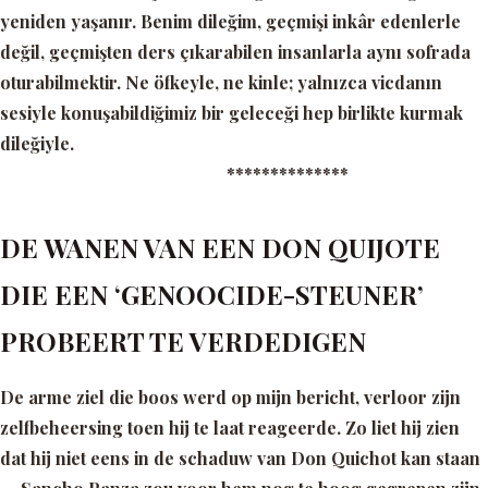
yeniden yaşanır. Benim dileğim, geçmişi inkâr edenlerle
değil, geçmişten ders çıkarabilen insanlarla aynı sofrada
oturabilmektir. Ne öfkeyle, ne kinle; yalnızca vicdanın
sesiyle konuşabildiğimiz bir geleceği hep birlikte kurmak
dileğiyle.
**************
DE WANEN VAN EEN DON QUIJOTE
DIE EEN ‘GENOOCIDE-STEUNER’
PROBEERT TE VERDEDIGEN
De arme ziel die boos werd op mijn bericht, verloor zijn
zelfbeheersing toen hij te laat reageerde. Zo liet hij zien
dat hij niet eens in de schaduw van Don Quichot kan staan