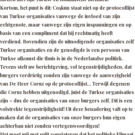
Kortom, het punt is dit: Coşkun staat niet op de protocollijst
van Turkse organisaties vanwege de invloed van zijn
echtgenote, maar vanwege zijn eigen inspanningen en op
basis van een compliment dat hij rechtmatig heeft
verdiend. Bovendien zijn de uitnodigende organisaties zelf
Turkse organisaties en de genodigde is een persoon van
Turkse afkomst die thuis is in de Nederlandse politiek.
Tevens stelt uw berichtgeving, vol tegenstrijdigheden, dat
burgers verdrietig zouden zijn vanwege de aanwezigheid
van De Heer Coruz op de protocollijst… Terwijl degenen
die Coruz hebben uitgenodigd, juist de Turkse organisaties
zijn – dus de organisaties van onze burgers zelf. Dit is een
volstrekte tegenstrijdigheid! Uit deze benadering valt op te
maken dat de organisaties van onze burgers hun eigen
achterban niet zouden vertegenwoordigen!
Het moet mij met spijt constateren dat het politieke klimaat