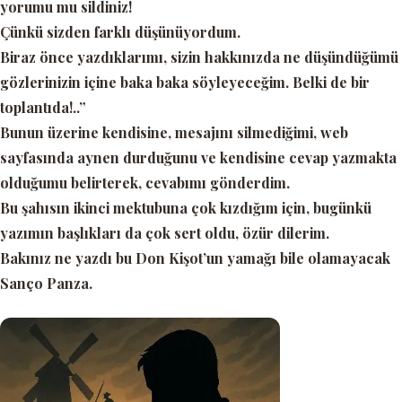
yorumu mu sildiniz!
Çünkü sizden farklı düşünüyordum.
Biraz önce yazdıklarımı, sizin hakkınızda ne düşündüğümü
gözlerinizin içine baka baka söyleyeceğim. Belki de bir
toplantıda!..”
Bunun üzerine kendisine, mesajını silmediğimi, web
sayfasında aynen durduğunu ve kendisine cevap yazmakta
olduğumu belirterek, cevabımı gönderdim.
Bu şahısın ikinci mektubuna çok kızdığım için, bugünkü
yazımın başlıkları da çok sert oldu, özür dilerim.
Bakınız ne yazdı bu Don Kişot’un yamağı bile olamayacak
Sanço Panza.