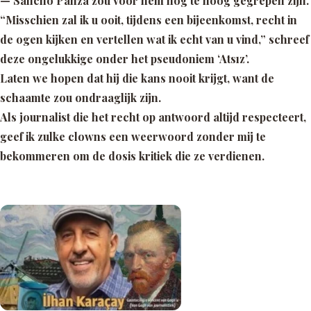
— Sancho Panza zou voor hem nog te hoog gegrepen zijn.
“Misschien zal ik u ooit, tijdens een bijeenkomst, recht in
de ogen kijken en vertellen wat ik echt van u vind,” schreef
deze ongelukkige onder het pseudoniem ‘Atsız’.
Laten we hopen dat hij die kans nooit krijgt, want de
schaamte zou ondraaglijk zijn.
Als journalist die het recht op antwoord altijd respecteert,
geef ik zulke clowns een weerwoord zonder mij te
bekommeren om de dosis kritiek die ze verdienen.