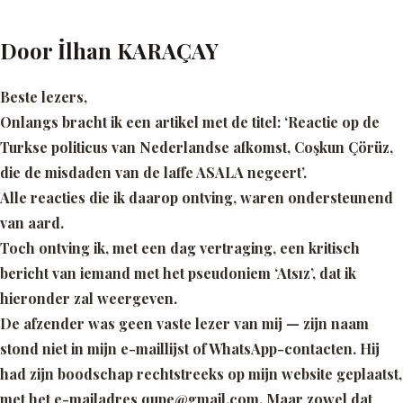
Door İlhan KARAÇAY
Beste lezers,
Onlangs bracht ik een artikel met de titel: ‘Reactie op de
Turkse politicus van Nederlandse afkomst, Coşkun Çörüz,
die de misdaden van de laffe ASALA negeert’.
Alle reacties die ik daarop ontving, waren ondersteunend
van aard.
Toch ontving ik, met een dag vertraging, een kritisch
bericht van iemand met het pseudoniem ‘Atsız’, dat ik
hieronder zal weergeven.
De afzender was geen vaste lezer van mij — zijn naam
stond niet in mijn e-maillijst of WhatsApp-contacten. Hij
had zijn boodschap rechtstreeks op mijn website geplaatst,
met het e-mailadres qupe@gmail.com. Maar zowel dat