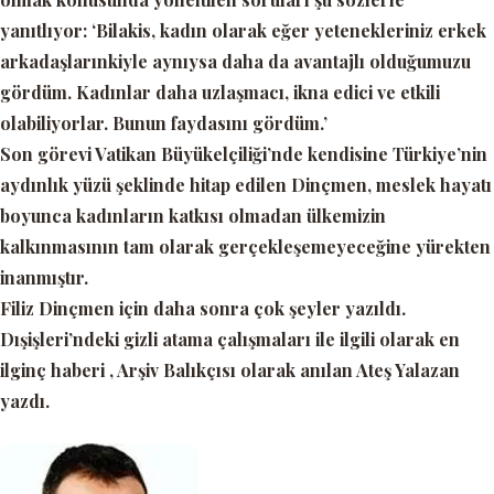
yanıtlıyor
: ‘Bilakis, kadın olarak eğer yetenekleriniz erkek
arkadaşlarınkiyle aynıysa daha da avantajlı olduğumuzu
gördüm. Kadınlar daha uzlaşmacı, ikna edici ve etkili
olabiliyorlar. Bunun faydasını gördüm.’
Son görevi Vatikan Büyükelçiliği’nde kendisine Türkiye’nin
aydınlık yüzü şeklinde hitap edilen Dinçmen, meslek hayatı
boyunca kadınların katkısı olmadan ülkemizin
kalkınmasının tam olarak gerçekleşemeyeceğine yürekten
inanmıştır.
Filiz Dinçmen için daha sonra çok şeyler yazıldı.
Dışişleri’ndeki gizli atama çalışmaları ile ilgili olarak en
ilginç haberi , Arşiv Balıkçısı olarak anılan Ateş Yalazan
yazdı.