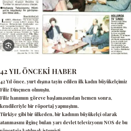
42 YIL ÖNCEKİ HABER
42 Yıl önce, yurt dışına tayin edilen ilk kadın büyükelçimiz
Filiz Dinçmen olmuştu.
Filiz hanımın göreve başlamasından hemen sonra,
kendileriyle bir röportaj yapmıştım.
Türkiye gibi bir ülkeden, bir kadının büyükelçi olarak
atanmasını ilginç bulan yarı devlet televizyonu NOS de bu
röportaja katılmak istemişti.