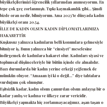
büyükelçilerimizi öğrencilik yıllarımdan anımsıyorum. En
tepe çok geç zorlanmıştı. Tıpkı kaymakamlık gibi… Şimdi
bizde oran nedir, bilmiyorum. Ama 2023’te dünyada kadın
büyükelçi oranı 20.54.
İLLE DE KADIN OLSUN KADIN DİPLOMATLARIMIZA
HAKARETTİR
Kuşkusuz yalnızca kadınların belli konumlara gelmesiyle
bitmiyor iş. Bunu yalnızca bir “cinsiyet” meselesine
indirgemek de kadınlara hakaret olur. Kadınları siyasi ve
toplumsal düşünceleriyle bir bütün içinde ele almalıdır.
Bazı durumlarda bir kadın yerine erkeği yeğlemek de
mümkün oluyor. “Amaaan iyi ki o değil…” diye tahtalara
vurduğum çok olmuştur.
Eşitsizlik kadar, kadın olsun çamurdan olsun anlayışı bir o
kadar yanlış ve kadına ve ülkeye zarar vericidir.
Büyükelçi yapmakta hiç zorlanmayacağımız, aşan taşan o