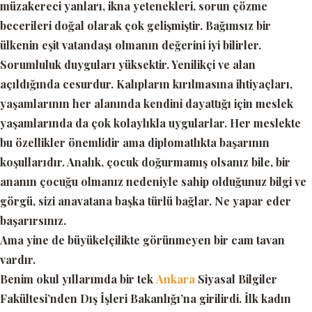
müzakereci yanları, ikna yetenekleri, sorun çözme
becerileri doğal olarak çok gelişmiştir. Bağımsız bir
ülkenin eşit vatandaşı olmanın değerini iyi bilirler.
Sorumluluk duyguları yüksektir. Yenilikçi ve alan
açıldığında cesurdur. Kalıpların kırılmasına ihtiyaçları,
yaşamlarının her alanında kendini dayattığı için meslek
yaşamlarında da çok kolaylıkla uygularlar. Her meslekte
bu özellikler önemlidir ama diplomatlıkta başarının
koşullarıdır. Analık, çocuk doğurmamış olsanız bile, bir
ananın çocuğu olmanız nedeniyle sahip olduğunuz bilgi ve
görgü, sizi anavatana başka türlü bağlar. Ne yapar eder
başarırsınız.
Ama yine de büyükelçilikte görünmeyen bir cam tavan
vardır.
Benim okul yıllarımda bir tek
Ankara
Siyasal Bilgiler
Fakültesi’nden Dış İşleri Bakanlığı’na girilirdi. İlk kadın