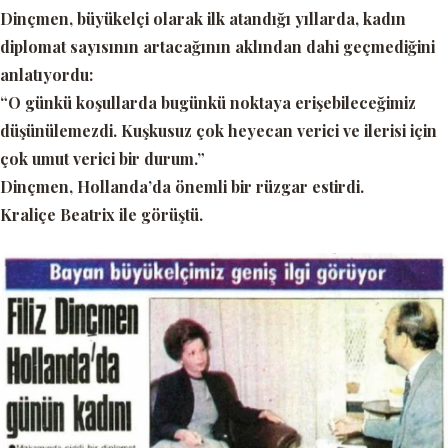
Dinçmen, büyükelçi olarak ilk atandığı yıllarda, kadın
diplomat sayısının artacağının aklından dahi geçmediğini
anlatıyordu:
“O günkü koşullarda bugünkü noktaya erişebileceğimiz
düşünülemezdi. Kuşkusuz çok heyecan verici ve ilerisi için
çok umut verici bir durum.”
Dinçmen, Hollanda’da önemli bir rüzgar estirdi.
Kraliçe Beatrix ile görüştü.