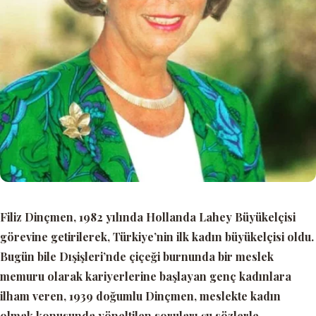
Filiz Dinçmen, 1982 yılında Hollanda Lahey Büyükelçisi
görevine getirilerek, Türkiye’nin ilk kadın büyükelçisi oldu.
Bugün bile Dışişleri’nde çiçeği burnunda bir meslek
memuru olarak kariyerlerine başlayan genç kadınlara
ilham veren, 1939 doğumlu Dinçmen, meslekte kadın
olmak konusunda yöneltilen soruları şu sözlerle