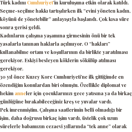
Türk kadını
Cumhuriyet
’in kuruluşuna etkin olarak katıldı.
Seçme-seçilme hakkı tartışılırken ilk “evini yöneten kadın,
köyünü de yönetebilir” anlayışıyla başlandı. Çok kısa süre
sonra gerisi geldi.
Kadınların çalışma yaşamına girmesinin önü bir tek
yasalarla tanınan haklarla açılmıyor. O “hakları”
kullanabilme ortam ve koşullarının da birlikte yaratılması
gerekiyor. Eskiyi besleyen köklerin sökülüp atılması
gerekiyor.
30 yıl önce Kuzey Kore Cumhuriyeti’ne ilk gittiğimde en
özendiğim konulardan biri olmuştu. Özellikle diplomat ve
hekim
anne
ler için çocuklarınızı gece yatısına ya da birkaç
günlüğüne bırakabileceğiniz kreş ve yuvalar vardı.
Pek imrenmiştim. Çalışma saatlerimin belli olmadığı bir
işim, daha doğrusu birkaç işim vardı, üstelik çok uzun
sürelerle babamızın cezaevi yıllarında “tek anne” olarak