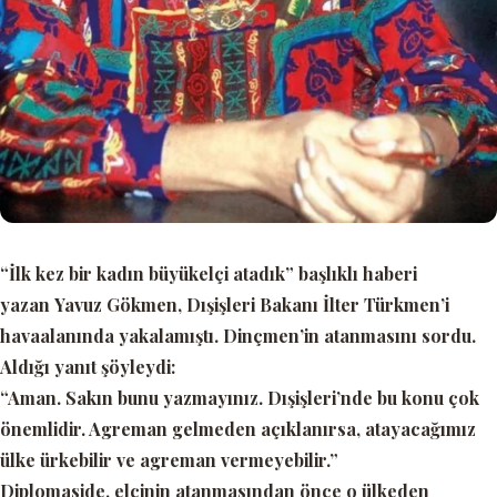
“İlk kez bir kadın büyükelçi atadık”
başlıklı haberi
yazan Yavuz Gökmen, Dışişleri Bakanı İlter Türkmen’i
havaalanında yakalamıştı. Dinçmen’in atanmasını sordu.
Aldığı yanıt şöyleydi:
“Aman. Sakın bunu yazmayınız. Dışişleri’nde bu konu çok
önemlidir. Agreman gelmeden açıklanırsa, atayacağımız
ülke ürkebilir ve agreman vermeyebilir.”
Diplomaside, elçinin atanmasından önce o ülkeden