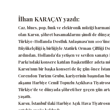
İlhan KARAÇAY yazdı:
Caz, blues, pop, funk ve elektronik müziği harman
olan Karsu, şöhret basamaklarını şimdi de dünya
Türkiye-Hollanda Dostluk Anlaşması’nın 100’üncü
Büyükelçiliği iş birliğiyle Atatürk Orman Çiftliği
ardından, Hollanda’da yetişen ve sevilen sanatçı
Parkı’ndaki konsere katılan Başkentliler adeta müz
Karsu’nun bir başka konseri de üç gün önce İstan
Corendon Turizm Grubu, kariyerinin başından bu
akşamı Harbiye Cemil Topuzlu Açıkhava Tiyatrosu
Türkiye’de ve dünyada şöhreti her geçen gün art
yaşattı.
Karsu, İstanbul’daki Harbiye Açık Hava Tiyatrosu