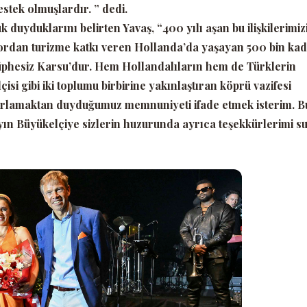
stek olmuşlardır. ”
dedi.
k duyduklarını belirten Yavaş,
“400 yılı aşan bu ilişkilerimiz
spordan turizme katkı veren Hollanda’da yaşayan 500 bin ka
 şüphesiz Karsu’dur. Hem Hollandalıların hem de Türklerin
çisi gibi iki toplumu birbirine yakınlaştıran köprü vazifesi
rlamaktan duyduğumuz memnuniyeti ifade etmek isterim. B
ın Büyükelçiye sizlerin huzurunda ayrıca teşekkürlerimi 