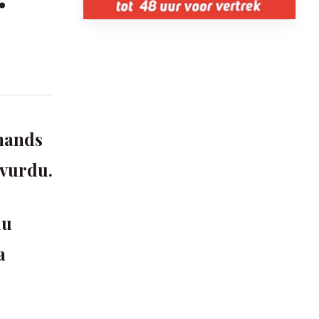
jnands
 vurdu.
lu
a