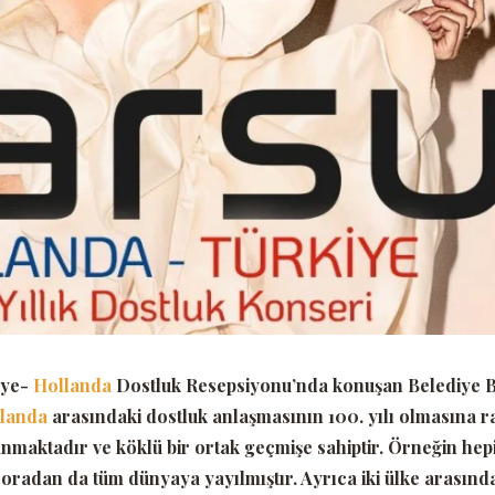
iye-
Hollanda
Dostluk Resepsiyonu’nda konuşan Belediye 
llanda
arasındaki dostluk anlaşmasının 100. yılı olmasına r
yanmaktadır ve köklü bir ortak geçmişe sahiptir. Örneğin hep
, oradan da tüm dünyaya yayılmıştır. Ayrıca iki ülke arasınd