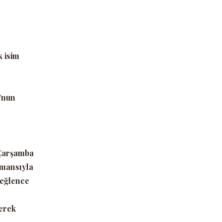
k isim
’
nun
 Çarşamba
rmansıyla
 eğlence
erek