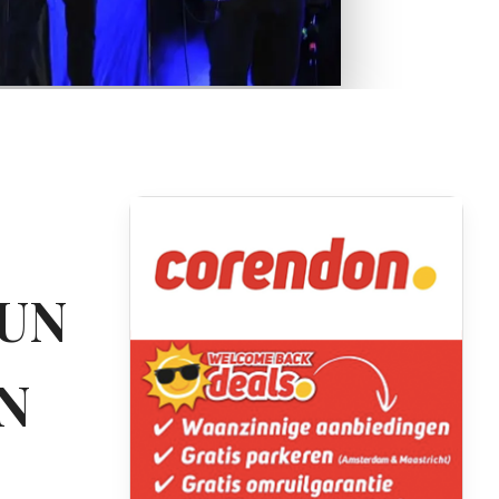
UN
N
…