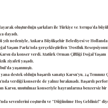
layarak oluşturduğu şarkıları ile Türkiye ve Avrupa’da büyü
ya dayadı.
 yılı nedeniyle, Ankara Büyükşehir Belediyesi ve Hollanda
 Doğal Yaşam Parkı’nda gerçekleştirilen
‘Dostluk Resepsiyonu
 Karsu da konser verdi. Atatürk Orman Çiftliği Doğal Yaşam
ik ziyafeti yaşadı.
bul’da yaşanmıştı.
 yana destek olduğu başarılı sanatçı Karsu’yu, 24 Temmuz
’nda verdiği konserde de yalnız bırakmadı. Başarılı perfo
an Karsu, unutulmaz konseriyle hayranlarına benzersiz bir
’nda sevenlerini coşturdu ve
“Düğünüme Hoş Geldiniz!”
diy