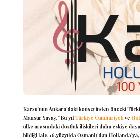
Karsu’nun Ankara’daki konserinden önceki Türk
Mansur Yavaş,
“Bu yıl
Türkiye Cumhuriyeti
ve
Ho
ülke arasındaki dostluk ilişkileri daha eskiye da
bildiği lale, 16.yüzyılda Osmanlı’dan Hollanda’ya