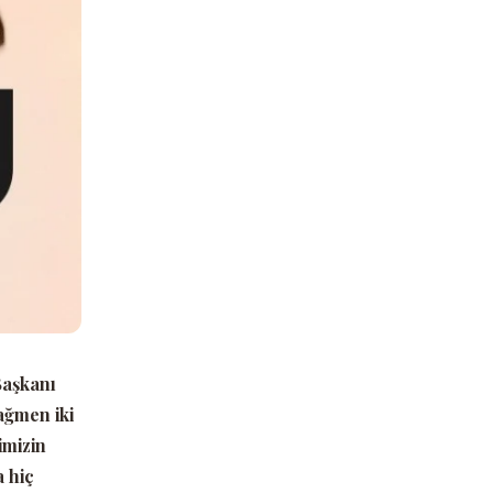
Başkanı
ağmen iki
imizin
a hiç