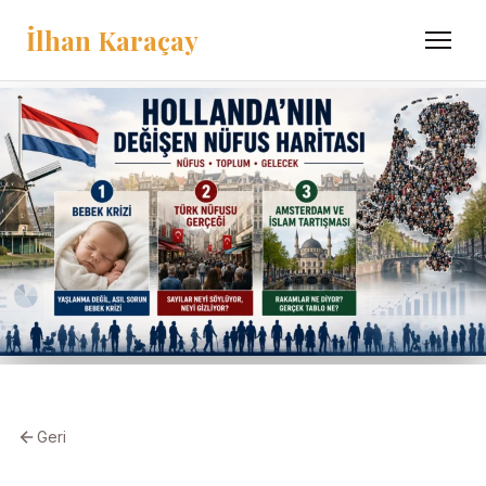
İlhan Karaçay
Menü
Geri