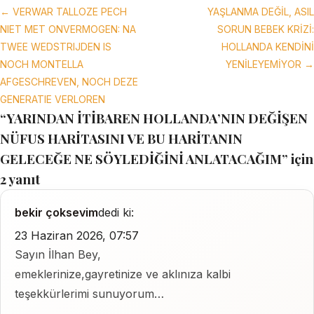
← VERWAR TALLOZE PECH
YAŞLANMA DEĞİL, ASIL
NIET MET ONVERMOGEN: NA
SORUN BEBEK KRİZİ:
TWEE WEDSTRIJDEN IS
HOLLANDA KENDİNİ
NOCH MONTELLA
YENİLEYEMİYOR →
AFGESCHREVEN, NOCH DEZE
GENERATIE VERLOREN
“YARINDAN İTİBAREN HOLLANDA’NIN DEĞİŞEN
NÜFUS HARİTASINI VE BU HARİTANIN
GELECEĞE NE SÖYLEDİĞİNİ ANLATACAĞIM” için
2 yanıt
bekir çoksevim
dedi ki:
23 Haziran 2026, 07:57
Sayın İlhan Bey,
emeklerinize,gayretinize ve aklınıza kalbi
teşekkürlerimi sunuyorum…