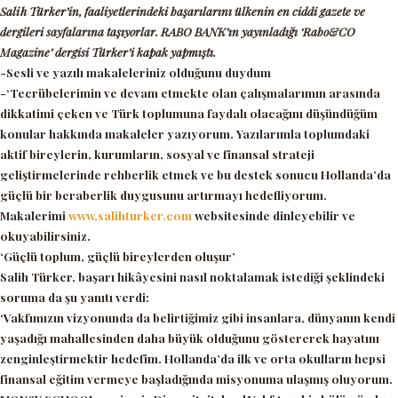
Salih Türker’in, faaliyetlerindeki başarılarını ülkenin en ciddi gazete ve
dergileri sayfalarına taşıyorlar. RABO BANK’ın yayınladığı ‘Rabo&CO
Magazine’ dergisi Türker’i kapak yapmıştı.
-Sesli ve yazılı makaleleriniz olduğunu duydum
-‘Tecrübelerimin ve devam etmekte olan çalışmalarımın arasında
dikkatimi çeken ve Türk toplumuna faydalı olacağını düşündüğüm
konular hakkında makaleler yazıyorum. Yazılarımla toplumdaki
aktif bireylerin, kurumların, sosyal ve finansal strateji
geliştirmelerinde rehberlik etmek ve bu destek sonucu Hollanda’da
güçlü bir beraberlik duygusunu artırmayı hedefliyorum.
Makalerimi
www.salihturker.com
websitesinde dinleyebilir ve
okuyabilirsiniz.
‘Güçlü toplum, güçlü bireylerden oluşur’
Salih Türker, başarı hikâyesini nasıl noktalamak istediği şeklindeki
soruma da şu yanıtı verdi:
‘Vakfımızın vizyonunda da belirtiğimiz gibi insanlara, dünyanın kendi
yaşadığı mahallesinden daha büyük olduğunu göstererek hayatını
zenginleştirmektir hedefim. Hollanda’da ilk ve orta okulların hepsi
finansal eğitim vermeye başladığında misyonuma ulaşmış oluyorum.