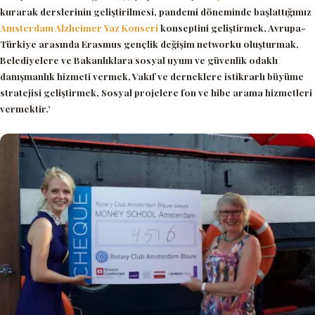
kurarak derslerinin geliştirilmesi, pandemi döneminde başlattığımız
Amsterdam Alzheimer Yaz Konseri
konseptini geliştirmek, Avrupa-
Türkiye arasında Erasmus gençlik değişim networku oluşturmak,
Belediyelere ve Bakanlıklara sosyal uyum ve güvenlik odaklı
danışmanlık hizmeti vermek, Vakıf ve derneklere istikrarlı büyüme
stratejisi geliştirmek, Sosyal projelere fon ve hibe arama hizmetleri
vermektir.’