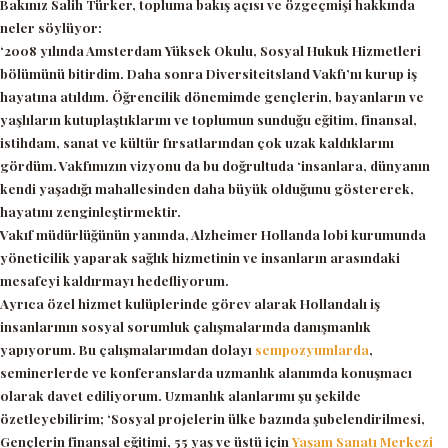
Bakınız Salih Türker, topluma bakış açısı ve özgeçmişi hakkında
neler söylüyor:
‘2008 yılında Amsterdam Yüksek Okulu, Sosyal Hukuk Hizmetleri
bölümünü bitirdim. Daha sonra Diversiteitsland Vakfı’nı kurup iş
hayatına atıldım. Öğrencilik dönemimde gençlerin, bayanların ve
yaşlıların kutuplaştıklarını ve toplumun sunduğu eğitim, finansal,
istihdam, sanat ve kültür fırsatlarından çok uzak kaldıklarını
gördüm. Vakfımızın vizyonu da bu doğrultuda ‘insanlara, dünyanın
kendi yaşadığı mahallesinden daha büyük olduğunu göstererek,
hayatını zenginleştirmektir.
Vakıf müdürlüğünün yanında, Alzheimer Hollanda lobi kurumunda
yöneticilik yaparak sağlık hizmetinin ve insanların arasındaki
mesafeyi kaldırmayı hedefliyorum.
Ayrıca özel hizmet kulüplerinde görev alarak Hollandalı iş
insanlarının sosyal sorumluk çalışmalarında danışmanlık
yapıyorum. Bu çalışmalarımdan dolayı
sempozyumlarda
,
seminerlerde ve konferanslarda uzmanlık alanımda konuşmacı
olarak davet ediliyorum. Uzmanlık alanlarımı şu şekilde
özetleyebilirim; ‘Sosyal projelerin ülke bazında şubelendirilmesi,
Gençlerin finansal eğitimi, 55 yaş ve üstü için
Yaşam Sanatı Merkezi