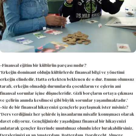
-Finansal eğitim bir kültürün parçası mıdır?
‘Erkeğin dominant olduğu kültürlerde finansal bilgi ve yönetimi
erkeğin elindedir. Hatta erkekten beklenen de o dur. Bunun olumsuz
tarafı, erkeğin olmadığı durumlarda çocukların ve eşlerin ani
finansal sorunlar içine düşmeleridir. Gizli borçların ortaya çıkması
ve gelirin anında kesilmesi gibi büyük sorunlar yaşanılmaktadır.’
-Siz de bir finansal hikayenizi gençlerle paylaşmak ister misiniz?
‘Ders verdiğimiz her şehirde iş insanlarını misafir konuşmacı olarak
davet ediyoruz. Gençliğinizde yaşadığınız finansal bir hikayenizi
anlatarak gençler üzerinde unutulmaz olumlu izler bırakabilirsiniz.
Derslerimizi şu an Amsterdam, Rotterdam, Dordrecht, Almere,