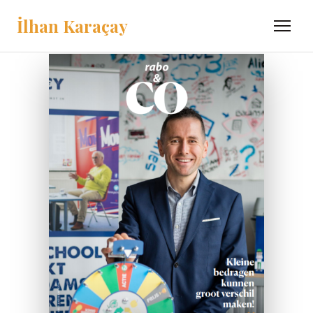
İlhan Karaçay
Menü