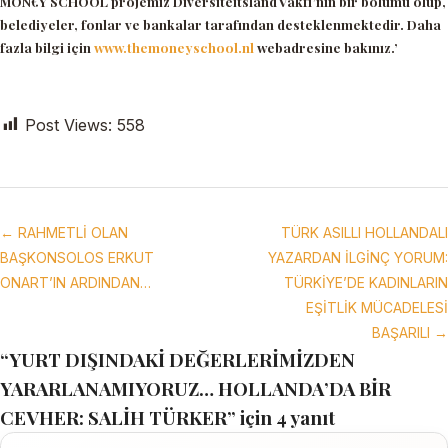
MON€Y SCHOOL projemiz Diversiteitsland Vakfı’nın bir bölümü olup,
belediyeler, fonlar ve bankalar tarafından desteklenmektedir. Daha
fazla bilgi için
www.themoneyschool.nl
webadresine bakınız.’
Post Views:
558
← RAHMETLİ OLAN
TÜRK ASILLI HOLLANDALI
BAŞKONSOLOS ERKUT
YAZARDAN İLGİNÇ YORUM:
ONART’IN ARDINDAN…
TÜRKİYE’DE KADINLARIN
EŞİTLİK MÜCADELESİ
BAŞARILI →
“YURT DIŞINDAKİ DEĞERLERİMİZDEN
YARARLANAMIYORUZ… HOLLANDA’DA BİR
CEVHER: SALİH TÜRKER” için 4 yanıt