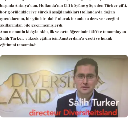
başında Antalya’dan, Hollanda’nın Ulft köyüne göç eden Türker çifti,
hor görüldükleri ve sürekli aşağılandıkları Hollanda’da doğan
çocuklarının, bir gün bir ‘dahi’ olarak insanlara ders vereceğini
akıllarından bile geçirmemişlerdi.
Ama ne mutlu ki öyle oldu, ilk ve orta öğrenimini Ulft’te tamamlayan
Salih Türker, yüksek eğitim için Amsterdam’a geçti ve hukuk
eğitimini tamamladı.