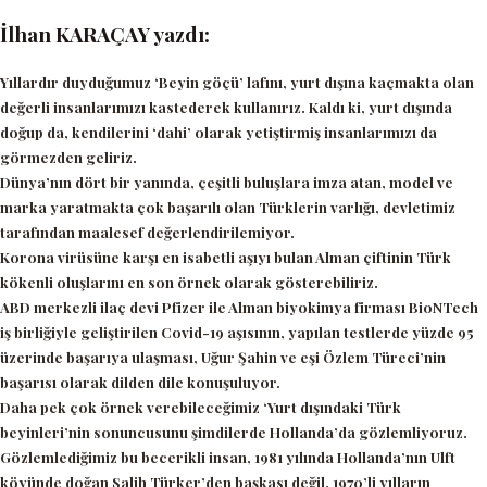
İlhan KARAÇAY yazdı:
Yıllardır duyduğumuz
‘Beyin göçü’
lafını, yurt dışına kaçmakta olan
değerli insanlarımızı kastederek kullanırız. Kaldı ki, yurt dışında
doğup da, kendilerini
‘dahi’
olarak yetiştirmiş insanlarımızı da
görmezden geliriz.
Dünya’nın dört bir yanında, çeşitli buluşlara imza atan, model ve
marka yaratmakta çok başarılı olan Türklerin varlığı, devletimiz
tarafından maalesef değerlendirilemiyor.
Korona virüsüne karşı en isabetli aşıyı bulan Alman çiftinin Türk
kökenli oluşlarını en son örnek olarak gösterebiliriz.
ABD merkezli ilaç devi Pfizer ile Alman biyokimya firması BioNTech
iş birliğiyle geliştirilen Covid-19 aşısının, yapılan testlerde yüzde 95
üzerinde başarıya ulaşması, Uğur Şahin ve eşi Özlem Türeci’nin
başarısı olarak dilden dile konuşuluyor.
Daha pek çok örnek verebileceğimiz
‘Yurt dışındaki Türk
beyinleri’
nin sonuncusunu şimdilerde Hollanda’da gözlemliyoruz.
Gözlemlediğimiz bu becerikli insan, 1981 yılında Hollanda’nın Ulft
köyünde doğan Salih Türker’den başkası değil. 1970’li yılların