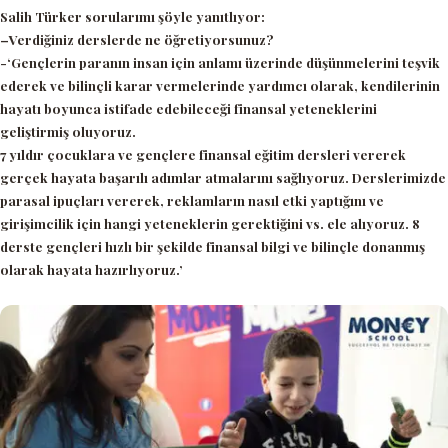
Salih Türker sorularımı şöyle yanıtlıyor:
–
Verdiğiniz derslerde ne öğretiyorsunuz?
-‘Gençlerin paranın insan için anlamı üzerinde düşünmelerini teşvik
ederek ve bilinçli karar vermelerinde yardımcı olarak, kendilerinin
hayatı boyunca istifade edebileceği finansal yeteneklerini
geliştirmiş oluyoruz.
7 yıldır çocuklara ve gençlere finansal eğitim dersleri vererek
gerçek hayata başarılı adımlar atmalarını sağlıyoruz. Derslerimizde
parasal ipuçları vererek, reklamların nasıl etki yaptığını ve
girişimcilik için hangi yeteneklerin gerektiğini vs. ele alıyoruz. 8
derste gençleri hızlı bir şekilde finansal bilgi ve bilinçle donanmış
olarak hayata hazırlıyoruz.’