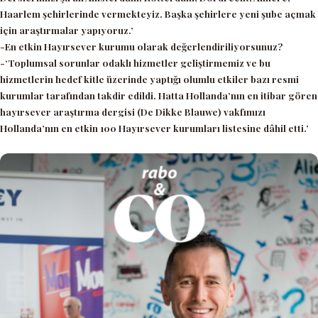
Haarlem şehirlerinde vermekteyiz. Başka şehirlere yeni şube açmak
için araştırmalar yapıyoruz.
’
-En etkin Hayırsever kurumu olarak değerlendiriliyorsunuz?
-‘Toplumsal sorunlar odaklı hizmetler geliştirmemiz ve bu
hizmetlerin hedef kitle üzerinde yaptığı olumlu etkiler bazı resmi
kurumlar tarafından takdir edildi. Hatta Hollanda’nın en itibar gören
hayırsever araştırma dergisi (De Dikke Blauwe) vakfımızı
Hollanda’nın en etkin 100 Hayırsever kurumları listesine dâhil etti.’