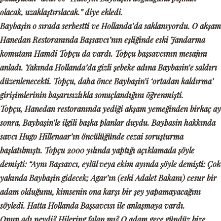
olacak, uzaklaştırılacak.”
diye ekledi.
Baybaşin o sırada serbestti ve Hollanda’da saklanıyordu. O akşam
Hanedan Restoranında Başsavcı’nın eşliğinde eski Jandarma
komutanı Hamdi Topçu da vardı. Topçu başsavcının mesajını
anladı. Yakında Hollanda’da gizli şebeke adına Baybasin’e saldırı
düzenlenecekti. Topçu, daha önce Baybaşin’i
‘ortadan kaldırma’
girişimlerinin başarısızlıkla sonuçlandığını öğrenmişti.
Topçu, Hanedan restoranında yediği akşam yemeğinden birkaç ay
sonra, Baybaşin’le ilgili başka planlar duydu. Baybasin hakkında
savcı Hugo Hillenaar’ın öncülüğünde cezai soruşturma
başlatılmıştı. Topçu 2000 yılında yaptığı açıklamada şöyle
demişti:
“Aynı Başsavcı, eylül veya ekim ayında şöyle demişti: Çok
yakında Baybaşin gidecek; Agar’ın (eski Adalet Bakanı) cesur bir
adam olduğunu, kimsenin ona karşı bir şey yapamayacağını
söyledi. Hatta Hollanda Başsavcısı ile anlaşmaya vardı.
Onun adı neydi? Hilering falan mı? O adam gece gündüz bize