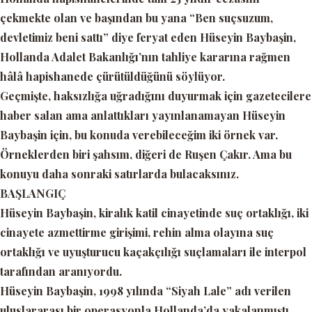
çekmekte olan ve başından bu yana “
Ben suçsuzum,
devletimiz beni sattı”
diye feryat eden Hüseyin Baybaşin,
Hollanda Adalet Bakanlığı’nın tahliye kararına rağmen
hâlâ hapishanede çürütüldüğünü söylüyor.
Geçmişte, haksızlığa uğradığını duyurmak için gazetecilere
haber salan ama anlattıkları yayınlanamayan Hüseyin
Baybaşin için, bu konuda verebileceğim iki örnek var.
Örneklerden biri şahsım, diğeri de Ruşen Çakır. Ama bu
konuyu daha sonraki satırlarda bulacaksınız.
BAŞLANGIÇ
Hüseyin Baybaşin, kiralık katil cinayetinde suç ortaklığı, iki
cinayete azmettirme girişimi, rehin alma olayına suç
ortaklığı ve uyuşturucu kaçakçılığı suçlamaları ile interpol
tarafından aranıyordu.
Hüseyin Baybaşin, 1998 yılında
“Siyah Lale”
adı verilen
uluslararası bir operasyonla Hollanda’da yakalanmıştı.