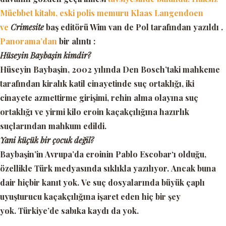
Müebbet
kitabı, eski polis memuru Klaas Langendoen
ve
Crimesite
baş editörü Wim van de Pol tarafından yazıldı .
Panorama’dan
bir alıntı :
Hüseyin Baybaşin kimdir?
Hüseyin Baybaşin, 2002 yılında Den Bosch’taki mahkeme
tarafından kiralık katil cinayetinde suç ortaklığı, iki
cinayete azmettirme girişimi, rehin alma olayına suç
ortaklığı ve yirmi kilo eroin kaçakçılığına hazırlık
suçlarından mahkum edildi.
Yani küçük bir çocuk değil?
Baybaşin’in Avrupa’da eroinin
Pablo Escobar
‘ı olduğu,
özellikle Türk medyasında sıklıkla yazılıyor. Ancak buna
dair hiçbir kanıt yok. Ve suç dosyalarında büyük çaplı
uyuşturucu kaçakçılığına işaret eden hiç bir şey
yok. Türkiye’de sabıka kaydı da yok.