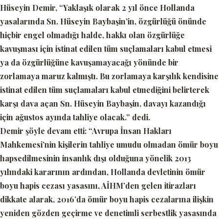
Hüseyin Demir,
“Yaklaşık olarak 2 yıl önce Hollanda
yasalarında Sn. Hüseyin Baybaşin’in, özgürlüğü önünde
hiçbir engel olmadığı halde, hakkı olan özgürlüğe
kavuşması için istinat edilen tüm suçlamaları kabul etmesi
ya da özgürlüğüne kavuşamayacağı yönünde bir
zorlamaya maruz kalmıştı. Bu zorlamaya karşılık kendisine
istinat edilen tüm suçlamaları kabul etmediğini belirterek
karşı dava açan Sn. Hüseyin Baybaşin, davayı kazandığı
için ağustos ayında tahliye olacak.
” dedi.
Demir şöyle devam etti:
“Avrupa İnsan Hakları
Mahkemesi’nin kişilerin tahliye umudu olmadan ömür boyu
hapsedilmesinin insanlık dışı olduğuna yönelik 2013
yılındaki kararının ardından, Hollanda devletinin ömür
boyu hapis cezası yasasını, AİHM’den gelen itirazları
dikkate alarak, 2016’da ömür boyu hapis cezalarına ilişkin
yeniden gözden geçirme ve denetimli serbestlik yasasında