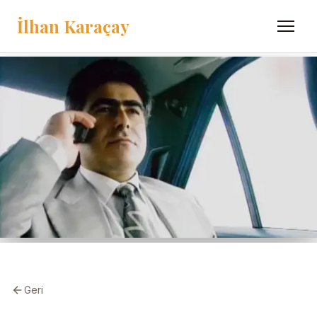
İlhan Karaçay
Menü
Geri