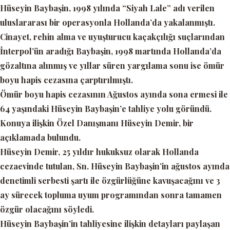
Hüseyin Baybaşin, 1998 yılında
“Siyah Lale”
adı verilen
uluslararası bir operasyonla Hollanda’da yakalanmıştı.
Cinayet, rehin alma ve uyuşturucu kaçakçılığı suçlarından
İnterpol’ün aradığı Baybaşin, 1998 martında Hollanda’da
gözaltına alınmış ve yıllar süren yargılama sonu ise ömür
boyu hapis cezasına çarptırılmıştı.
Ömür boyu hapis cezasının Ağustos ayında sona ermesi ile
64 yaşındaki Hüseyin Baybaşin’e tahliye yolu göründü.
Konuya ilişkin Özel Danışmanı Hüseyin Demir, bir
açıklamada bulundu.
Hüseyin Demir, 25 yıldır hukuksuz olarak Hollanda
cezaevinde tutulan, Sn. Hüseyin Baybaşin’in ağustos ayında
denetimli serbesti şartı ile özgürlüğüne kavuşacağını ve 3
ay sürecek topluma uyum programından sonra tamamen
özgür olacağını söyledi.
Hüseyin Baybaşin’in tahliyesine ilişkin detayları paylaşan