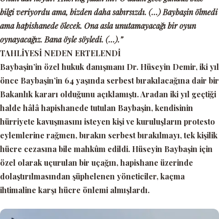
bilgi veriyordu ama, bizden daha sabırsızdı. (…) Baybaşin ölmedi
ama hapishanede ölecek. Ona asla unutamayacağı bir oyun
oynayacağız. Bana öyle söyledi. (…).”
TAHLİYESİ NEDEN ERTELENDİ
Baybaşin’in özel hukuk danışmanı Dr. Hüseyin Demir, iki yıl
önce Baybaşin’in 64 yaşında serbest bırakılacağına dair bir
Bakanlık kararı olduğunu açıklamıştı. Aradan iki yıl geçtiği
halde hâlâ hapishanede tutulan Baybaşin, kendisinin
hürriyete kavuşmasını isteyen kişi ve kuruluşların protesto
eylemlerine rağmen, bırakın serbest bırakılmayı, tek kişilik
hücre cezasına bile mahkûm edildi. Hüseyin Baybaşin için
özel olarak uçurulan bir uçağın, hapishane üzerinde
dolaştırılmasından şüphelenen yöneticiler, kaçma
ihtimaline karşı hücre önlemi almışlardı.