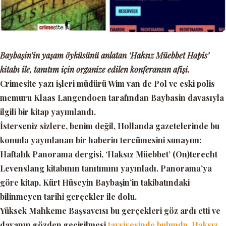
Baybaşin’in yaşam öyküsünü anlatan ‘Haksız Müebbet Hapis’
kitabı ile, tanıtım için organize edilen konferansın afişi.
Crimesite
yazı işleri müdürü Wim van de Pol ve eski polis
memuru Klaas Langendoen tarafından Baybasin davasıyla
ilgili bir kitap yayımlandı.
İsterseniz sizlere, benim değil, Hollanda gazetelerinde bu
konuda yayınlanan bir haberin tercümesini sunayım:
Haftalık Panorama dergisi,
‘Haksız Müebbet’
(On)terecht
Levenslang kitabının tanıtımını yayınladı. Panorama’ya
göre kitap, Kürt Hüseyin Baybaşin’in takibatındaki
bilinmeyen tarihi gerçekler ile dolu.
Yüksek Mahkeme Başsavcısı bu gerçekleri göz ardı etti ve
davanın gözden geçirilmesi
tavsiyesinde bulundu.
Haksız