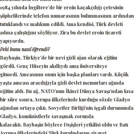
1984 yılında İngiltere’de bir eroin kaçakçılığı çetesinin
şüphelilerinde telefon numarasının bulunmasının ardından
tutuklandı ve mahkum edildi. Ama kendisi, Türk devleti
adına çalıştığını söylüyor. Zira bu devlet eroin ticareti
yapıyordu.
Peki bunu nasıl öğrendi?
Baybaşin, Türkiye’de bir nevi gizli ajan olarak eğitim
gördü. Genç Hüseyin akıllıydı ama üniversiteye
gitmedi. Amcasının onun için başka planları vardı. Küçük
yaşta amcası aracılığıyla gizli devlet memurları ağında
eğitim aldı. Bu ağ, NATO’nun İkinci Dünya Savaşı’ndan kısa
bir süre sonra, Avrupa ülkelerinde kurduğu sözde Gladyo
ağından ortaya çıktı. Sovyetler Birliği’nin işgali durumunda
Gladyo, komünistlerle savaşmak zorunda
kalacaktı. Baybaşin böylece Dışişleri yetkilisi oldu ve Batı
Avrupa ülkelerindeki Türk kuruluşlarını ziyaret