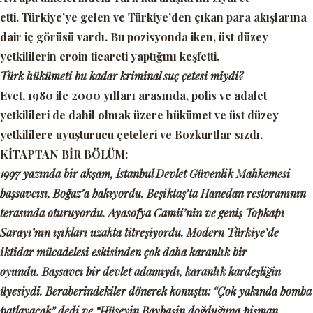
etti. Türkiye’ye gelen ve Türkiye’den çıkan para akışlarına
dair iç görüsü vardı. Bu pozisyonda iken, üst düzey
yetkililerin eroin ticareti yaptığını keşfetti.
Türk hükümeti bu kadar kriminal suç çetesi miydi?
Evet, 1980 ile 2000 yılları arasında, polis ve adalet
yetkilileri de dahil olmak üzere hükümet ve üst düzey
yetkililere uyuşturucu çeteleri ve Bozkurtlar sızdı.
KİTAPTAN BİR BÖLÜM:
1997 yazında bir akşam, İstanbul Devlet Güvenlik Mahkemesi
başsavcısı, Boğaz’a bakıyordu. Beşiktaş’ta Hanedan restoranının
terasında oturuyordu. Ayasofya Camii’nin ve geniş Topkapı
Sarayı’nın ışıkları uzakta titreşiyordu. Modern Türkiye’de
iktidar mücadelesi eskisinden çok daha karanlık bir
oyundu. Başsavcı bir devlet adamıydı, karanlık kardeşliğin
üyesiydi. Beraberindekiler dönerek konuştu:
“Çok yakında bomba
patlayacak”
dedi ve
“Hüseyin Baybaşin doğduğuna pişman