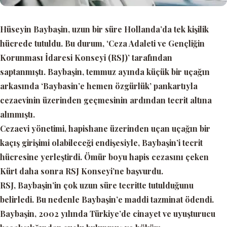
Hüseyin Baybaşin, uzun bir süre Hollanda’da tek kişilik
hücrede tutuldu. Bu durum,
‘Ceza Adaleti ve Gençliğin
Korunması İdaresi Konseyi (RSJ)’
tarafından
saptanmıştı. Baybaşin, temmuz ayında küçük bir uçağın
arkasında
‘Baybasin’e hemen özgürlük’
pankartıyla
cezaevinin üzerinden geçmesinin ardından tecrit altına
alınmıştı.
Cezaevi yönetimi, hapishane üzerinden uçan uçağın bir
kaçış girişimi olabileceği endişesiyle, Baybaşin’i tecrit
hücresine yerleştirdi. Ömür boyu hapis cezasını çeken
Kürt daha sonra RSJ Konseyi’ne başvurdu.
RSJ, Baybaşin’in çok uzun süre tecritte tutulduğunu
belirledi. Bu nedenle Baybaşin’e maddi tazminat ödendi.
Baybaşin, 2002 yılında Türkiye’de cinayet ve uyuşturucu