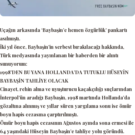
Uçağın arkasında
‘Baybaşin’e hemen özgürlük’
pankartı
asılmıştı.
İki yıl önce, Baybaşin’in serbest bırakılacağı hakkında,
Türk medyasında yayınlanan bir haberden bir alıntı
sunuyorum:
1998’DEN BU YANA HOLLANDA’DA TUTUKLU HÜSEYİN
BAYBAŞİN TAHLİYE OLACAK
Cinayet, rehin alma ve uyuşturucu kaçakçılığı suçlarından
İnterpol’ün aradığı Baybaşin, 1998 martında Hollanda’da
gözaltına alınmış ve yıllar süren yargılama sonu ise ömür
boyu hapis cezasına çarptırılmıştı.
Ömür boyu hapis cezasının Ağustos ayında sona ermesi ile
64 yaşındaki Hüseyin Baybaşin’e tahliye yolu göründü.