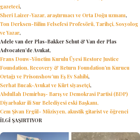
gazeteci
,
Sheri Laizer-Yazar, araştırmacı ve Orta Doğu uzmanı
,
Ton Derksen-Bilim Felsefesi Profesörü, Tarihçi, Sosyolog
ve Yazar
,
Adele van der Plas-Bakker Schut & Van der Plas
Advocaten’de Avukat,
Frans Douw-Yönetim Kurulu Üyesi Restore Justice
Foundation, Recovery & Return Foundation’ın Kurucu
Ortağı ve Prisonshow’un Eş Ev Sahibi
,
Serhat Bucak-Avukat ve Kürt siyasetçi
,
Abdullah Demirbaş- Barış ve Demokrasi Partisi (BDP)
Diyarbakır ili Sur Belediyesi eski Başkanı,
Cem Şivan Ergül- Müzisyen, akustik gitarist ve öğrenci
İLGİ ŞAŞIRTIYOR