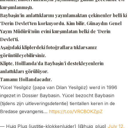
kurşunlanmıştı.
Baybaşin’in anlattıklarını yayınlamaktan çekinenler belli ki
‘
Derin Devlet
’ten korkuyordu. Kim bilir, Günaydın Genel
Yayın Müdürü’nün evini kurşunlatan belki de
‘Derin
Devlet
‘ti.
Aşağıdaki kliplerdeki fotoğraflara tıklarsanız
görüntüleyebilirsiniz.
Klipte, Holllanda’da Baybaşin’i destekleyenlerin
anlattıkları görülüyor.
Tamamı Hollandacadır.
Yücel Yesilgöz (papa van Dilan Yesilgöz) werd in 1996
ingezet in Dossier Baybasin. Yücel bezocht Baybasin
(tijdens zijn uitleveringsdetentie) tientallen keren in de
Bredase gevangenis…
https://t.co/VRCBOKZjpZ
— Huig Plug (justitie-klokkenluider) (@huig_plug)
July 12,