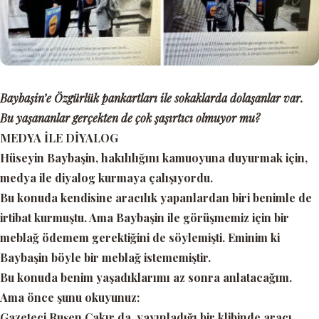
Baybaşin’e Özgürlük pankartları ile sokaklarda dolaşanlar var.
Bu yaşananlar gerçekten de çok şaşırtıcı olmuyor mu?
MEDYA İLE DİYALOG
Hüseyin Baybaşin, hakılılığını kamuoyuna duyurmak için,
medya ile diyalog kurmaya çalışıyordu.
Bu konuda kendisine aracılık yapanlardan biri benimle de
irtibat kurmuştu. Ama Baybaşin ile görüşmemiz için bir
meblağ ödemem gerektiğini de söylemişti. Eminim ki
Baybaşin böyle bir meblağ istememiştir.
Bu konuda benim yaşadıklarımı az sonra anlatacağım.
Ama önce şunu okuyunuz:
Gazeteci Ruşen Çakır da, yayınladığı bir klibinde aracı