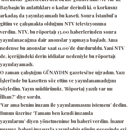
Baybaşin’in anlattıkları o kadar derindi ki, o korkusuz
arkadaş da yayınlayamadı bu kaseti. Sonra İstanbul’a
gittim ve çalışmakta olduğum
NTV
televizyonuna
verdim.
NTV
, bu röportajı 13.00 haberlerinden sonra
yayınlanacağına dair anonslar yapmaya başladı. Ama
nedense bu anonslar saat 11.00’de durduruldu. Yani NTV
de, içeriğindeki derin iddialar nedeniyle bu röportajı
yayınlayamadı.
O zaman çalıştığım
GÜNAYDIN
gazetesi’ne uğradım. Yazı
İşleri’nde bu kasetten söz ettim ve yayınlanamadığını
söyledim. Yayın müdürümüz,
‘Röportaj yazılı var mı
İlhan?’
diye sordu.
‘Var ama benim imzam ile yayınlanmasını istemem’
dedim.
Bunun üzerine ‘
Tamam ben kendi imzamla
yayınlarım’
diyen yönetmenime bu haberi verdim. İnanır
mısınız, haberi imzasıyla yayınladığı günün gecesinde evi