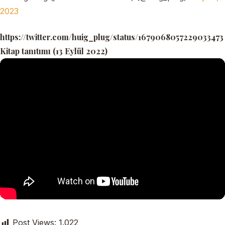
2023
https://twitter.com/huig_plug/status/1679068057229033473
Kitap tanıtımı (13 Eylül 2022)
Post Views:
1.022