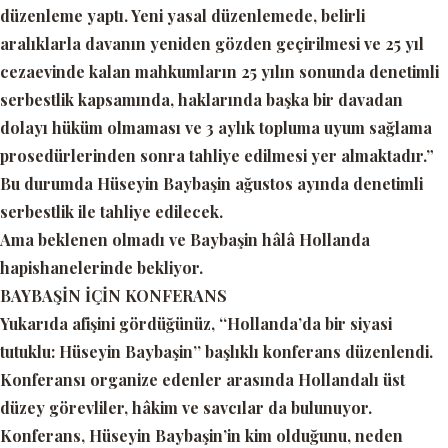
düzenleme yaptı. Yeni yasal düzenlemede, belirli
aralıklarla davanın yeniden gözden geçirilmesi ve 25 yıl
cezaevinde kalan mahkumların 25 yılın sonunda denetimli
serbestlik kapsamında, haklarında başka bir davadan
dolayı hüküm olmaması ve 3 aylık topluma uyum sağlama
prosedürlerinden sonra tahliye edilmesi yer almaktadır.”
Bu durumda Hüseyin Baybaşin ağustos ayında denetimli
serbestlik ile tahliye edilecek.
Ama beklenen olmadı ve Baybaşin hâlâ Hollanda
hapishanelerinde bekliyor.
BAYBAŞİN İÇİN KONFERANS
Yukarıda afişini gördüğünüz,
‘‘Hollanda’da bir siyasi
tutuklu: Hüseyin Baybaşin’’
başlıklı konferans düzenlendi.
Konferansı organize edenler arasında Hollandalı üst
düzey görevliler, hâkim ve savcılar da bulunuyor.
Konferans, Hüseyin Baybaşin’in kim olduğunu, neden