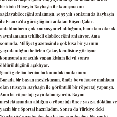
birisinin Hüseyin Baybaşin ile konuşmasını
sağlayabileceğini anlatmıştı. 1995 yılı sonlarında Baybaşin
ile Fransa’da görüştüğünü anlatan Ruşen Çakır,
anlatılanların çok sansasyonel olduğunu, bunu tam olarak
yayınlamanın tehlikeli olabileceğini anlatıyor. Ama
sonunda, Milliyet gazetesinde çok kısa bir yazının
yayınlandığını belirten Çakır, kendisine görüşme
konusunda aracılık yapan kişinin iki yıl sonra
öldürüldüğünü açıklıyor.
Şimdi gelelim benim bu konudaki anılarıma:
Burada bir bayan meslektaşım, ömür boyu hapse mahkum
olan Hüseyin Baybaşin ile görüntülü bir röportaj yapmıştı.
Ama bu röportajı yayınlatamıyordu. Bayan
meslektaşımdan aldığım o röportajı önce yazıya döktüm ve
yazılı bir röportaj hazırladım. Sonra da Türkiye’deki
‘
Korkusuz’
gazetecilerden birine gönderdim. Ne var ki,