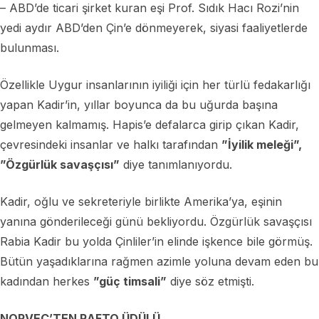
– ABD’de ticari şirket kuran eşi Prof. Sıdık Hacı Rozi’nin
yedi aydır ABD’den Çin’e dönmeyerek, siyasi faaliyetlerde
bulunması.
Özellikle Uygur insanlarının iyiliği için her türlü fedakarlığı
yapan Kadir’in, yıllar boyunca da bu uğurda başına
gelmeyen kalmamış. Hapis’e defalarca girip çıkan Kadir,
çevresindeki insanlar ve halkı tarafından
”İyilik meleği”,
”Özgürlük savaşçısı”
diye tanımlanıyordu.
Kadir, oğlu ve sekreteriyle birlikte Amerika’ya, eşinin
yanına gönderileceği günü bekliyordu. Özgürlük savaşçısı
Rabia Kadir bu yolda Çinliler’in elinde işkence bile görmüş.
Bütün yaşadıklarına rağmen azimle yoluna devam eden bu
kadından herkes
”güç timsali”
diye söz etmişti.
NORVEÇ’TEN RAFTO ÜDÜLÜ