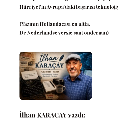
Hürriyet’in Avrupa’daki başarısı teknoloj
(Yazının Hollandacası en altta.
De Nederlandse versie saat onderaan)
İlhan KARAÇAY yazdı: