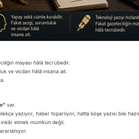
eciliğin mayası hâlâ tecrübedir.
uk ve vicdan hâlâ insana ait.
a.
m”
var.
lekçe yazıyor, haber toparlıyor, hatta köşe yazısı bile hazır
 inkâr etmek mümkün değil.
ararlanıyor.