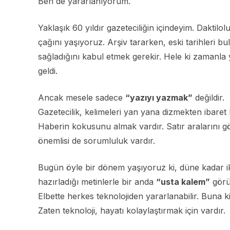
Ben de yararlanıyorum.
Yaklaşık 60 yıldır gazeteciliğin içindeyim. Daktil
çağını yaşıyoruz. Arşiv tararken, eski tarihleri bu
sağladığını kabul etmek gerekir. Hele ki zamanla 
geldi.
Ancak mesele sadece
“yazıyı yazmak”
değildir.
Gazetecilik, kelimeleri yan yana dizmekten ibaret b
Haberin kokusunu almak vardır. Satır aralarını gö
önemlisi de sorumluluk vardır.
Bugün öyle bir dönem yaşıyoruz ki, düne kadar ik
hazırladığı metinlerle bir anda
“usta kalem”
görü
Elbette herkes teknolojiden yararlanabilir. Buna k
Zaten teknoloji, hayatı kolaylaştırmak için vardır.