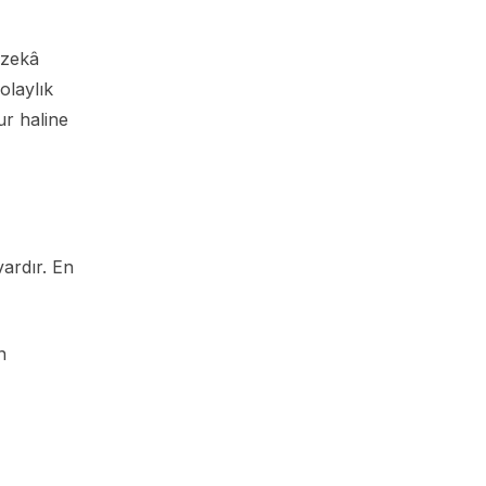
 zekâ
olaylık
ur haline
ardır. En
n