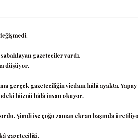
 değişmedi.
 sabahlayan gazeteciler vardı.
na düşüyor.
 Ama gerçek gazeteciliğin vicdanı hâlâ ayakta. Yapay
ündeki hüznü hâlâ insan okuyor.
yordu. Şimdi ise çoğu zaman ekran başında üretiliyo
kâ gazeteciliği.