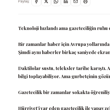
Paylaş:
Teknoloji hızlandı ama gazeteciliğin ruhu
Bir zamanlar haber için Avrupa yollarında
Şimdi aynı haberler birkaç saniyede ekra
Daktilolar sustu, teleksler tarihe karıştı.
bilgi toplayabiliyor. Ama gurbetçinin göz
Gazetecilik bir zamanlar sokakta öğrenili
Hürriyet’i var eden gazetecilik ile yapay ze