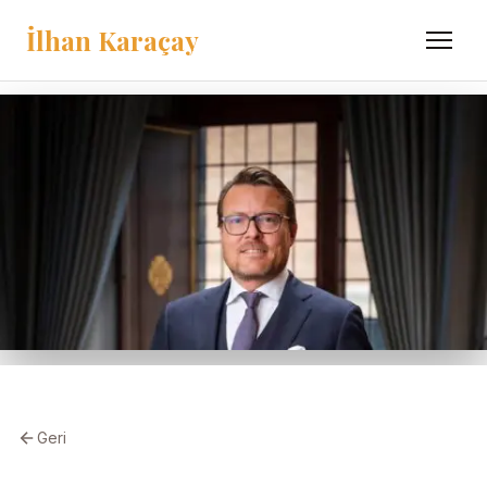
İlhan Karaçay
Menü
Geri