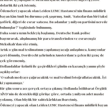
dolarlık iki çek istemiş.
Ödemeleri yapacak olan Leiden LUMC Hastanesi’nin finans müdürü
bayan Kim Smit bu duruma çok şaşırmış. Smit,
‘Satıcılardan biri taksi
şoförü, diğeri de esrar satıcısı. Bu adamlar 5 milyon partisini nerede
bulmuşlar?’
tepkisinde bulunmuş.
Daha sonra uzun bekleyiş başlamış. Deutsche Bank polise
başvurarak, alışılmamış bir para transferinden ve esrarengiz
Meksikalı’dan söz etmiş.
Artık o gün mal teslimatının yapılamayacağı anlaşılınca, kamyonlar
geri dönmüş, Dordrecht şehrinden Amsterdam’a gelen iki genç de
çek görememiş.
Hollandalılar üzüntü ile geçirdikleri günün en kazançlı yanını şöyle
açıklıyorlar:
‘O sabah medyayı çağıracaktık ve mal teslimi fotoğraflatacaktık. İyi
ki yapmamışız.’
Bir gün sonra acı gerçek ortaya çıkmış: Hollanda İstihbarat Örgütü
AİVD’nin de desteklediği görüşe göre, ortada 5 milyon adet maske
yokmuş. Olan büyük bir sahtekârlıktan ibaretmiş.
Ödemeyi yapacak olan Leiden LUMC Hastenesi finans müdürü bayan