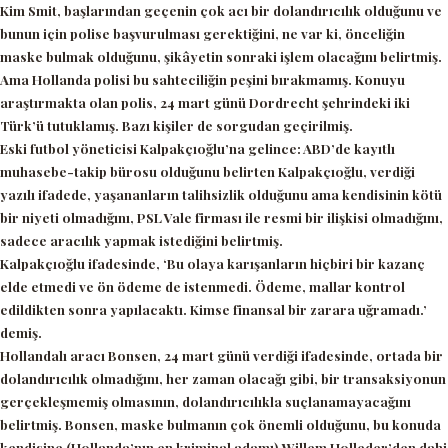
Kim Smit, başlarından geçenin çok acı bir dolandırıcılık olduğunu ve
bunun için polise başvurulması gerektiğini, ne var ki, önceliğin
maske bulmak olduğunu, şikâyetin sonraki işlem olacağını belirtmiş.
Ama Hollanda polisi bu sahteciliğin peşini bırakmamış. Konuyu
araştırmakta olan polis, 24 mart günü Dordrecht şehrindeki iki
Türk’ü tutuklamış. Bazı kişiler de sorgudan geçirilmiş.
Eski futbol yöneticisi Kalpakçıoğlu’na gelince: ABD’de kayıtlı
muhasebe-takip bürosu olduğunu belirten Kalpakçıoğlu, verdiği
yazılı ifadede, yaşananların talihsizlik olduğunu ama kendisinin kötü
bir niyeti olmadığını, PSL Vale firması ile resmi bir ilişkisi olmadığını,
sadece aracılık yapmak istediğini belirtmiş.
Kalpakçıoğlu ifadesinde,
‘Bu olaya karışanların hiçbiri bir kazanç
elde etmedi ve ön ödeme de istenmedi. Ödeme, mallar kontrol
edildikten sonra yapılacaktı. Kimse finansal bir zarara uğramadı.’
demiş.
Hollandalı aracı Bonsen, 24 mart günü verdiği ifadesinde, ortada bir
dolandırıcılık olmadığını, her zaman olacağı gibi, bir transaksiyonun
gerçekleşmemiş olmasının, dolandırıcılıkla suçlanamayacağını
belirtmiş. Bonsen, maske bulmanın çok önemli olduğunu, bu konuda
kendisine (Hollanda’nın en kriminal adamı) Willem Holleder’den dahi