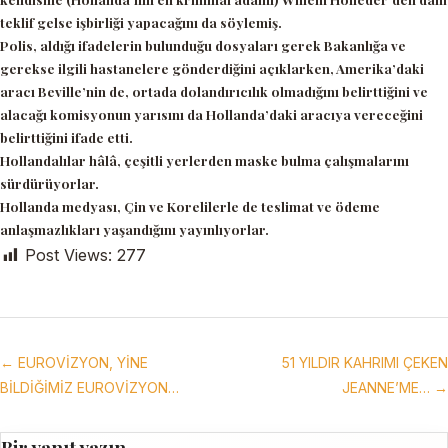
teklif gelse işbirliği yapacağını da söylemiş.
Polis, aldığı ifadelerin bulunduğu dosyaları gerek Bakanlığa ve
gerekse ilgili hastanelere gönderdiğini açıklarken, Amerika’daki
aracı Beville’nin de, ortada dolandırıcılık olmadığını belirttiğini ve
alacağı komisyonun yarısını da Hollanda’daki aracıya vereceğini
belirttiğini ifade etti.
Hollandalılar hâlâ, çeşitli yerlerden maske bulma çalışmalarını
sürdürüyorlar.
Hollanda medyası, Çin ve Korelilerle de teslimat ve ödeme
anlaşmazlıkları yaşandığını yayınlıyorlar.
Post Views:
277
← EUROVİZYON, YİNE
51 YILDIR KAHRIMI ÇEKEN
BİLDİĞİMİZ EUROVİZYON…
JEANNE’ME… →
Bir yanıt yazın