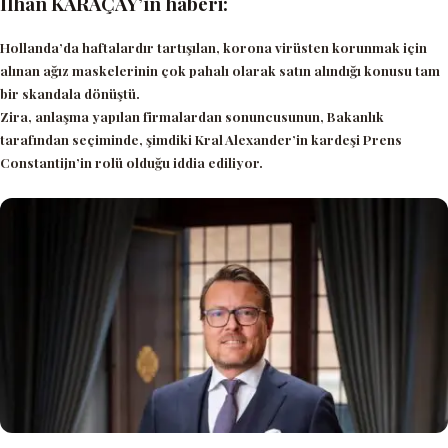
İlhan KARAÇAY’ın haberi:
Hollanda’da haftalardır tartışılan, korona virüsten korunmak için
alınan ağız maskelerinin çok pahalı olarak satın alındığı konusu tam
bir skandala dönüştü.
Zira, anlaşma yapılan firmalardan sonuncusunun, Bakanlık
tarafından seçiminde, şimdiki Kral Alexander’in kardeşi Prens
Constantijn’in rolü olduğu iddia ediliyor.