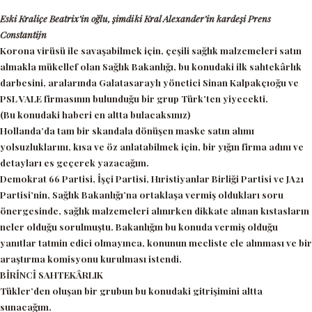
Eski Kraliçe Beatrix’in oğlu, şimdiki Kral Alexander’in kardeşi Prens
Constantijn
Korona virüsü ile savaşabilmek için, çeşili sağlık malzemeleri satın
almakla mükellef olan Sağlık Bakanlığı, bu konudaki ilk sahtekârlık
darbesini, aralarında Galatasaraylı yönetici Sinan Kalpakçıoğu ve
PSL VALE firmasının bulunduğu bir grup Türk’ten yiyecekti.
(Bu konudaki haberi en altta bulacaksınız)
Hollanda’da tam bir skandala dönüşen maske satın alımı
yolsuzluklarını, kısa ve öz anlatabilmek için, bir yığın firma adını ve
detayları es geçerek yazacağım.
Demokrat 66 Partisi, İşçi Partisi, Hıristiyanlar Birliği Partisi ve JA21
Partisi’nin, Sağlık Bakanlığı’na ortaklaşa vermiş oldukları soru
önergesinde, sağlık malzemeleri alınırken dikkate alınan kıstasların
neler olduğu sorulmuştu. Bakanlığın bu konuda vermiş olduğu
yanıtlar tatmin edici olmayınca, konunun mecliste ele alınması ve bir
araştırma komisyonu kurulması istendi.
BİRİNCİ SAHTEKÂRLIK
Tükler’den oluşan bir grubun bu konudaki gitrişimini altta
sunacağım.