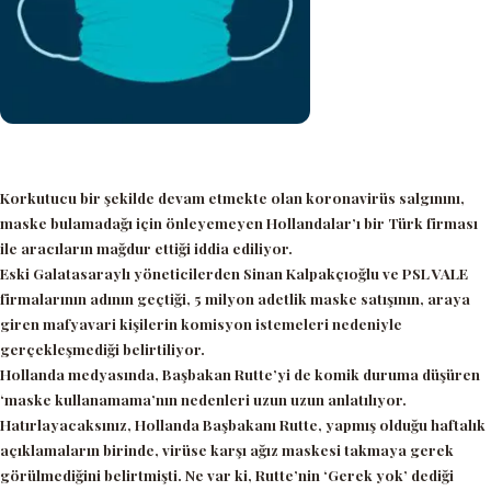
Korkutucu bir şekilde devam etmekte olan koronavirüs salgınını,
maske bulamadağı için önleyemeyen Hollandalar’ı bir Türk firması
ile aracıların mağdur ettiği iddia ediliyor.
Eski Galatasaraylı yöneticilerden Sinan Kalpakçıoğlu ve PSL VALE
firmalarının adının geçtiği, 5 milyon adetlik maske satışının, araya
giren mafyavari kişilerin komisyon istemeleri nedeniyle
gerçekleşmediği belirtiliyor.
Hollanda medyasında, Başbakan Rutte’yi de komik duruma düşüren
‘maske kullanamama’
nın nedenleri uzun uzun anlatılıyor.
Hatırlayacaksınız, Hollanda Başbakanı Rutte, yapmış olduğu haftalık
açıklamaların birinde, virüse karşı ağız maskesi takmaya gerek
görülmediğini belirtmişti. Ne var ki, Rutte’nin
‘Gerek yok’
dediği