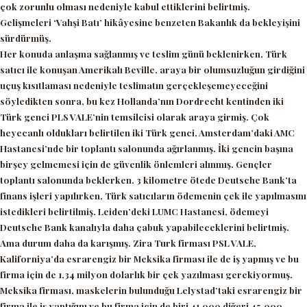
çok zorunlu olması nedeniyle kabul ettiklerini belirtmiş.
Gelişmeleri
‘Vahşi Batı’
hikâyesine benzeten Bakanlık da bekleyişini
sürdürmüş.
Her konuda anlaşma sağlanmış ve teslim günü beklenirken, Türk
satıcı ile konuşan Amerikalı Beville, araya bir olumsuzluğun girdiğini
uçuş kısıtlaması nedeniyle teslimatın gerçekleşemeyeceğini
söyledikten sonra, bu kez Hollanda’nın Dordrecht kentinden iki
Türk genci PLS VALE’nin temsilcisi olarak araya girmiş. Çok
heyecanlı oldukları belirtilen iki Türk genci, Amsterdam’daki AMC
Hastanesi’nde bir toplantı salonunda ağırlanmış. İki gencin başına
birşey gelmemesi için de güvenlik önlemleri alınmış. Gençler
toplantı salonunda beklerken, 3 kilometre ötede Deutsche Bank’ta
finans işleri yapılırken, Türk satıcıların ödemenin çek ile yapılmasını
istedikleri belirtilmiş. Leiden’deki LUMC Hastanesi, ödemeyi
Deutsche Bank kanalıyla daha çabuk yapabileceklerini belirtmiş.
Ama durum daha da karışmış. Zira Turk firması PSL VALE,
Kaliforniya’da esrarengiz bir Meksika firması ile de iş yapmış ve bu
firma için de 1,34 milyon dolarlık bir çek yazılması gerekiyormuş.
Meksika firması, maskelerin bulunduğu Lelystad’taki esrarengiz bir
firma ile iş yaptığını ve bu firma için de biri 41.000 diğeri 45.000