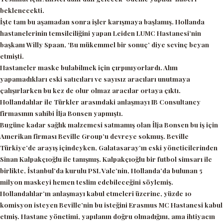
beklenecekti.
İşte tam bu aşamadan sonra işler karışmaya başlamış. Hollanda
hastanelerinin temsilciliğini yapan Leiden LUMC Hastanesi’nin
başkanı Willy Spaan
, ‘Bu mükemmel bir sonuç’
diye sevinç beyan
etmişti.
Hastaneler maske bulabilmek için çırpınıyorlardı. Alım
yapamadıkları eski satıcıları ve sayısız aracıları unutmaya
çalışırlarken bu kez de olur olmaz aracılar ortaya çıktı.
Hollandalılar ile Türkler arasındaki anlaşmayı IB Consultancy
firmasının sahibi İlja Bonsen yapmıştı.
Bugüne kadar sağlık malzemesi satmamış olan İlja Bonsen bu iş için
Amerikan firması Beville Group’u devreye sokmuş. Beville
Türkiye’de arayış içindeyken, Galatasaray’ın eski yöneticilerinden
Sinan Kalpakçıoğlu ile tanışmış. Kalpakçıoğlu bir futbol simsarı ile
birlikte, İstanbul’da kurulu PSL Vale’nin, Hollanda’da bulunan 5
milyon maskeyi hemen teslim edebileceğini söylemiş.
Hollandalılar’ın anlaşmayı kabul etmeleri üzerine, yüzde 10
komisyon isteyen Beville’nin bu isteğini Erasmus MC Hastanesi kabul
etmiş. Hastane yönetimi, yapılanın doğru olmadığını, ama ihtiyacın