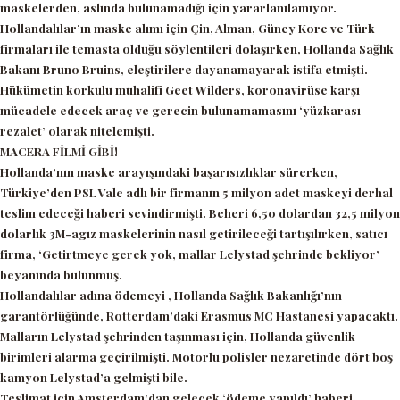
maskelerden, aslında bulunamadığı için yararlanılamıyor.
Hollandalılar’ın maske alımı için Çin, Alman, Güney Kore ve Türk
firmaları ile temasta olduğu söylentileri dolaşırken, Hollanda Sağlık
Bakanı Bruno Bruins, eleştirilere dayanamayarak istifa etmişti.
Hükümetin korkulu muhalifi Geet Wilders, koronavirüse karşı
mücadele edecek araç ve gerecin bulunamamasını
‘yüzkarası
rezalet’
olarak nitelemişti.
MACERA FİLMİ GİBİ!
Hollanda’nın maske arayışındaki başarısızlıklar sürerken,
Türkiye’den PSL Vale adlı bir firmanın 5 milyon adet maskeyi derhal
teslim edeceği haberi sevindirmişti. Beheri 6,50 dolardan 32,5 milyon
dolarlık 3M-agız maskelerinin nasıl getirileceği tartışılırken, satıcı
firma,
‘Getirtmeye gerek yok, mallar Lelystad şehrinde bekliyor’
beyanında bulunmuş.
Hollandalılar adına ödemeyi , Hollanda Sağlık Bakanlığı’nın
garantörlüğünde, Rotterdam’daki Erasmus MC Hastanesi yapacaktı.
Malların Lelystad şehrinden taşınması için, Hollanda güvenlik
birimleri alarma geçirilmişti. Motorlu polisler nezaretinde dört boş
kamyon Lelystad’a gelmişti bile.
Teslimat için Amsterdam’dan gelecek
‘ödeme yapıldı’
haberi