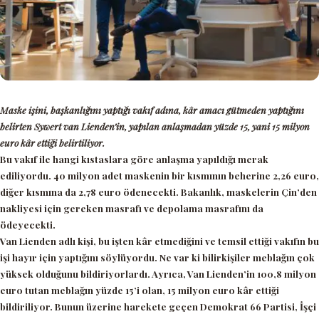
Maske işini, başkanlığını yaptığı vakıf adına, kâr amacı gütmeden yaptığını
belirten Sywert van Lienden’in, yapılan anlaşmadan yüzde 15, yani 15 milyon
euro kâr ettiği belirtiliyor.
Bu vakıf ile hangi kıstaslara göre anlaşma yapıldığı merak
ediliyordu. 40 milyon adet maskenin bir kısmının beherine 2,26 euro,
diğer kısmına da 2,78 euro ödenecekti. Bakanlık, maskelerin Çin’den
nakliyesi için gereken masrafı ve depolama masrafını da
ödeyecekti.
Van Lienden adlı kişi, bu işten kâr etmediğini ve temsil ettiği vakıfın bu
işi hayır için yaptığını söylüyordu. Ne var ki bilirkişiler meblağın çok
yüksek olduğunu bildiriyorlardı. Ayrıca, Van Lienden’in 100,8 milyon
euro tutan meblağın yüzde 15’i olan, 15 milyon euro kâr ettiği
bildiriliyor. Bunun üzerine harekete geçen Demokrat 66 Partisi, İşçi