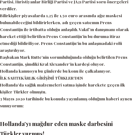
Partisi, Hıristiyanlar Birliği Partisi ve JA21 Partisi soru önergeleri
verdiler.
Bilirkişiler piyasalarda 1,25 ile 1,50 euro arasında ağız maskesi
bulunabileceğini bildirirlerken, adı geçen satıcının Prens
Constantijn ile irtibatta olduğu anlaşıldı. Vakıf’ın danışmanı olarak
hareket ettiği belirtilen Prens Constantijn’in bu duruma itiraz
etmediği bildiriliyor. Prens Constantijn’in bu anlaşmadaki rolü
araştırılıyor.
Başbakan Mark Rutte’nin sorumluluğunda olduğu belirtilen Prens
Constantijn, şimdiki Kral Alexander’in kardeşi oluyor.
Hollanda kamuoyu bu günlerde bu konu ile çalkalanıyor.
İLK SAHTEKÂRLIK GİRİŞİMİ TÜRKLER’DEN
Hollanda’da sağlık malzemeleri satma işinde harekete geçen ilk
kişiler Türkler olmuştu.
3 Mayıs 2020 tarihinde bu konuda yayınlamış olduğum haberi aynen
sunuyorum:
Hollanda’yı mağdur eden maske darbesini
Türkler vurmuş!