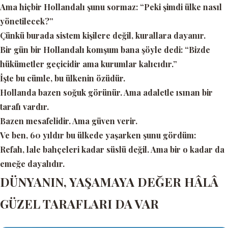
Ama hiçbir Hollandalı şunu sormaz:
“Peki şimdi ülke nasıl
yönetilecek?”
Çünkü burada sistem kişilere değil, kurallara dayanır.
Bir gün bir Hollandalı komşum bana şöyle dedi:
“Bizde
hükümetler geçicidir ama kurumlar kalıcıdır.”
İşte bu cümle, bu ülkenin özüdür.
Hollanda bazen soğuk görünür. Ama adaletle ısınan bir
tarafı vardır.
Bazen mesafelidir. Ama güven verir.
Ve ben, 60 yıldır bu ülkede yaşarken şunu gördüm:
Refah, lale bahçeleri kadar süslü değil. Ama bir o kadar da
emeğe dayalıdır.
DÜNYANIN, YAŞAMAYA DEĞER HÂLÂ
GÜZEL TARAFLARI DA VAR