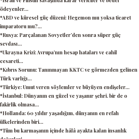
*İsrail ve Filistin savaşında karar vericiler ve bedel
ödeyenler…
*ABD ve küresel güç düzeni: Hegemon mu yoksa ticaret
imparatoru mu?…
*Rusya: Parçalanan Sovyetler’den sonra süper güç
sevdası…
*Ukrayna Krizi: Avrupa’nın hesap hataları ve cahil
cesareti…
*Kıbrıs Sorunu: Tanınmayan KKTC ve görmezden gelinen
Türk varlığı…
*Türkiye: Umut veren söylemler ve büyüyen endişeler…
*İstanbul: Dünyanın en güzel ve yaşanır şehri. bir de o
fakirlik olmasa…
*Hollanda: 60 yıldır yaşadığım, dünyanın en refah
ülkelerinden biri…
*Tüm bu karmaşanın içinde hâlâ ayakta kalan insanlık