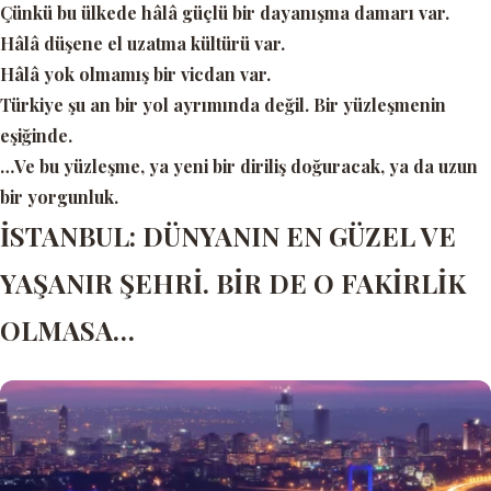
Çünkü bu ülkede hâlâ güçlü bir dayanışma damarı var.
Hâlâ düşene el uzatma kültürü var.
Hâlâ yok olmamış bir vicdan var.
Türkiye şu an bir yol ayrımında değil. Bir yüzleşmenin
eşiğinde.
…Ve bu yüzleşme, ya yeni bir diriliş doğuracak, ya da uzun
bir yorgunluk.
İSTANBUL: DÜNYANIN EN GÜZEL VE
YAŞANIR ŞEHRİ. BİR DE O FAKİRLİK
OLMASA…