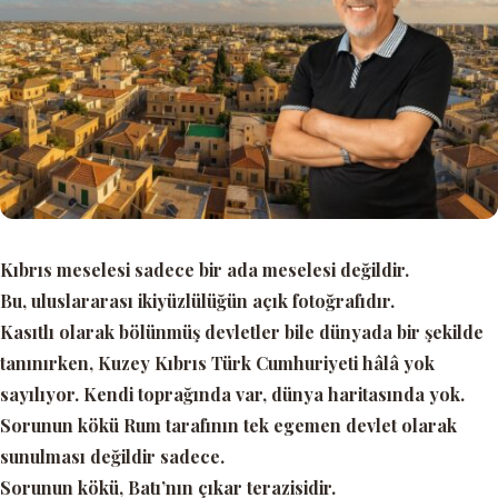
Kıbrıs meselesi sadece bir ada meselesi değildir.
Bu, uluslararası ikiyüzlülüğün açık fotoğrafıdır.
Kasıtlı olarak bölünmüş devletler bile dünyada bir şekilde
tanınırken, Kuzey Kıbrıs Türk Cumhuriyeti hâlâ yok
sayılıyor. Kendi toprağında var, dünya haritasında yok.
Sorunun kökü Rum tarafının tek egemen devlet olarak
sunulması değildir sadece.
Sorunun kökü, Batı’nın çıkar terazisidir.