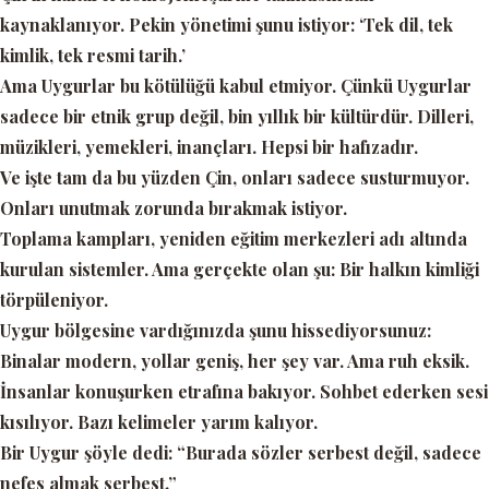
kaynaklanıyor. Pekin yönetimi şunu istiyor:
‘Tek dil, tek
kimlik, tek resmi tarih.’
Ama Uygurlar bu kötülüğü kabul etmiyor. Çünkü Uygurlar
sadece bir etnik grup değil, bin yıllık bir kültürdür. Dilleri,
müzikleri, yemekleri, inançları. Hepsi bir hafızadır.
Ve işte tam da bu yüzden Çin, onları sadece susturmuyor.
Onları unutmak zorunda bırakmak istiyor.
Toplama kampları, yeniden eğitim merkezleri adı altında
kurulan sistemler. Ama gerçekte olan şu: Bir halkın kimliği
törpüleniyor.
Uygur bölgesine vardığınızda şunu hissediyorsunuz:
Binalar modern, yollar geniş, her şey var. Ama ruh eksik.
İnsanlar konuşurken etrafına bakıyor. Sohbet ederken sesi
kısılıyor. Bazı kelimeler yarım kalıyor.
Bir Uygur şöyle dedi:
“Burada sözler serbest değil, sadece
nefes almak serbest.”