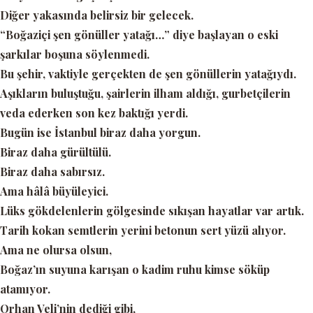
Diğer yakasında belirsiz bir gelecek.
“Boğaziçi şen gönüller yatağı…”
diye başlayan o eski
şarkılar boşuna söylenmedi.
Bu şehir, vaktiyle gerçekten de şen gönüllerin yatağıydı.
Aşıkların buluştuğu, şairlerin ilham aldığı, gurbetçilerin
veda ederken son kez baktığı yerdi.
Bugün ise İstanbul biraz daha yorgun.
Biraz daha gürültülü.
Biraz daha sabırsız.
Ama hâlâ büyüleyici.
Lüks gökdelenlerin gölgesinde sıkışan hayatlar var artık.
Tarih kokan semtlerin yerini betonun sert yüzü alıyor.
Ama ne olursa olsun,
Boğaz’ın suyuna karışan o kadim ruhu kimse söküp
atamıyor.
Orhan Veli’nin dediği gibi,