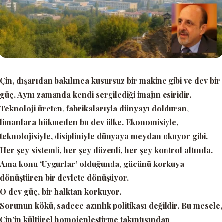
Çin, dışarıdan bakılınca kusursuz bir makine gibi ve dev bir
güç. Aynı zamanda kendi sergilediği imajın esiridir.
Teknoloji üreten, fabrikalarıyla dünyayı dolduran,
limanlara hükmeden bu dev ülke. Ekonomisiyle,
teknolojisiyle, disipliniyle dünyaya meydan okuyor gibi.
Her şey sistemli, her şey düzenli, her şey kontrol altında.
Ama konu
‘Uygurlar’
olduğunda, gücünü korkuya
dönüştüren bir devlete dönüşüyor.
O dev güç, bir halktan korkuyor.
Sorunun kökü, sadece azınlık politikası değildir. Bu mesele,
Çin’in kültürel homojenleştirme takıntısından