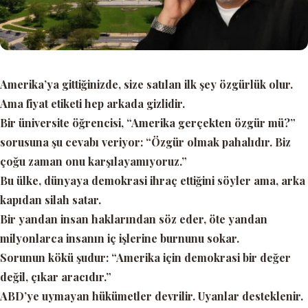
Amerika’ya gittiğinizde, size satılan ilk şey özgürlük olur.
Ama fiyat etiketi hep arkada gizlidir.
Bir üniversite öğrencisi,
“Amerika gerçekten özgür mü?”
sorusuna şu cevabı veriyor:
“Özgür olmak pahalıdır. Biz
çoğu zaman onu karşılayamıyoruz.”
Bu ülke, dünyaya demokrasi ihraç ettiğini söyler ama, arka
kapıdan silah satar.
Bir yandan insan haklarından söz eder, öte yandan
milyonlarca insanın iç işlerine burnunu sokar.
Sorunun kökü şudur:
“Amerika için demokrasi bir değer
değil, çıkar aracıdır.”
ABD’ye uymayan hükümetler devrilir. Uyanlar desteklenir.