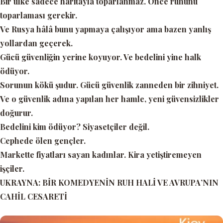
Bir ülke sadece haritayla toparlanmaz. Önce ruhunu
toparlaması gerekir.
Ve Rusya hâlâ bunu yapmaya çalışıyor ama bazen yanlış
yollardan geçerek.
Gücü güvenliğin yerine koyuyor. Ve bedelini yine halk
ödüyor.
Sorunun kökü şudur. Gücü güvenlik zanneden bir zihniyet.
Ve o güvenlik adına yapılan her hamle, yeni güvensizlikler
doğurur.
Bedelini kim ödüyor? Siyasetçiler değil.
Cephede ölen gençler.
Markette fiyatları sayan kadınlar. Kira yetiştiremeyen
işçiler.
UKRAYNA: BİR KOMEDYENİN RUH HALİ VE AVRUPA’NIN
CAHİL CESARETİ