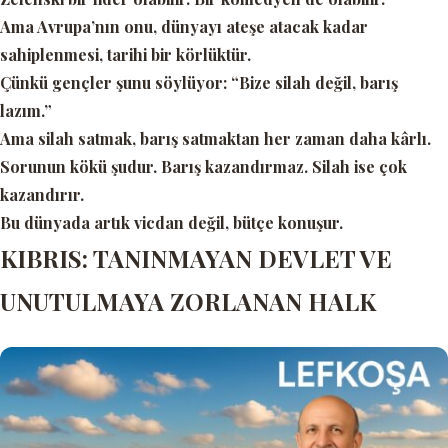
Ama Avrupa’nın onu, dünyayı ateşe atacak kadar
sahiplenmesi, tarihi bir körlüktür.
Çünkü gençler şunu söylüyor:
“Bize silah değil, barış
lazım.”
Ama silah satmak, barış satmaktan her zaman daha kârlı.
Sorunun kökü şudur. Barış kazandırmaz. Silah ise çok
kazandırır.
Bu dünyada artık vicdan değil, bütçe konuşur.
KIBRIS: TANINMAYAN DEVLET VE
UNUTULMAYA ZORLANAN HALK