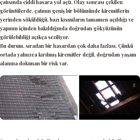
çatısında ciddi hasara yol açtı. Olay sonrası çekilen
görüntülerde, çatının geniş bir bölümünde kiremitlerin
yerinden söküldüğü, bazı kısımların tamamen açıldığı ve
yapının içinden bakıldığında doğrudan gökyüzünün
görülebildiği açıkça seziliyor.
Bu durum, sıradan bir hasardan çok daha fazlası. Çünkü
ortada yalnızca kırılmış kiremitler değil, doğrudan yaşam
alanına dokunan bir risk var.