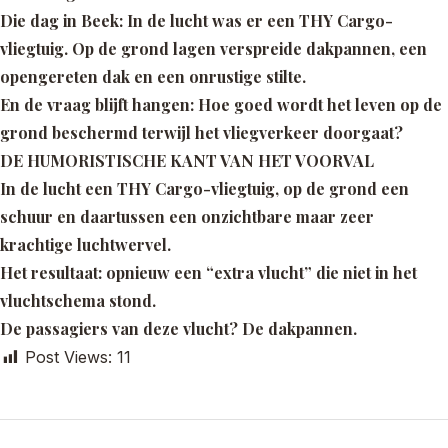
Die dag in Beek: In de lucht was er een THY Cargo-
vliegtuig. Op de grond lagen verspreide dakpannen, een
opengereten dak en een onrustige stilte.
En de vraag blijft hangen: Hoe goed wordt het leven op de
grond beschermd terwijl het vliegverkeer doorgaat?
DE HUMORISTISCHE KANT VAN HET VOORVAL
In de lucht een THY Cargo-vliegtuig, op de grond een
schuur en daartussen een onzichtbare maar zeer
krachtige luchtwervel.
Het resultaat: opnieuw een
“extra vlucht”
die niet in het
vluchtschema stond.
De passagiers van deze vlucht?
De dakpannen.
Post Views:
11