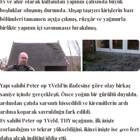
Ev ve ahır olarak kullanılan yapının çatısında büyük
boşluklar oluşmuş durumda. Ahşap taşıyıcı kirişlerin bazı
bölümleri tamamen açığa çıkmış, rüzgâr ve yağmurla
birlikte yapının içi savunmasız bırakılmış.
Yapı sahibi Peter op ‘t Veld’in ifadesine göre olay birkaç
saniye içinde gerçekleşti. Önce yoğun bir gürültü duyuldu,
ardından çatıda sarsıntı hissedildi ve kiremitlerin ardı
ardına koparak savrulduğu fark edildi.
Ev sahibi Peter op ’t Veld, THY uçağının, ilk inişte
zorlandığını ve tekrar yükseldiğini, ikinci inişte ise 400 feet
daha alçak indiğini iddia etti.