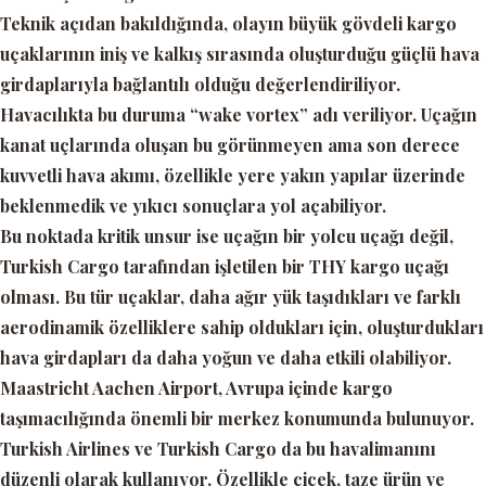
Teknik açıdan bakıldığında, olayın büyük gövdeli kargo
uçaklarının iniş ve kalkış sırasında oluşturduğu güçlü hava
girdaplarıyla bağlantılı olduğu değerlendiriliyor.
Havacılıkta bu duruma
“wake vortex”
adı veriliyor. Uçağın
kanat uçlarında oluşan bu görünmeyen ama son derece
kuvvetli hava akımı, özellikle yere yakın yapılar üzerinde
beklenmedik ve yıkıcı sonuçlara yol açabiliyor.
Bu noktada kritik unsur ise uçağın bir yolcu uçağı değil,
Turkish Cargo tarafından işletilen bir THY kargo uçağı
olması. Bu tür uçaklar, daha ağır yük taşıdıkları ve farklı
aerodinamik özelliklere sahip oldukları için, oluşturdukları
hava girdapları da daha yoğun ve daha etkili olabiliyor.
Maastricht Aachen Airport, Avrupa içinde kargo
taşımacılığında önemli bir merkez konumunda bulunuyor.
Turkish Airlines ve Turkish Cargo da bu havalimanını
düzenli olarak kullanıyor. Özellikle çiçek, taze ürün ve