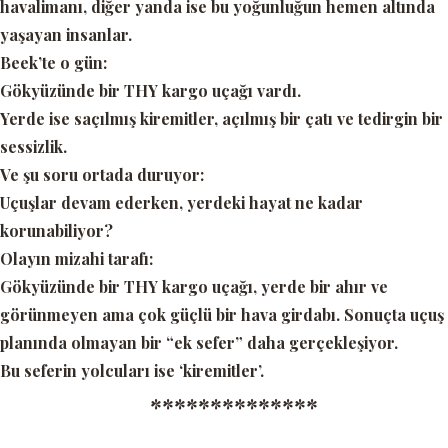
havalimanı, diğer yanda ise bu yoğunluğun hemen altında
yaşayan insanlar.
Beek’te o gün:
Gökyüzünde bir THY kargo uçağı vardı.
Yerde ise saçılmış kiremitler, açılmış bir çatı ve tedirgin bir
sessizlik.
Ve şu soru ortada duruyor:
Uçuşlar devam ederken, yerdeki hayat ne kadar
korunabiliyor?
Olayın mizahi tarafı:
Gökyüzünde bir THY kargo uçağı, yerde bir ahır ve
görünmeyen ama çok güçlü bir hava girdabı. Sonuçta uçuş
planında olmayan bir
“ek sefer”
daha gerçekleşiyor.
Bu seferin yolcuları ise
‘kiremitler’.
**************