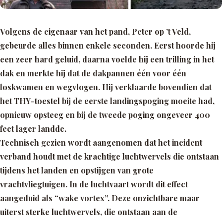
Volgens de eigenaar van het pand, Peter op ’t Veld,
gebeurde alles binnen enkele seconden. Eerst hoorde hij
een zeer hard geluid, daarna voelde hij een trilling in het
dak en merkte hij dat de dakpannen één voor één
loskwamen en wegvlogen. Hij verklaarde bovendien dat
het THY-toestel bij de eerste landingspoging moeite had,
opnieuw opsteeg en bij de tweede poging ongeveer 400
feet lager landde.
Technisch gezien wordt aangenomen dat het incident
verband houdt met de krachtige luchtwervels die ontstaan
tijdens het landen en opstijgen van grote
vrachtvliegtuigen. In de luchtvaart wordt dit effect
aangeduid als “wake vortex”. Deze onzichtbare maar
uiterst sterke luchtwervels, die ontstaan aan de