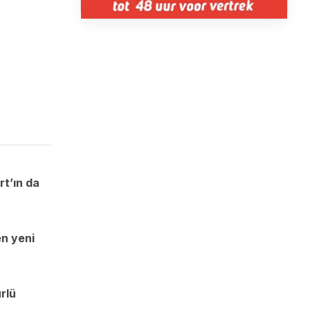
rt’ın da
en yeni
rlü