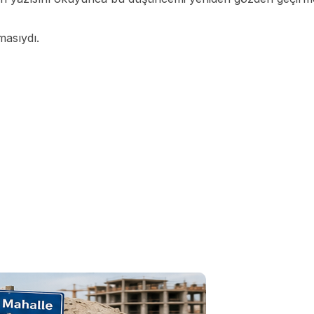
masıydı.