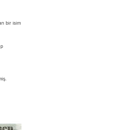
n bir isim
up
iş.