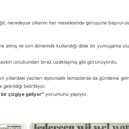
il, neredeyse ülkenin her meselesinde görüşüne başvurula
eme almış ve son dönemde kullandığı dilde bir yumuşama ol
 keskin üslubundan biraz uzaklaşmış gibi görünüyordu.
on yıllardaki yazıları diplomatik temaslarda da gündeme gelm
tirildiği belirtiliyor.
bir çizgiye geliyor”
yorumunu yapıyor.