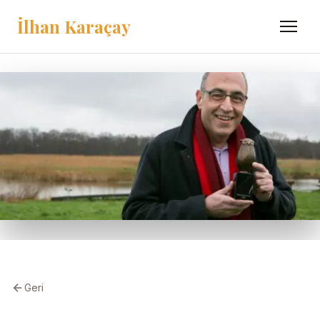
İlhan Karaçay
Menü
Geri