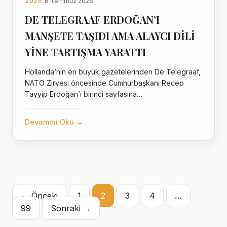
2026
8 Temmuz 2026
DE TELEGRAAF ERDOĞAN’I
MANŞETE TAŞIDI AMA ALAYCI DİLİ
YİNE TARTIŞMA YARATTI
Hollanda’nın en büyük gazetelerinden De Telegraaf,
NATO Zirvesi öncesinde Cumhurbaşkanı Recep
Tayyip Erdoğan’ı birinci sayfasına…
Devamını Oku →
← Önceki
1
2
Yazı
3
4
…
99
Sonraki →
sayfalaması